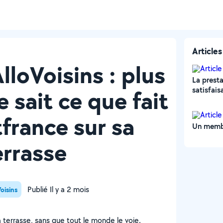
Articles
AlloVoisins : plus
La presta
 sait ce que fait
satisfais
france sur sa
Un membr
errasse
Publié Il y a 2 mois
Voisins
a terrasse, sans que tout le monde le voie.