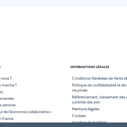
N
INFORMATIONS LÉGALES
-nous ?
Conditions Générales de Vente et 
 marche ?
Politique de confidentialité et de
vie privée
ro
Référencement, classement des 
demandes
contrôle des avis
 services
Mentions légales
tur de l'économie collaborative »
Cookies
en France
Location de matériel
se