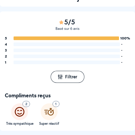
5/5
Basé sur 6 avis
5
100%
4
-
3
-
2
-
1
-
Filtrer
Compliments reçus
2
1
Très sympathique
Super réactif