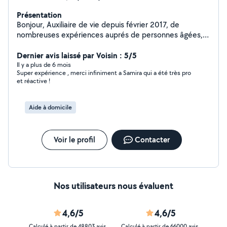
Présentation
Bonjour, Auxiliaire de vie depuis février 2017, de
nombreuses expériences auprés de personnes âgées,
en situation de handicap ou en crèche, je me propose
pour accompagner des personnes dans les gestes de la
Dernier avis laissé par Voisin : 5/5
vie quotidienne. Je suis également auxiliaire
Il y a plus de 6 mois
Super expérience , merci infiniment a Samira qui a été très pro
ambulancière depuis Septembre 2021. A bientôt.
et réactive !
Samira
Aide à domicile
Voir le profil
Contacter
Nos utilisateurs nous évaluent
4,6/5
4,6/5
Calculé à partir de 48803 avis
Calculé à partir de 66000 avis