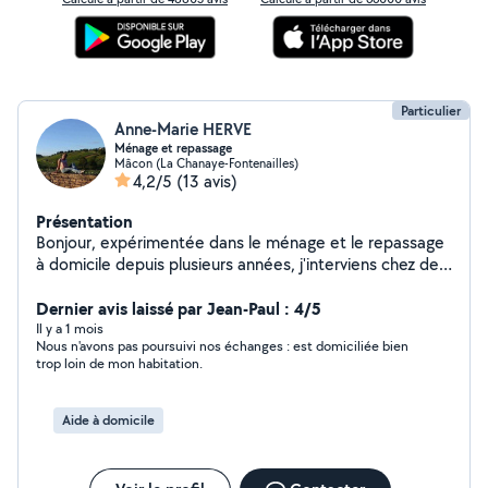
Particulier
Anne-Marie HERVE
Ménage et repassage
Mâcon (La Chanaye-Fontenailles)
4,2/5
(13 avis)
Présentation
Bonjour, expérimentée dans le ménage et le repassage
à domicile depuis plusieurs années, j'interviens chez des
particuliers pour des prestations régulières ou
ponctuelles. Sérieuse, discrète et autonome, je suis
Dernier avis laissé par Jean-Paul : 4/5
véhiculée et peux me déplacer autour de Mâcon.
Il y a 1 mois
Nous n'avons pas poursuivi nos échanges : est domiciliée bien
J'accepte les paiements CESU et CESU+. Je privilégie
trop loin de mon habitation.
les prestations régulières, chaque semaine ou tous les
15 jours. Mon tarif est adapté selon la distance et le
travail demandé.
Aide à domicile