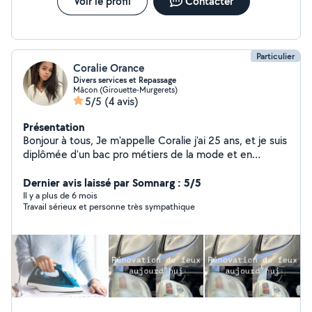
Voir le profil
Contacter
Particulier
Coralie Orance
Divers services et Repassage
Mâcon (Girouette-Murgerets)
5/5
(4 avis)
Présentation
Bonjour à tous, Je m'appelle Coralie j'ai 25 ans, et je suis
diplômée d'un bac pro métiers de la mode et en
reconversion en BTS Gestion des entreprise. Je vous
propose mes services pour du repassage, de la livraison
Dernier avis laissé par Somnarg : 5/5
de courses, ou encore de l'aide dans vos démarches
Il y a plus de 6 mois
Travail sérieux et personne très sympathique
administratives. Je propose également en collaboration
avec mon frère, la rénovation de phares optique de vos
voitures ou encore un passage de la balise afin de
détester un éventuel problèmes. N'hésitez pas à
m'écrire.