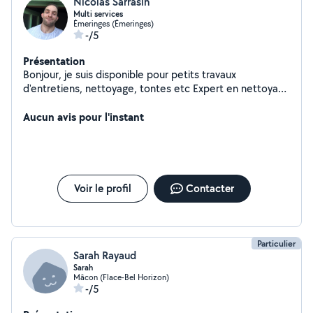
Nicolas Sarrasin
Multi services
Émeringes (Émeringes)
-/5
Présentation
Bonjour, je suis disponible pour petits travaux
d'entretiens, nettoyage, tontes etc Expert en nettoyage
Je suis aussi qualifié pour tout ce qui est remise en
forme, régime, perte de poids etc, disponible aussi la
Aucun avis pour l'instant
nuit
Voir le profil
Contacter
Particulier
Sarah Rayaud
Sarah
Mâcon (Flace-Bel Horizon)
-/5