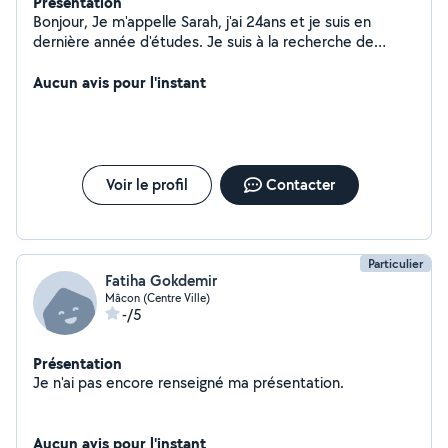
Présentation
Bonjour, Je m'appelle Sarah, j'ai 24ans et je suis en
dernière année d'études. Je suis à la recherche de
quelques heures de ménage principalement mais je
peux faire d'autres taches également! J'ai de
Aucun avis pour l'instant
l'expérience comme femme de ménage, je l'ai fais
plusieurs mois chez des personnes âgées. N'hésiter pas
à me joindre en cas de service. :)
Voir le profil
Contacter
Particulier
Fatiha Gokdemir
Mâcon (Centre Ville)
-/5
Présentation
Je n'ai pas encore renseigné ma présentation.
Aucun avis pour l'instant