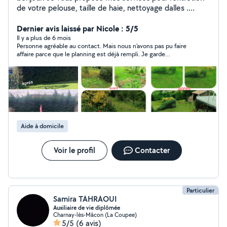
de votre pelouse, taille de haie, nettoyage dalles .
Entretien intérieur extérieur.
Dernier avis laissé par Nicole : 5/5
Il y a plus de 6 mois
Personne agréable au contact. Mais nous n'avons pas pu faire
affaire parce que le planning est déjà rempli. Je garde
néanmoins les coordonnées par ce que très près de ma
maman.
Aide à domicile
Voir le profil
Contacter
Particulier
Samira TAHRAOUI
Auxiliaire de vie diplômée
Charnay-lès-Mâcon (La Coupee)
5/5
(6 avis)