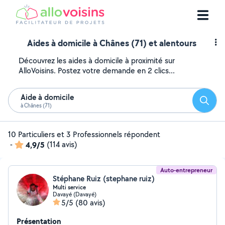
Aides à domicile à Chânes (71) et alentours
Découvrez les aides à domicile à proximité sur
AlloVoisins. Postez votre demande en 2 clics...
Aide à domicile
Reche
à Chânes (71)
10 Particuliers et 3 Professionnels répondent
-
4,9/5
(114 avis)
Auto-entrepreneur
Stéphane Ruiz (stephane ruiz)
Multi service
Davayé (Davayé)
5/5
(80 avis)
Présentation