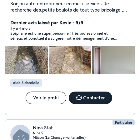
Bonjou auto entrepreneur en multi services. Je
recherche des.petits boulots de tout type bricolage ,
taille de haie , peinture, tonte de pelouse jardinage,
aide à domicile, nettoyage vitres, vide maison DEVIS
Dernier avis laissé par Kevin : 5/5
GRATUIT. Parfois je 'e répond pas aux demandes c'est
Il y a 4 mois
Stéphane est une super personne ! Très professionnel et
pas que je veux pas c'est qu'elles sont hors périmètre
sérieux et ponctuel il a su gérer notre déménagement d'une
désolé. J'accepte les règlements sur facture, CESU, et
main de maître ! Mille merci et à très bientôt 👍🏻
CESU préfinancé fournis souvent par vos entreprises. A
bientôt cordialement
Aide à domicile
Voir le profil
Contacter
Particulier
Nina Stat
Nina S
Mâcon (La Chanaye-Fontenailles)