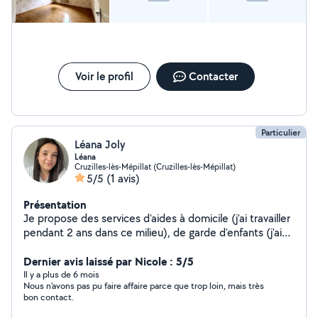
Voir le profil
Contacter
Particulier
Léana Joly
Léana
Cruzilles-lès-Mépillat (Cruzilles-lès-Mépillat)
5/5
(1 avis)
Présentation
Je propose des services d'aides à domicile (j'ai travailler
pendant 2 ans dans ce milieu), de garde d'enfants (j'ai
fait énormément de baby-sitting et je travaille au près
d'une famille de 3 enfants).
Dernier avis laissé par Nicole : 5/5
Il y a plus de 6 mois
Nous n'avons pas pu faire affaire parce que trop loin, mais très
bon contact.