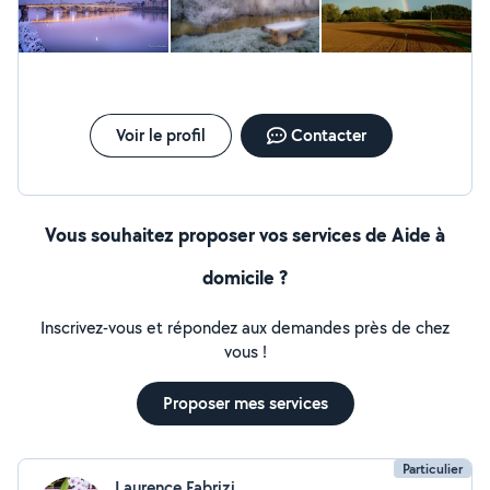
Intervention à domicile Sur-mesure selon vos besoins
Discrétion & efficacité garanties Mâcon et alentours Sur
rendez-vous Prestations ponctuelles ou régulières
Écrivez-moi en message privé ou appelez-moi pour en
discuter !
Voir le profil
Contacter
Vous souhaitez proposer vos services de Aide à
domicile ?
Inscrivez-vous et répondez aux demandes près de chez
vous !
Proposer mes services
Particulier
Laurence Fabrizi