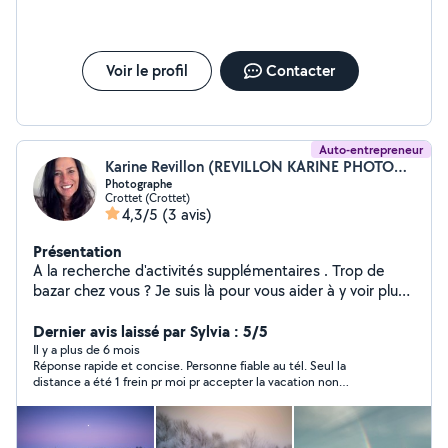
Voir le profil
Contacter
Auto-entrepreneur
Karine Revillon (REVILLON KARINE PHOTOGRAPHE)
Photographe
Crottet (Crottet)
4,3/5
(3 avis)
Présentation
A la recherche d'activités supplémentaires . Trop de
bazar chez vous ? Je suis là pour vous aider à y voir plus
clair ! Vous ne savez plus où mettre vos vêtements,
objets, papiers ou souvenirs ? Je vous propose mes
Dernier avis laissé par Sylvia : 5/5
services de rangement à domicile pour un intérieur
Il y a plus de 6 mois
Réponse rapide et concise. Personne fiable au tél. Seul la
organisé et plus serein Tri et rangement des placards et
distance a été 1 frein pr moi pr accepter la vacation non
dressings Optimisation de vos espaces (chambres,
rentable en kms. Merci bcp malgré tout.
cuisine, salon) Organisation des objets du quotidien
Conseils simples pour garder le cap dans la durée