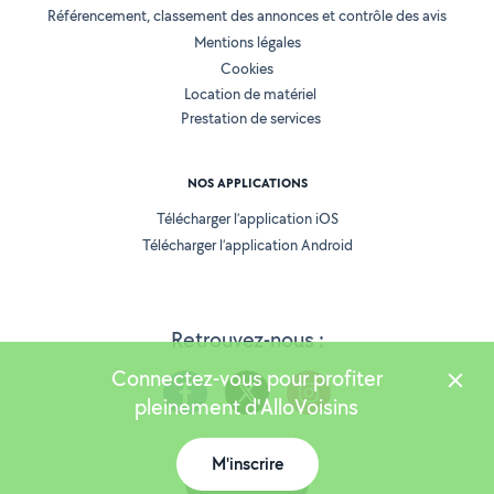
Référencement, classement des annonces et contrôle des avis
Mentions légales
Cookies
Location de matériel
Prestation de services
NOS APPLICATIONS
Télécharger l’application iOS
Télécharger l’application Android
Retrouvez-nous :
Connectez-vous pour profiter
pleinement d'AlloVoisins
M'inscrire
Version 25.5.3
Carte