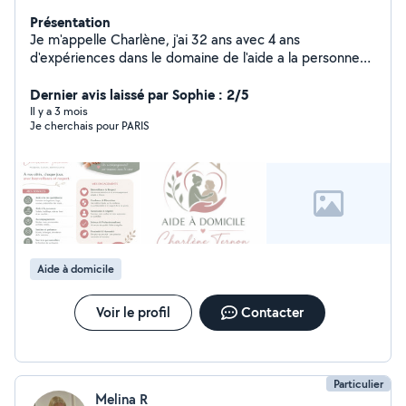
Présentation
Je m'appelle Charlène, j'ai 32 ans avec 4 ans
d'expériences dans le domaine de l'aide a la personne
notamment dans les personnes en situation d'handicap.
Actuellement en auxiliaire de vie je suis capable
Dernier avis laissé par Sophie : 2/5
d'entretenir votre logement, de vous apporter l'aide a
Il y a 3 mois
Je cherchais pour PARIS
l'hygiène, préparer de bons petits plats Je suis à
l'écoute, bienveillante et attentionnée.
Aide à domicile
Voir le profil
Contacter
Particulier
Melina R