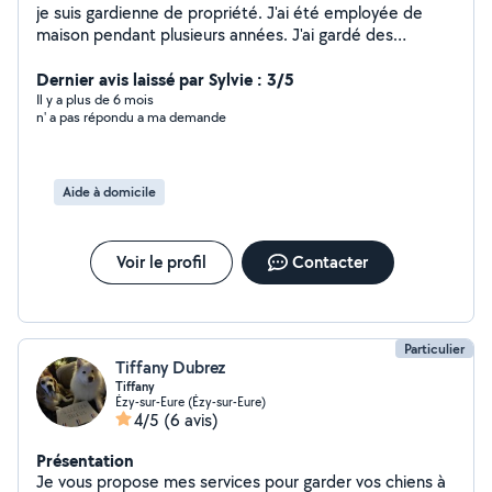
je suis gardienne de propriété. J'ai été employée de
maison pendant plusieurs années. J'ai gardé des
enfants. Je cuisine , je repasse; Je me suis occupée de
chambre d'hôtes
Dernier avis laissé par Sylvie : 3/5
Il y a plus de 6 mois
n' a pas répondu a ma demande
Aide à domicile
Voir le profil
Contacter
Particulier
Tiffany Dubrez
Tiffany
Ézy-sur-Eure (Ézy-sur-Eure)
4/5
(6 avis)
Présentation
Je vous propose mes services pour garder vos chiens à