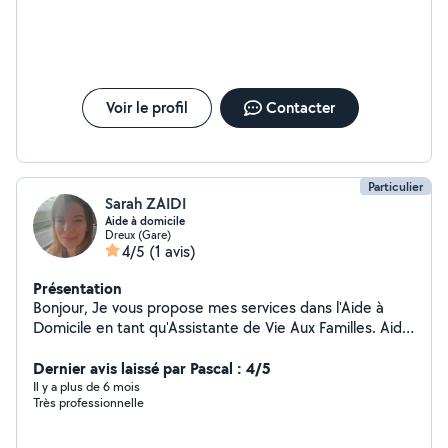
Voir le profil
Contacter
Particulier
Sarah ZAIDI
Aide à domicile
Dreux (Gare)
4/5
(1 avis)
Présentation
Bonjour, Je vous propose mes services dans l'Aide à
Domicile en tant qu'Assistante de Vie Aux Familles. Aide
à la toilette, aide aux repas, accompagnement aux
rendez-vous de santé, entretien du logement (ménage,
Dernier avis laissé par Pascal : 4/5
repassage), garde d'enfants La bienveillance et la
Il y a plus de 6 mois
Très professionnelle
bientraitance font parties de mes valeurs profondes,
n'hésitez pas. Sarah