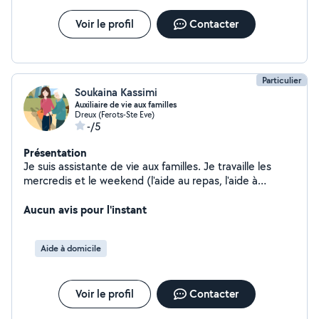
Voir le profil
Contacter
Particulier
Soukaina Kassimi
Auxiliaire de vie aux familles
Dreux (Ferots-Ste Eve)
-/5
Présentation
Je suis assistante de vie aux familles. Je travaille les
mercredis et le weekend (l'aide au repas, l'aide à
s'habiller, au couché, au lever, voir des jeux et des
activités avec les personnes âgées, sortie, promenade,
Aucun avis pour l'instant
prise de médicaments, vérification du plat, aide aux
course le samedi , aide administrative, l'emmener à
Aide à domicile
l'hôpital, où un Rendez vous,... + Un permis B.
Voir le profil
Contacter