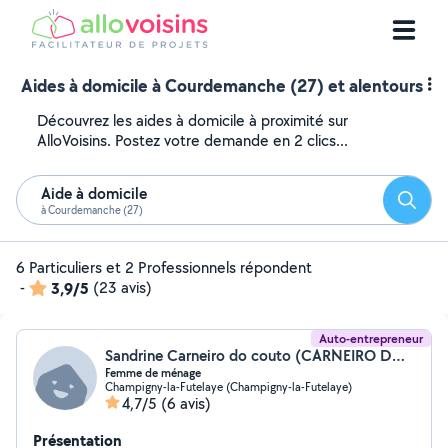
Aides à domicile à Courdemanche (27) et alentours
Découvrez les aides à domicile à proximité sur
AlloVoisins. Postez votre demande en 2 clics...
Aide à domicile
Reche
à Courdemanche (27)
6 Particuliers et 2 Professionnels répondent
-
3,9/5
(23 avis)
Auto-entrepreneur
Sandrine Carneiro do couto (CARNEIRO DO COUTO SANDRINE)
Femme de ménage
Champigny-la-Futelaye (Champigny-la-Futelaye)
4,7/5
(6 avis)
Présentation