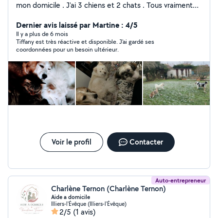
mon domicile . J'ai 3 chiens et 2 chats . Tous vraiment
très gentils . Vous pourrez voir dans les photos que j'ai
déjà effectuée plusieurs gardes de chien et tous se
Dernier avis laissé par Martine : 4/5
sont bien passées . Je suis également disponible pour
Il y a plus de 6 mois
Tiffany est très réactive et disponible. J'ai gardé ses
des heures de ménage, pour m'occuper des personnes
coordonnées pour un besoin ultérieur.
âgées et ou handicapés. J'ai travaillé dans un centre
avec des personnes autistes , Ephad et domicile.
J'effectue également des heures de ménage . N'hésitez
pas à me contacter. a bientôt
Voir le profil
Contacter
Auto-entrepreneur
Charlène Ternon (Charlène Ternon)
Aide a domicile
Illiers-l'Évêque (Illiers-l'Évêque)
2/5
(1 avis)