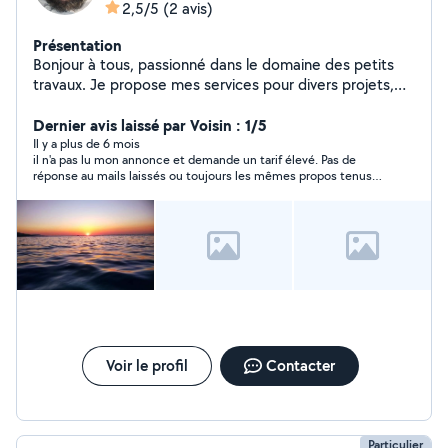
2,5/5
(2 avis)
Présentation
Bonjour à tous, passionné dans le domaine des petits
travaux. Je propose mes services pour divers projets,
notamment : Réseau fibre optique : Installation et
dépannage de votre réseau pour une connexion rapide
Dernier avis laissé par Voisin : 1/5
et fiable. Maçonnerie : Réalisation de petits travaux de
Il y a plus de 6 mois
il n'a pas lu mon annonce et demande un tarif élevé. Pas de
maçonnerie, que ce soit pour des réparations ou des
réponse au mails laissés ou toujours les mêmes propos tenus.
aménagements. Plomberie : Intervention sur vos
Ne met pas en confiance.
installations sanitaires, que ce soit pour des fuites, des
installations ou des rénovations. Peinture :
Rafraîchissement de vos espaces intérieurs et
extérieurs avec des finitions soignées. Je m'engage à
fournir un travail de qualité, dans le respect des délais
et de votre budget. N'hésitez pas à me contacter pour
discuter de votre projet ou pour obtenir un devis gratuit.
Je suis là pour vous aider à concrétiser vos idées ! Au
plaisir de collaborer avec vous,
Voir le profil
Contacter
Particulier