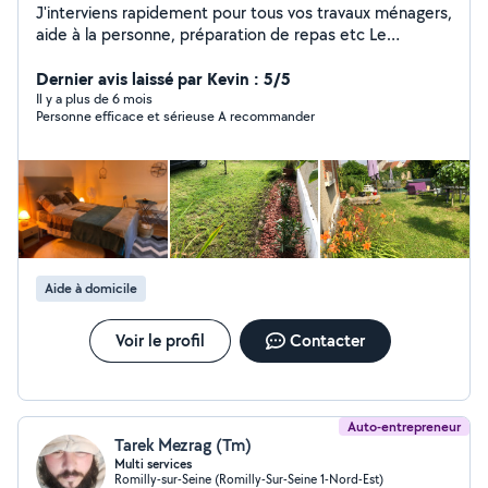
J'interviens rapidement pour tous vos travaux ménagers,
aide à la personne, préparation de repas etc Le
jardinage et entretien des espaces verts fait partie des
travaux que j'effectue régulièrement. Et dans le
Dernier avis laissé par Kevin : 5/5
domaine de l'enseignement je m'occupe aussi d'enfants
Il y a plus de 6 mois
Personne efficace et sérieuse A recommander
pour l'aide aux devoirs ou soutien scolaire jusqu'à la
classe de 6ème pour toutes les matières et
uniquement le français pour toutes les classes jusqu'au
BAC. Je sais aussi faire des petits travaux de bricolage
(enduit, peinture, fabrication et pose d'étagères,
montage de meubles en kit, etc)
Aide à domicile
Voir le profil
Contacter
Auto-entrepreneur
Tarek Mezrag (Tm)
Multi services
Romilly-sur-Seine (Romilly-Sur-Seine 1-Nord-Est)