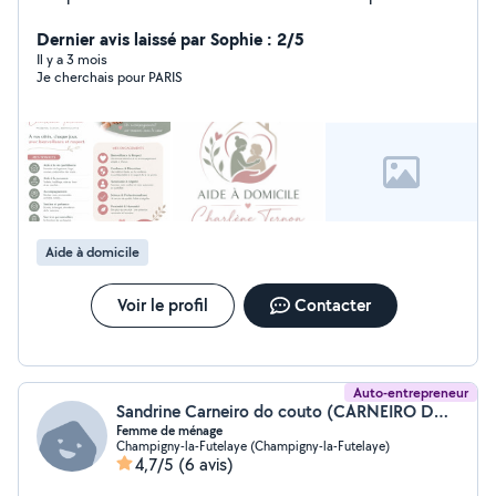
notamment dans les personnes en situation d'handicap.
Actuellement en auxiliaire de vie je suis capable
Dernier avis laissé par Sophie : 2/5
d'entretenir votre logement, de vous apporter l'aide a
Il y a 3 mois
Je cherchais pour PARIS
l'hygiène, préparer de bons petits plats Je suis à
l'écoute, bienveillante et attentionnée.
Aide à domicile
Voir le profil
Contacter
Auto-entrepreneur
Sandrine Carneiro do couto (CARNEIRO DO COUTO SANDRINE)
Femme de ménage
Champigny-la-Futelaye (Champigny-la-Futelaye)
4,7/5
(6 avis)