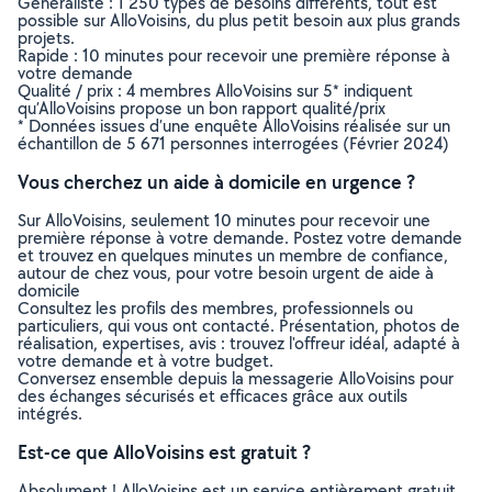
Généraliste : 1 250 types de besoins différents, tout est
possible sur AlloVoisins, du plus petit besoin aux plus grands
projets.
Rapide : 10 minutes pour recevoir une première réponse à
votre demande
Qualité / prix : 4 membres AlloVoisins sur 5* indiquent
qu’AlloVoisins propose un bon rapport qualité/prix
* Données issues d’une enquête AlloVoisins réalisée sur un
échantillon de 5 671 personnes interrogées (Février 2024)
Vous cherchez un aide à domicile en urgence ?
Sur AlloVoisins, seulement 10 minutes pour recevoir une
première réponse à votre demande. Postez votre demande
et trouvez en quelques minutes un membre de confiance,
autour de chez vous, pour votre besoin urgent de aide à
domicile
Consultez les profils des membres, professionnels ou
particuliers, qui vous ont contacté. Présentation, photos de
réalisation, expertises, avis : trouvez l'offreur idéal, adapté à
votre demande et à votre budget.
Conversez ensemble depuis la messagerie AlloVoisins pour
des échanges sécurisés et efficaces grâce aux outils
intégrés.
Est-ce que AlloVoisins est gratuit ?
Absolument ! AlloVoisins est un service entièrement gratuit