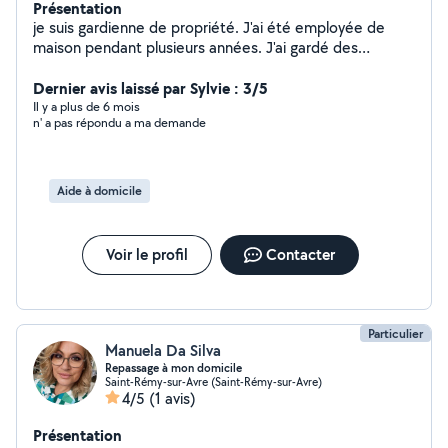
Présentation
je suis gardienne de propriété. J'ai été employée de
maison pendant plusieurs années. J'ai gardé des
enfants. Je cuisine , je repasse; Je me suis occupée de
chambre d'hôtes
Dernier avis laissé par Sylvie : 3/5
Il y a plus de 6 mois
n' a pas répondu a ma demande
Aide à domicile
Voir le profil
Contacter
Particulier
Manuela Da Silva
Repassage à mon domicile
Saint-Rémy-sur-Avre (Saint-Rémy-sur-Avre)
4/5
(1 avis)
Présentation