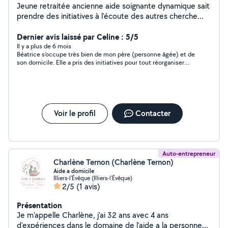
Jeune retraitée ancienne aide soignante dynamique sait
prendre des initiatives à l'écoute des autres cherche
heures de ménage ou aide à la personne
Dernier avis laissé par Celine : 5/5
Il y a plus de 6 mois
Béatrice s'occupe très bien de mon père (personne âgée) et de
son domicile. Elle a pris des initiatives pour tout réorganiser
(bravo!) et essayer avec beaucoup de psychologie de lui faire
accepter des choses que sa famille proche n'arrive pas à lui
faire entendre. Elle a toujours été joignable quand nous avions
besoin de lui faire passer des messages importants. Je suis
extrêmement soulagée de la savoir auprès de mon père
plusieurs fois par semaine. Toute ma famille est d'accord avec
Voir le profil
Contacter
moi. Je vous la recommande sans hésiter!
Auto-entrepreneur
Charlène Ternon (Charlène Ternon)
Aide a domicile
Illiers-l'Évêque (Illiers-l'Évêque)
2/5
(1 avis)
Présentation
Je m'appelle Charlène, j'ai 32 ans avec 4 ans
d'expériences dans le domaine de l'aide a la personne