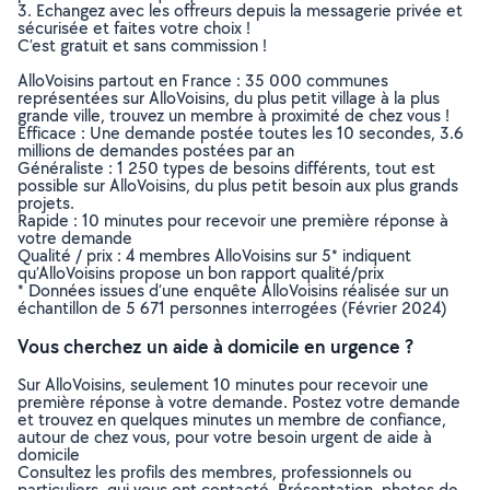
3. Echangez avec les offreurs depuis la messagerie privée et
sécurisée et faites votre choix !
C’est gratuit et sans commission !
AlloVoisins partout en France : 35 000 communes
représentées sur AlloVoisins, du plus petit village à la plus
grande ville, trouvez un membre à proximité de chez vous !
Efficace : Une demande postée toutes les 10 secondes, 3.6
millions de demandes postées par an
Généraliste : 1 250 types de besoins différents, tout est
possible sur AlloVoisins, du plus petit besoin aux plus grands
projets.
Rapide : 10 minutes pour recevoir une première réponse à
votre demande
Qualité / prix : 4 membres AlloVoisins sur 5* indiquent
qu’AlloVoisins propose un bon rapport qualité/prix
* Données issues d’une enquête AlloVoisins réalisée sur un
échantillon de 5 671 personnes interrogées (Février 2024)
Vous cherchez un aide à domicile en urgence ?
Sur AlloVoisins, seulement 10 minutes pour recevoir une
première réponse à votre demande. Postez votre demande
et trouvez en quelques minutes un membre de confiance,
autour de chez vous, pour votre besoin urgent de aide à
domicile
Consultez les profils des membres, professionnels ou
particuliers, qui vous ont contacté. Présentation, photos de