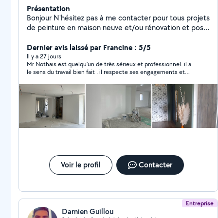
Présentation
Bonjour N'hésitez pas à me contacter pour tous projets
de peinture en maison neuve et/ou rénovation et pose
de papier peint je dispose aussi d un pulvérisateur de
peinture pour maison neuve ou rénovation complète je
Dernier avis laissé par Francine : 5/5
peux me rendre chez vous pour évaluer vos travaux et
Il y a 27 jours
Mr Nothais est quelqu'un de très sérieux et professionnel. il a
vous établir un devis gratuit. Merci
le sens du travail bien fait . il respecte ses engagements et
vous pouvez lui faire confiance. il est de plus réactif et
disponible.
Voir le profil
Contacter
Entreprise
Damien Guillou