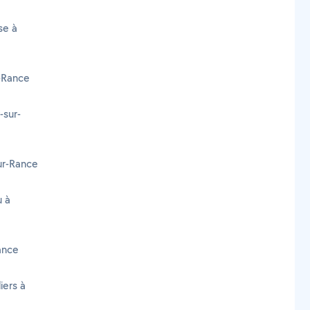
se à
r-Rance
-sur-
ur-Rance
u à
ance
iers à