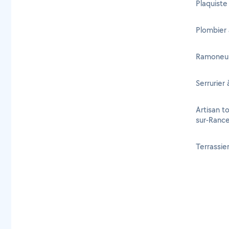
Plaquiste
Plombier 
Ramoneur
Serrurier
Artisan t
sur-Ranc
Terrassie