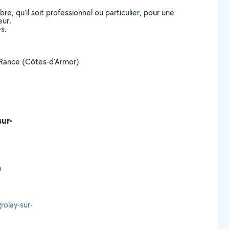
, qu’il soit professionnel ou particulier, pour une
eur.
s.
ur-Rance (Côtes-d'Armor)
.
sur-
à
olay-sur-