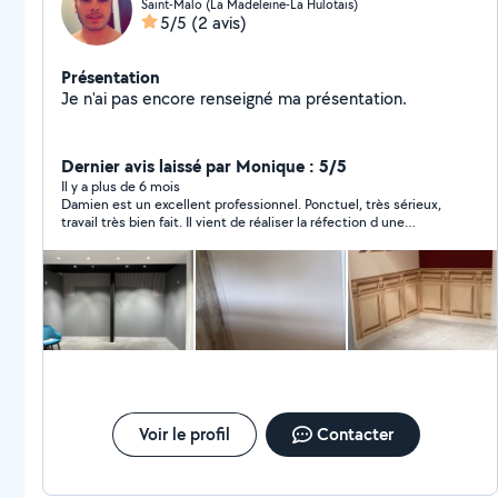
Saint-Malo (La Madeleine-La Hulotais)
5/5
(2 avis)
Présentation
Je n'ai pas encore renseigné ma présentation.
Dernier avis laissé par Monique : 5/5
Il y a plus de 6 mois
Damien est un excellent professionnel. Ponctuel, très sérieux,
travail très bien fait. Il vient de réaliser la réfection d une
chambre et d'un wc Nous lui accordons toute notre confiance
et lui confierons de prochains chantiers.
Voir le profil
Contacter