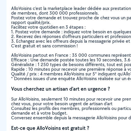
AlloVoisins c’est la marketplace leader dédiée aux prestatio
de membres, dont 300 000 professionnels.
Postez votre demande et trouvez proche de chez vous un parti
rapport qualité/prix.
Facilitez votre quotidien en 3 étapes :
1. Postez votre demande : indiquez votre besoin en quelque
2. Recevez des réponses d’offreurs particuliers et professio
3. Echangez avec les offreurs depuis la messagerie privée et 
C’est gratuit et sans commission !
AlloVoisins partout en France : 35 000 communes représentées 
Efficace : Une demande postée toutes les 10 secondes, 3.6
Généraliste : 1 250 types de besoins différents, tout est poss
Rapide : 10 minutes pour recevoir une première réponse à 
Qualité / prix : 4 membres AlloVoisins sur 5* indiquent qu’All
* Données issues d’une enquête AlloVoisins réalisée sur un é
Vous cherchez un artisan d'art en urgence ?
Sur AlloVoisins, seulement 10 minutes pour recevoir une p
chez vous, pour votre besoin urgent de artisan d'art
Consultez les profils des membres, professionnels ou particuli
demande et à votre budget.
Conversez ensemble depuis la messagerie AlloVoisins pour de
Est-ce que AlloVoisins est gratuit ?