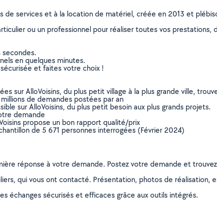
ns de services et à la location de matériel, créée en 2013 et plébi
culier ou un professionnel pour réaliser toutes vos prestations, d
s secondes.
nnels en quelques minutes.
sécurisée et faites votre choix !
sur AlloVoisins, du plus petit village à la plus grande ville, tro
 millions de demandes postées par an
ible sur AlloVoisins, du plus petit besoin aux plus grands projets.
votre demande
oVoisins propose un bon rapport qualité/prix
chantillon de 5 671 personnes interrogées (Février 2024)
remière réponse à votre demande. Postez votre demande et trouve
ers, qui vous ont contacté. Présentation, photos de réalisation, exp
s échanges sécurisés et efficaces grâce aux outils intégrés.