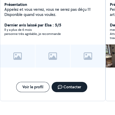
Présentation
Pr
Appelez et vous verrez, vous ne serez pas déçu !!!
Pei
Disponible quand vous voulez.
art
pei
Dernier avis laissé par Elsa : 5/5
possède 
Der
re
Il y a plus de 6 mois
mer
personne très agréable, je recommande
Att
tra
app
sim
ext
tra
imp
pen
toi,
pro
Voir le profil
Contacter