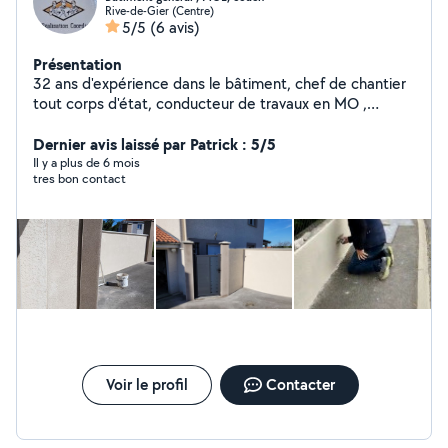
Rive-de-Gier (Centre)
5/5
(6 avis)
Présentation
32 ans d'expérience dans le bâtiment, chef de chantier
tout corps d'état, conducteur de travaux en MO ,
chargé d'affaires , adjoint d'architecte et formateur
professionnel Je suis disponible pour vous accompagner
Dernier avis laissé par Patrick : 5/5
dans vos projets ( études financières, études de
Il y a plus de 6 mois
tres bon contact
faisabilité, coordination, plans , permis de construire,
formation et coaching à domicile) Realise tout travaux
int et ext, neuf et rénovation en Bâtiment général c'est
moi même qui fait les travaux
Voir le profil
Contacter