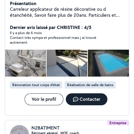
Présentation
Carreleur applicateur de résine décorative ou d
étanchéité, Savoir faire plus de 20ans. Particuliers et
professionnels. Travail soigné Étude personnalisée et
gratuite
Dernier avis laissé par CHRISTINE : 4/5
Il y a plus de 6 mois
Contact très sympa et professionnel mais j ai trouvé
autrement
Rénovation tout corps d’état
Réalisation de salle de bains
Voir le profil
Contacter
Entreprise
N2BATIMENT
Bâtiment général , MOE, coach