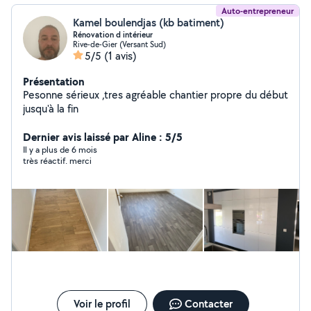
Auto-entrepreneur
Kamel boulendjas (kb batiment)
Rénovation d intérieur
Rive-de-Gier (Versant Sud)
5/5
(1 avis)
Présentation
Pesonne sérieux ,tres agréable chantier propre du début
jusqu'à la fin
Dernier avis laissé par Aline : 5/5
Il y a plus de 6 mois
très réactif. merci
Voir le profil
Contacter