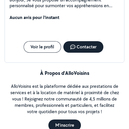
personnalisé pour surmonter vos appréhensions en
informatique, même si vous n'avez aucune connaissance
préalable. Pour parler un peu de moi, je m'appelle
Aucun avis pour l'instant
Gauthier et je possède une Master en informatique . J'ai
également quatres ans d'expérience en alternance dans
ce domaine, avec des compétences en systèmes et
réseaux ainsi qu'en développement quand j'en ai envie.
Je comprends que certaines tâches sur votre
Voir le profil
Contacter
ordinateur, votre imprimante etc.. peuvent sembler
complexes et intimidantes. C'est pourquoi je suis là pour
vous aider. Je prendrai le temps de vous écouter et de
vous expliquer les choses de manière claire et
À Propos d’AlloVoisins
compréhensible. N'hésitez pas à me contacter pour
toute aide ou question informatique.
AlloVoisins est la plateforme dédiée aux prestations de
services et à la location de matériel à proximité de chez
vous ! Rejoignez notre communauté de 4,5 millions de
membres, professionnels et particuliers, et facilitez
votre quotidien pour tous vos projets !
M'inscrire