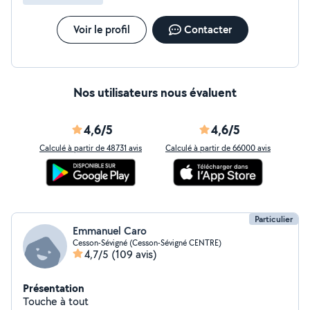
présence maison, balades et alimentation animaux Plus
de détails sur mon site internet: pjbmonassistant .fr
J'interviens en centre bretagne pays de Ploërmel, mais
Voir le profil
Contacter
également sur Rennes et ses environs, ainsi que entre
Ploërmel et Rennes.
Nos utilisateurs nous évaluent
4,6/5
4,6/5
Calculé à partir de 48731 avis
Calculé à partir de 66000 avis
Particulier
Emmanuel Caro
Cesson-Sévigné (Cesson-Sévigné CENTRE)
4,7/5
(109 avis)
Présentation
Touche à tout