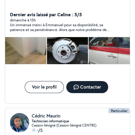
Dernier avis laissé par Celine : 5/5
dimanche à 15h
Un immense merci à Emmanuel pour sa disponibilité, sa
patience et sa persévérance. Alors que notre problème de
portière sur le van risquait de gâcher nos vacances en famille, il
a passé près de six heures à rechercher la panne jusqu'à la
réparer. Emmanuel est une personne extrêmement
sympathique, passionné ,calme et d'une grande intelligence.
Grâce à son professionnalisme, il a sauvé nos vacances ! Nous
le recommandons les yeux fermés et garderons
précieusement son numéro. Merci encore, Emmanuel !
Voir le profil
Contacter
Particulier
Cédric Maurin
Technicien informatique
Cesson-Sévigné (Cesson-Sévigné CENTRE)
-/5