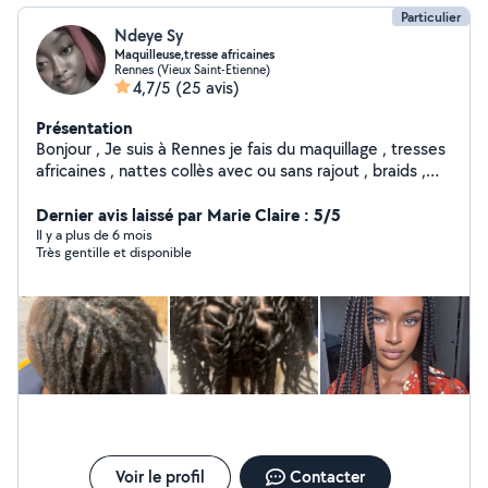
Particulier
Ndeye Sy
Maquilleuse,tresse africaines
Rennes (Vieux Saint-Etienne)
4,7/5
(25 avis)
Présentation
Bonjour , Je suis à Rennes je fais du maquillage , tresses
africaines , nattes collès avec ou sans rajout , braids ,
micros locks , resserage de locks. N'hésitez pas à me
contacter. A bientot.
Dernier avis laissé par Marie Claire : 5/5
Il y a plus de 6 mois
Très gentille et disponible
Voir le profil
Contacter