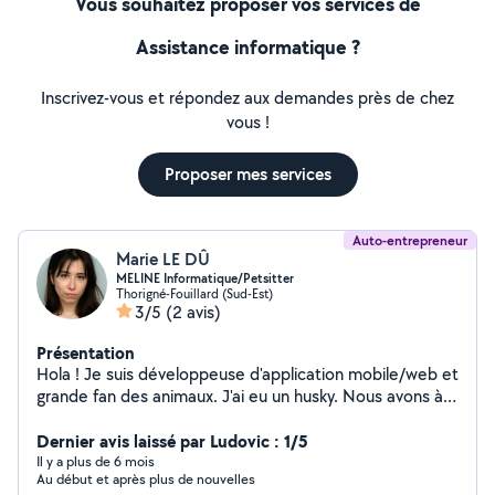
Vous souhaitez proposer vos services de
Assistance informatique ?
Inscrivez-vous et répondez aux demandes près de chez
vous !
Proposer mes services
Auto-entrepreneur
Marie LE DÛ
MELINE Informatique/Petsitter
Thorigné-Fouillard (Sud-Est)
3/5
(2 avis)
Présentation
Hola ! Je suis développeuse d'application mobile/web et
grande fan des animaux. J'ai eu un husky. Nous avons à
la maison 3 chats, une poule et j'ai une chienne Akita
Américain. Je peux m'occuper de vos animaux (canin,
Dernier avis laissé par Ludovic : 1/5
félin, rongeurs) ainsi que de vos besoins en informatique
Il y a plus de 6 mois
Au début et après plus de nouvelles