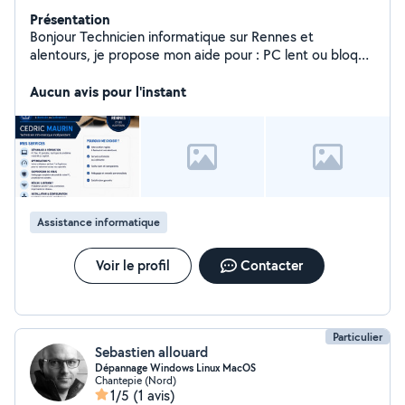
Présentation
Bonjour Technicien informatique sur Rennes et
alentours, je propose mon aide pour : PC lent ou bloqué
Suppression de virus Problèmes Wi-Fi / imprimante
Installation et dépannage Windows Sauvegarde et
Aucun avis pour l'instant
récupération de données Intervention à domicile ou à
distance selon le problème. Disponible rapidement
Cedric
Assistance informatique
Voir le profil
Contacter
Particulier
Sebastien allouard
Dépannage Windows Linux MacOS
Chantepie (Nord)
1/5
(1 avis)