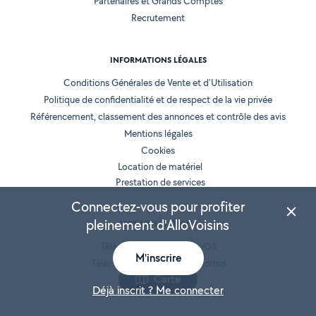
Partenaires et Grands Comptes
Recrutement
INFORMATIONS LÉGALES
Conditions Générales de Vente et d'Utilisation
Politique de confidentialité et de respect de la vie privée
Référencement, classement des annonces et contrôle des avis
Mentions légales
Cookies
Location de matériel
Prestation de services
Connectez-vous pour profiter
pleinement d'AlloVoisins
NOS APPLICATIONS
Télécharger l’application iOS
M'inscrire
Télécharger l’application Android
Carte
Déjà inscrit ? Me connecter