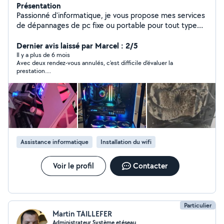
Présentation
Passionné d'informatique, je vous propose mes services
de dépannages de pc fixe ou portable pour tout type
de pannes, nettoyage pc (matériel et logiciel) etc. Je
propose également de l'assistance informatique divers
Dernier avis laissé par Marcel : 2/5
(comme par exemple de la mise en réseau d'une
Il y a plus de 6 mois
Avec deux rendez-vous annulés, c'est difficile d'évaluer la
imprimante, ou des conseils sur l'utilisation d'un
prestation....
ordinateur et comment en prendre soin)
Assistance informatique
Installation du wifi
Voir le profil
Contacter
Particulier
Martin TAILLEFER
Administrateur Système etéseau