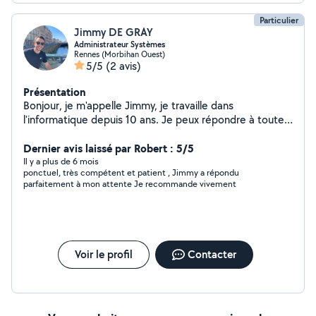
Particulier
Jimmy DE GRAY
Administrateur Systèmes
Rennes (Morbihan Ouest)
5/5
(2 avis)
Présentation
Bonjour, je m'appelle Jimmy, je travaille dans
l'informatique depuis 10 ans. Je peux répondre à toutes
vos demandes ou problèmes. N'hésitez pas à me
contacter :)
Dernier avis laissé par Robert : 5/5
Il y a plus de 6 mois
ponctuel, très compétent et patient , Jimmy a répondu
parfaitement à mon attente Je recommande vivement
Voir le profil
Contacter