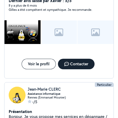
a résoudre un problème en informatique . je suis
Dernier avis laissé par Xavier : 5/5
souvent dispo .
Il y a plus de 6 mois
Gilles a été compétent et sympathique. Je recommande.
Voir le profil
Contacter
Particulier
Jean-Marie CLERC
Assistance informatique
Rennes (Emmanuel Mounier)
-/5
Présentation
Bonjour, Je vous propose mes services en dépannage /