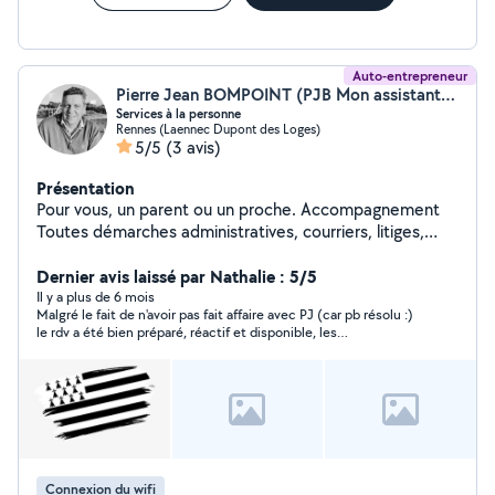
Auto-entrepreneur
Pierre Jean BOMPOINT (PJB Mon assistant pratique)
Services à la personne
Rennes (Laennec Dupont des Loges)
5/5
(3 avis)
Présentation
Pour vous, un parent ou un proche. Accompagnement
Toutes démarches administratives, courriers, litiges,
contentieux. Comprendre les contrats signés.
Classement de vos papiers. Revue tarifaire de vos
Dernier avis laissé par Nathalie : 5/5
contrats, assurances, internet, mobiles mutuelles...
Il y a plus de 6 mois
Malgré le fait de n'avoir pas fait affaire avec PJ (car pb résolu :)
Assistance informatique (utilisation, paramétrages,
le rdv a été bien préparé, réactif et disponible, les
connexions objects connectés... utilisation internet,
compétences sont là . Je recommande
visio, sites administratifs...). Soutien scolaire: dont
notamment préparer son rapport de stages, son
mémoire, aide méthodologique, bâtir son plan ...
Assistance suite convalescence (opération, maladie):
transport rendez vous, courses, aide à domicile durant
votre invalidité temporaire. En votre absence, simulation
Connexion du wifi