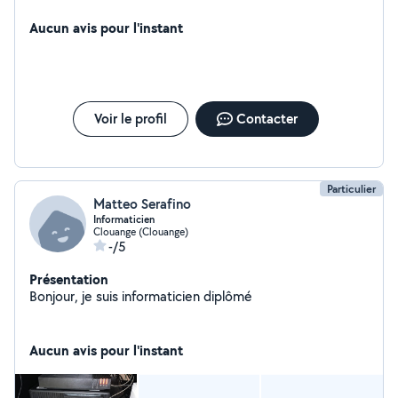
personnalisées pour les entreprises et les particuliers .
Nous sommes prêts à relever les défis techniques pour
Aucun avis pour l'instant
assurer le bon fonctionnement de votre infrastructure
informatique.
Voir le profil
Contacter
Particulier
Matteo Serafino
Informaticien
Clouange (Clouange)
-/5
Présentation
Bonjour, je suis informaticien diplômé
Aucun avis pour l'instant