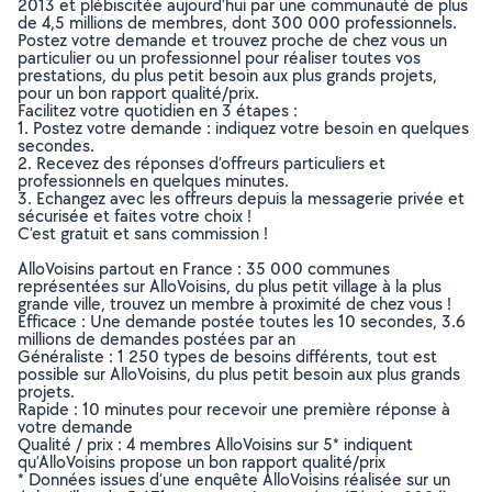
2013 et plébiscitée aujourd’hui par une communauté de plus
de 4,5 millions de membres, dont 300 000 professionnels.
Postez votre demande et trouvez proche de chez vous un
particulier ou un professionnel pour réaliser toutes vos
prestations, du plus petit besoin aux plus grands projets,
pour un bon rapport qualité/prix.
Facilitez votre quotidien en 3 étapes :
1. Postez votre demande : indiquez votre besoin en quelques
secondes.
2. Recevez des réponses d’offreurs particuliers et
professionnels en quelques minutes.
3. Echangez avec les offreurs depuis la messagerie privée et
sécurisée et faites votre choix !
C’est gratuit et sans commission !
AlloVoisins partout en France : 35 000 communes
représentées sur AlloVoisins, du plus petit village à la plus
grande ville, trouvez un membre à proximité de chez vous !
Efficace : Une demande postée toutes les 10 secondes, 3.6
millions de demandes postées par an
Généraliste : 1 250 types de besoins différents, tout est
possible sur AlloVoisins, du plus petit besoin aux plus grands
projets.
Rapide : 10 minutes pour recevoir une première réponse à
votre demande
Qualité / prix : 4 membres AlloVoisins sur 5* indiquent
qu’AlloVoisins propose un bon rapport qualité/prix
* Données issues d’une enquête AlloVoisins réalisée sur un