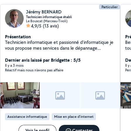
re
Particulier
Jérémy BERNARD
Technicien informatique établi
Le Bouscat (Marceau-Tivoli)
4,9/5
(13 avis)
Présentation
Pr
Technicien informatique et passionné d'informatique je
Be
vous propose mes services dans le dépannage
to
informatique, des cours d'informatique
Dernier avis laissé par Bridgette : 5/5
De
Il y a 3 mois
Il 
Réactif mais nous n’avons pas affaire
Per
Assistance informatique
Mise en place d'internet
Voir le profil
Contacter