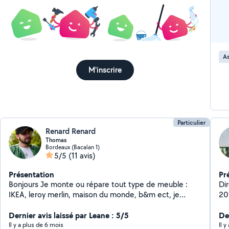
As
M'inscrire
Particulier
Renard Renard
Thomas
Bordeaux (Bacalan 1)
5/5
(11 avis)
Présentation
Pr
Bonjours Je monte ou répare tout type de meuble :
Di
IKEA, leroy merlin, maison du monde, b&m ect, je
201
m'occupe aussi des fixées étagères Je suis aussi dispo
pr
pour faire de la mécanique auto, changement de
Dernier avis laissé par Leane : 5/5
co
De
plaquette, vidange, biellettes de direction ect.. je peux
ni
Il y a plus de 6 mois
Il y