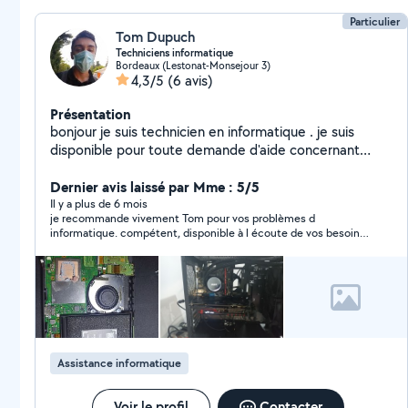
Particulier
Tom Dupuch
Techniciens informatique
Bordeaux (Lestonat-Monsejour 3)
4,3/5
(6 avis)
Présentation
bonjour je suis technicien en informatique . je suis
disponible pour toute demande d'aide concernant
l'informatique et ces sous fonctionnalités tel que le
dépannage la maintenance , les conseils pour
Dernier avis laissé par Mme : 5/5
l'utilisation d'un appareils . serviable et poli je serai me
Il y a plus de 6 mois
je recommande vivement Tom pour vos problèmes d
montrer aptes à réaliser vos demandes.
informatique. compétent, disponible à l écoute de vos besoins.
Un excellent relationnel. Il a résolu tous les problèmes
matériels et logiciels que j avais. Réellement je vous
recommande Tom.
Assistance informatique
Voir le profil
Contacter