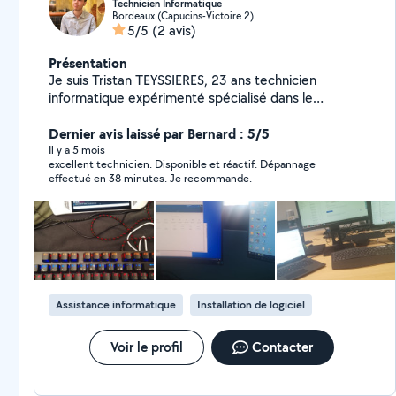
Technicien Informatique
Bordeaux (Capucins-Victoire 2)
5/5
(2 avis)
Présentation
Je suis Tristan TEYSSIERES, 23 ans technicien
informatique expérimenté spécialisé dans le
dépannage, la maintenance et l'assistance informatique
pour particuliers et professionnels. Avec plusieurs
Dernier avis laissé par Bernard : 5/5
années d'expériences, mes objectifs sont de rendre
Il y a 5 mois
excellent technicien. Disponible et réactif. Dépannage
l'informatique simple, accessible et fiable pour tous.
effectué en 38 minutes. Je recommande.
Pourquoi me choisir ? - Interventions efficace - Tarifs
transparents et compétitifs - Disponibilités et proximité
- Pédagogie et bienveillance Contactez-moi pour plus
d'informations.
Assistance informatique
Installation de logiciel
Voir le profil
Contacter