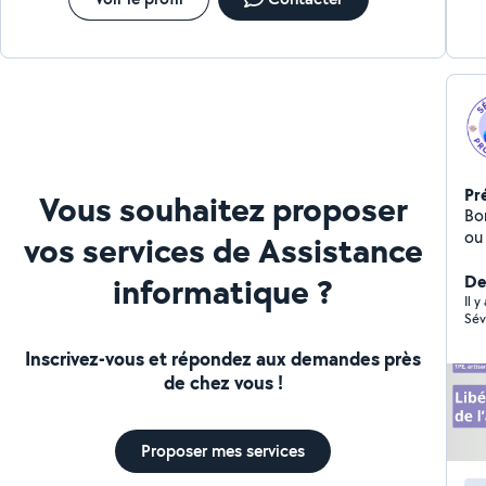
Pr
Vous souhaitez proposer
Bo
ou
vos services de Assistance
tâc
informatique ?
dig
De
et
Il 
Sév
en 
ar
Inscrivez-vous et répondez aux demandes près
adm
de chez vous !
do
co
re
Proposer mes services
Cr
sup