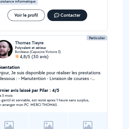
sistance informatique
ation de supports digitaux, aide à la gestion des
ociaux. # Pour les particuliers : - Rédaction et
e en forme : CV, lettres de motivation, courriers
Voir le profil
Contacter
inistratifs. - Aide aux démarches : Courriers de
siliation, réclamations, demandes diverses.
ntactez-moi pour en discuter !
Particulier
Thomas Tieyre
Polyvalent et sérieux
Bordeaux (Capucins-Victoire 3)
4,8/5
(30 avis)
ésentation
jour, Je suis disponible pour réaliser les prestations
dessous : - Manutention - Livraison de courses -
me sitting - Accueil - Gardiennage - Aide aux devoirs
Webmarketing - Assistance informatique - Cours
nier avis laissé par Pilar : 4/5
nformatique - Partenaire running - marche Disponible
 a 5 mois
s gentil et serviable, est restè apres 1 heure sans surplus,
 Bordeaux et dans un rayon de 10 kms. N'hésitez pas
r arranger mon PC. MERCI THOMAS
e contacter si vous avez un besoin dans la liste ci-
ssus Au plaisir d'échanger ensemble. Thomas