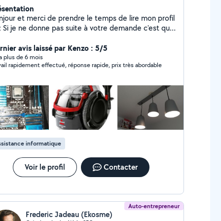
ésentation
njour et merci de prendre le temps de lire mon profil
nde c'est que
n périmètre et l'application ne le permettent pas de
us répondre. Vous pourrez ainsi vous adresser
rnier avis laissé par Kenzo : 5/5
ctement avec un autre voisin. Électronicien de
y a plus de 6 mois
vail rapidement effectué, réponse rapide, prix très abordable
fession, mais surtout touche à tout, j'ai le sens
atique. Je suis disponible pour tout dépannage
formatique, petit électroménager ou appareil
nsportable sur lesquels je peux travailler à mon
micile. Malheureusement je n'ai plus trop le temps
ur les déplacements et la réparation de gros
électroménager. Contactez moi avant de jeter ; ).
sistance informatique
Voir le profil
Contacter
Auto-entrepreneur
Frederic Jadeau (Ekosme)