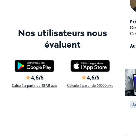
Pr
Dé
Nos utilisateurs nous
Ce
art
évaluent
leu
Au
WordPress. Ce
re
Di
pro
op
4,6/5
4,6/5
Go
Calculé à partir de 48731 avis
Calculé à partir de 66000 avis
et
mi
gé
As
cr
mail
te
di
d'