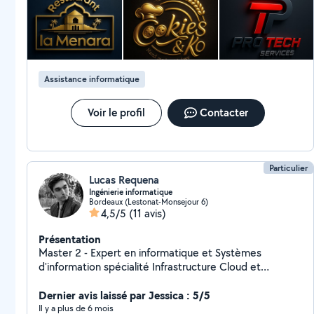
où j'accompagne mes clients dans leurs projets de
création de business , communication, marketing
digital, design et création de sites web. Je mets un
point d'honneur à offrir un accompagnement clair,
créatif et efficace, avec le meilleur rapport qualité/prix
Assistance informatique
de la région et une remise spéciale de -50 % pour les
clients Allô Voisin. Mon objectif : vous aider à
développer votre activité grâce à une communication
Voir le profil
Contacter
percutante et sur mesure. Au plaisir d'échanger avec
vous, Saad
Particulier
Lucas Requena
Ingénierie informatique
Bordeaux (Lestonat-Monsejour 6)
4,5/5
(11 avis)
Présentation
Master 2 - Expert en informatique et Systèmes
d'information spécialité Infrastructure Cloud et
sécurité. DevOps Administrateur Système & réseau
Developpeur (Web & logiciel) Administration Cloud
Dernier avis laissé par Jessica : 5/5
IaaS, PaaS, SaaS Conseil et possibilité de formation
Il y a plus de 6 mois