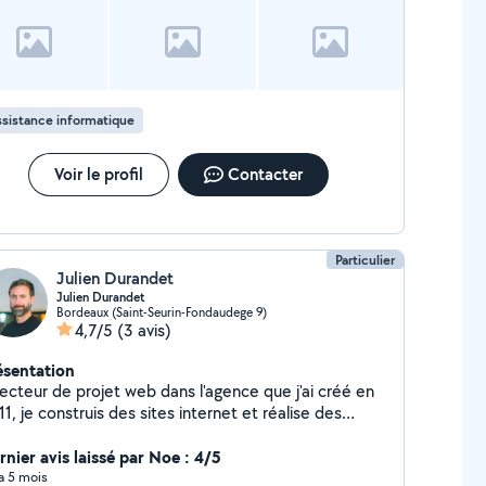
sistance informatique
Voir le profil
Contacter
Particulier
Julien Durandet
Julien Durandet
Bordeaux (Saint-Seurin-Fondaudege 9)
4,7/5
(3 avis)
ésentation
recteur de projet web dans l'agence que j'ai créé en
1, je construis des sites internet et réalise des
ojets digitaux sur-mesure. Je donne également des
urs dans des écoles bordelaises sur ces thématiques
rnier avis laissé par Noe : 4/5
veau licence et master.
 a 5 mois