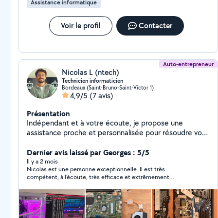
Assistance informatique
Voir le profil
Contacter
Auto-entrepreneur
Nicolas L (ntech)
Technicien informaticien
Bordeaux (Saint-Bruno-Saint-Victor 1)
4,9/5
(7 avis)
Présentation
Indépendant et à votre écoute, je propose une
assistance proche et personnalisée pour résoudre vos
problèmes informatiques. Chaque situation est
analysée pour apporter des solutions efficaces, avec
Dernier avis laissé par Georges : 5/5
des conseils pratiques pour mieux gérer votre
Il y a 2 mois
Nicolas est une personne exceptionnelle. Il est très
technologie au quotidien. Que l'ordinateur ralentisse,
compétent, à l'écoute, très efficace et extrêmement
que les logiciels ne fonctionnent plus, qu'un virus
sympathique. N'hésitez pas à faire appel à ses services. Merci
bloque vos activités, que de l'aide soit nécessaire pour
beaucoup Nicolas pour votre aide précieuse.
vos outils numériques, ou que vous souhaitiez faire
monter un PC sur mesure, nettoyer, optimiser ou