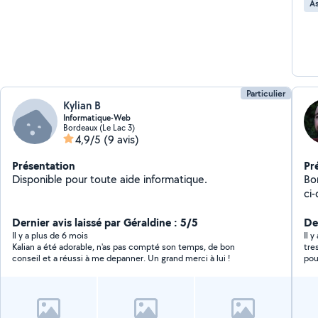
As
Cré
réseaux s
mis
adm
ré
Co
Particulier
Kylian B
Informatique-Web
Bordeaux (Le Lac 3)
4,9/5
(9 avis)
Présentation
Pr
Disponible pour toute aide informatique.
Bon
ci-
Ho
Dernier avis laissé par Géraldine : 5/5
- 
Der
d'i
Il y a plus de 6 mois
Il y
Kalian a été adorable, n'as pas compté son temps, de bon
tre
sur
conseil et a réussi à me depanner. Un grand merci à lui !
pou
à m
de