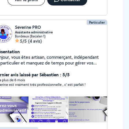
Particulier
Severine PRO
Assistante administrative
Bordeaux (Bacalan 1)
5/5
(4 avis)
ésentation
njour, vous êtes artisan, commerçant, indépendant
 particulier et manquez de temps pour gérer vos
hes administratives ? Je suis Séverine, assistante
itale et administrative avec + de 15 ans d'expérience
rnier avis laissé par Sébastien : 5/5
 je vous aide à optimiser votre gestion quotidienne
y a plus de 6 mois
erine est vraiment trés professionnelle , c' est parfait !
vous libérant des tâches chronophages. # Pour les
tisans, commerçants et indépendants : - Gestion
inistrative : Rédaction de courriers et autres
cuments, gestion des réclamations. - Assistanat
mmercial : Rédaction et envoi de devis et factures,
lances, suivi des paiements. - Communication :
éation de logos et documents (flyers, newsletters,
ports de présentation). - Assistance digitale :