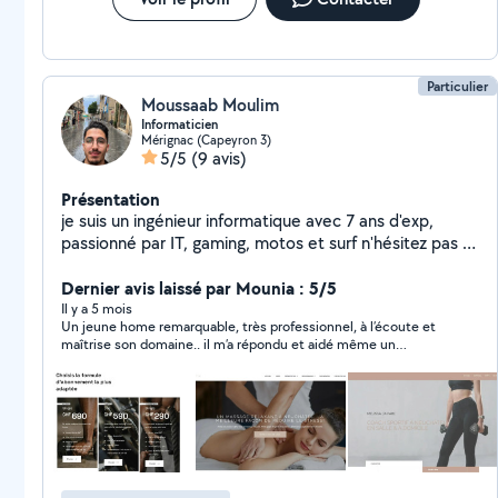
Particulier
Moussaab Moulim
Informaticien
Mérignac (Capeyron 3)
5/5
(9 avis)
Présentation
je suis un ingénieur informatique avec 7 ans d'exp,
passionné par IT, gaming, motos et surf n'hésitez pas a
me contacter pour des conseilles, ou des petits
services (gratuit pour les retraités, les étudiants et les
Dernier avis laissé par Mounia : 5/5
chômeurs)
Il y a 5 mois
Un jeune home remarquable, très professionnel, à l’écoute et
maîtrise son domaine.. il m’a répondu et aidé même un
dimanche.. merci bcp.