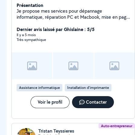
Présentation
Je propose mes services pour dépannage
informatique, réparation PC et Macbook, mise en page
de vos documents divers, création de site internet
blog, portfolio, business, ecommerce et refonte de
Dernier avis laissé par Ghislaine : 5/5
votre site internet ainsi que le no-code, IA et
Il y a 5 mois
Très sympathique
automatisation. Je propose mon aide dans le domaine
administratif, impot, et dans le domaine comptabilite.
Assistance informatique
Installation d'imprimante
Voir le profil
Contacter
Auto-entrepreneur
Tristan Teyssieres