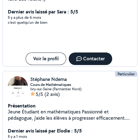
Dernier avis laissé par Sara : 5/5
Il y a plus de 6 mois
c'est quelqu'un de bien
Voir le profil
Contacter
Particulier
Stéphane Ndema
Cours de Mathématiques
Ivry-sur-Seine (Parmentier Nord)
5/5
(2 avis)
Présentation
Jeune Étudiant en mathématiques Passionné et
pédagogue, j'aide les élèves à progresser efficacement.
Mes cours personnalisés renforcent les bases, la confiance
et la réussite aux examens. Avec patience et méthode,
Dernier avis laissé par Elodie : 5/5
j'assure des progrès visibles et durables à domicile.
Il y a 1 mois