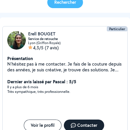
Rechercher
Particulier
Erell BOUGET
Service de retouche
Lyon (Griffon-Royale)
4,3/5
(7 avis)
Présentation
N'hésitez pas à me contacter. Je fais de la couture depuis
des années, je suis créative, je trouve des solutions. Je
suis équipée avec du bon matériel. On pourra voir
ensemble les meilleures solutions à votre problème. Les
Dernier avis laissé par Pascal : 5/5
prix varient selon votre problème. Les prix varient selon la
Il y a plus de 6 mois
Très sympathique, très professionnelle.
prestation.
Voir le profil
Contacter