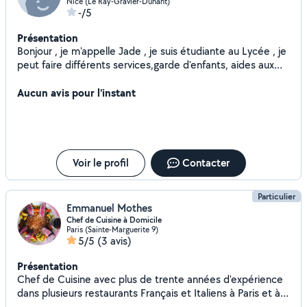
Nice (Le Ray-Gravier-Dunant)
-/5
Présentation
Bonjour , je m'appelle Jade , je suis étudiante au Lycée , je
peut faire différents services,garde d'enfants, aides aux
devoirs , garde de chiens ,cours d'art (demander moi pour
plus d'infos :) )
Aucun avis pour l'instant
Voir le profil
Contacter
Particulier
Emmanuel Mothes
Chef de Cuisine à Domicile
Paris (Sainte-Marguerite 9)
5/5
(3 avis)
Présentation
Chef de Cuisine avec plus de trente années d'expérience
dans plusieurs restaurants Français et Italiens à Paris et à
Londres, j'ai décidé de vous faire partager ma passion à