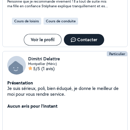
Personne que je recommande vivement ! Il a tout de suite mis
ma fille en confiance Stéphane explique tranquillement et est
à l’écoute . Stéphane est calme et très sérieux Très belle
prestation ! Merci à Stéphane .
Cours de loisirs
Cours de conduite
Voir le profil
Contacter
Particulier
Dimitri Delattre
Montpellier (Méric)
5/5
(1 avis)
Présentation
Je suis sérieux, poli, bien éduqué, je donne le meilleur de
moi pour vous rendre service.
Aucun avis pour l'instant