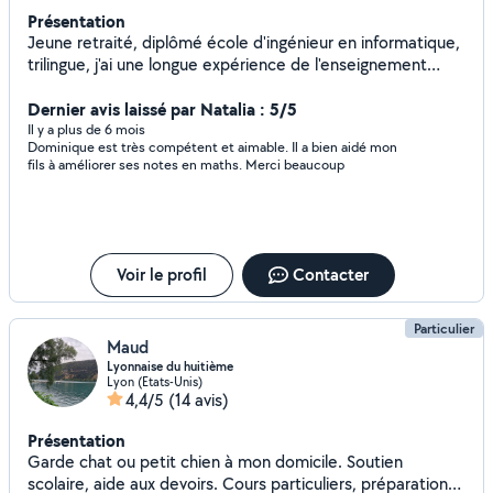
Présentation
Jeune retraité, diplômé école d'ingénieur en informatique,
trilingue, j'ai une longue expérience de l'enseignement
dans un cadre associatif professionnel ou privé.
J'accompagne aussi bien des jeunes en
Dernier avis laissé par Natalia : 5/5
primaire/collégiens/lycéens (y compris bénéficiant d'un
Il y a plus de 6 mois
Dominique est très compétent et aimable. Il a bien aidé mon
AESH) pour de l'aide aux devoirs et la préparation des
fils à améliorer ses notes en maths. Merci beaucoup
examens (français, maths, physique, anglais, espagnol), et
des adultes (français, anglais, espagnol). J'accompagne
aussi des adultes ayant des difficultés à utiliser les outils
numériques (PC/MAC/Tel Portable ...). Expérience,
dynamisme, bienveillance et adaptation aux besoins
Voir le profil
Contacter
spécifiques de chacun : n'hésitez pas me contacter pour
comprendre ce dont vous avez précisément besoin A
bientôt :))
Particulier
Maud
Lyonnaise du huitième
Lyon (Etats-Unis)
4,4/5
(14 avis)
Présentation
Garde chat ou petit chien à mon domicile. Soutien
scolaire, aide aux devoirs. Cours particuliers, préparation