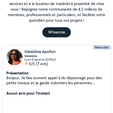
services et à la location de matériel à proximité de chez
vous ! Rejoignez notre communauté de 4,5 millions de
membres, professionnels et particuliers, et facilitez votre
quotidien pour tous vos projets !
M'inscrire
Particulier
Géraldine Apollon
Géraldine
Lyon (Capucins-Griffon)
5/5
(7 avis)
Présentation
Bonjour, Je fais souvent appel à du dépannage pour des
petits travaux et je garde volontiers les personnes
gentilles et efficaces pour des plus gros chantiers. Du
coup, mes prestataires finissent par devenir mes amis.
Aucun avis pour l'instant