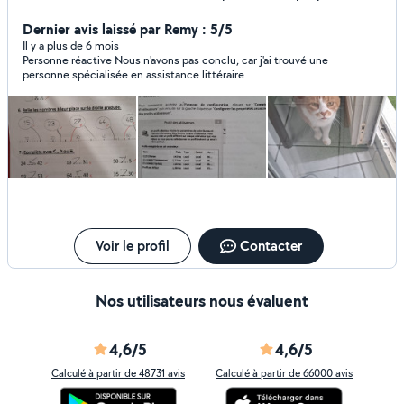
examens tertiaire d'entreprise. Cours de bureautique.
Traitement de textes, tableur, présentation assistée par
Dernier avis laissé par Remy : 5/5
ordinateur, internet. Secrétariat, correction d'écrits,
Il y a plus de 6 mois
Personne réactive Nous n'avons pas conclu, car j'ai trouvé une
notamment thèses, rapports... Baby sitting ou garde
personne spécialisée en assistance littéraire
d'enfants avec ateliers conte, création, comptine selon
âge.
Voir le profil
Contacter
Nos utilisateurs nous évaluent
4,6/5
4,6/5
Calculé à partir de 48731 avis
Calculé à partir de 66000 avis