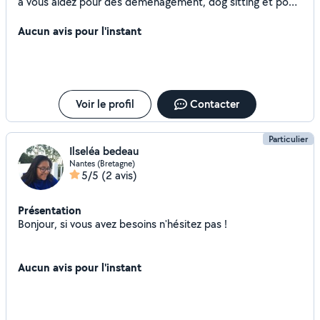
à vous aidez pour des déménagement, dog sitting et pour
des cours particuliers d'anglais. Je sais m'adapter à vos
attentes et me montre serviable.
Aucun avis pour l'instant
Voir le profil
Contacter
Particulier
Ilseléa bedeau
Nantes (Bretagne)
5/5
(2 avis)
Présentation
Bonjour, si vous avez besoins n'hésitez pas !
Aucun avis pour l'instant