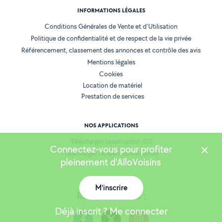
INFORMATIONS LÉGALES
Conditions Générales de Vente et d'Utilisation
Politique de confidentialité et de respect de la vie privée
Référencement, classement des annonces et contrôle des avis
Mentions légales
Cookies
Location de matériel
Prestation de services
NOS APPLICATIONS
Télécharger l’application iOS
Connectez-vous pour profiter
Télécharger l’application Android
pleinement d'AlloVoisins
M'inscrire
Retrouvez-nous :
Déjà inscrit ? Me connecter