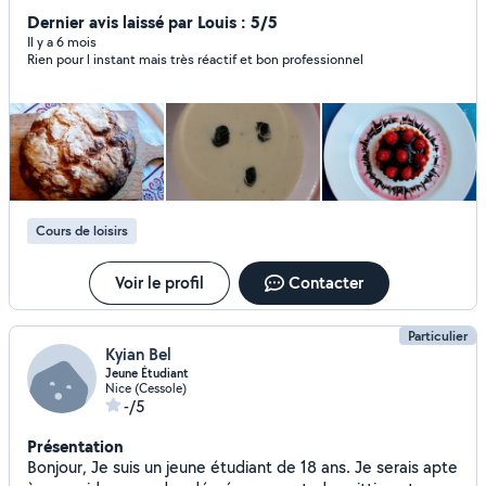
votre domicile en Île de France en vous proposant des
Dernier avis laissé par Louis : 5/5
cours de cuisine à domicile ou dans mon atelier.
Il y a 6 mois
Rien pour l instant mais très réactif et bon professionnel
Cours de loisirs
Voir le profil
Contacter
Particulier
Kyian Bel
Jeune Étudiant
Nice (Cessole)
-/5
Présentation
Bonjour, Je suis un jeune étudiant de 18 ans. Je serais apte