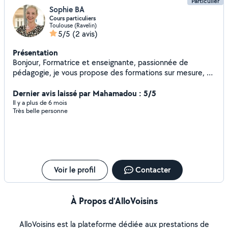
Particulier
Sophie BA
Cours particuliers
Toulouse (Ravelin)
5/5
(2 avis)
Présentation
Bonjour, Formatrice et enseignante, passionnée de
pédagogie, je vous propose des formations sur mesure, un
accompagnement individualisé, adapté à votre besoin et à
vos modes d'apprentissage. - Formations en langues :
Dernier avis laissé par Mahamadou : 5/5
français anglais italien, pour tous niveaux et tous publics -
Il y a plus de 6 mois
Très belle personne
Soutien scolaire - Préparation aux examens : DNB,
baccalauréat - Préparation au concours d'entrée à
Sciences Politiques Toulouse et périphérie Tarifs attractifs,
Au plaisir de travailler avec vous! Bien cordialement,
Sophie
Voir le profil
Contacter
À Propos d’AlloVoisins
AlloVoisins est la plateforme dédiée aux prestations de