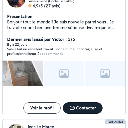
Ivry-sur-Seine (Hoche Le Galleu)
4,9/5
(27 avis)
Présentation
Bonjour tout le monde!! Je suis nouvelle parmi vous . Je
travaille super bien une femme sérieuse dynamique et
respectueuse , pour tout ménage grand au petit ménage
au garde enfant préparer à manger merci de me
Dernier avis laissé par Victor : 5/5
contacter...
Il y a 22 jours
Sabi a fait un excellent travail. Bonne humeur contagieuse et
professionnalisme. Je recommande.
Voir le profil
Contacter
Particulier
Ines Le Marec