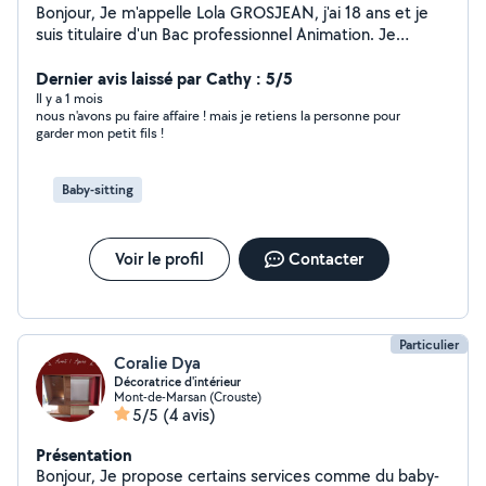
Bonjour, Je m'appelle Lola GROSJEAN, j'ai 18 ans et je
suis titulaire d'un Bac professionnel Animation. Je
poursuis actuellement mes études en BTS SP3S
(Services et Prestations des Secteurs Sanitaire et
Dernier avis laissé par Cathy : 5/5
Social), ce qui me permet de développer mes
Il y a 1 mois
nous n'avons pu faire affaire ! mais je retiens la personne pour
compétences dans l'accompagnement et l'aide aux
garder mon petit fils !
personnes. Sérieuse, sociable et à l'écoute, j'ai
l'habitude de venir en aide aux familles, notamment
pour de la garde d'enfants ou de l'aide à domicile. J'aime
Baby-sitting
le contact humain et rendre service fait vraiment partie
de mes valeurs. Je suis également disponible pour
d'autres types de services selon vos besoins. N'hésitez
Voir le profil
Contacter
pas à me contacter pour plus d'informations !
Particulier
Coralie Dya
Décoratrice d'intérieur
Mont-de-Marsan (Crouste)
5/5
(4 avis)
Présentation
Bonjour, Je propose certains services comme du baby-