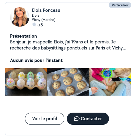
Particulier
Elois Ponceau
Elois
Vichy (Marche)
-/5
Présentation
Bonjour, je m'appelle Elois, j'ai 19ans et le permis. Je
recherche des babysittings ponctuels sur Paris et Vichy.
Actuellement en prépa au lycée Saint-Michel de Picpus
à Paris, j'ai acquis plusieurs années d'expérience dans la
Aucun avis pour l'instant
garde d'enfants, en journée comme en soirée. Je faisais
également du soutien scolaire 4fois/semaine en
terminale. Dynamique, créative et responsable, j'aime
veiller au bien-être des enfants et leur proposer des
activités ludiques et éducatives. N'hésitez pas à me
contacter !
Voir le profil
Contacter