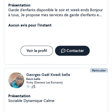
Présentation
Garde d'enfants disponible le soir et week-ends Bonjour
à tous, Je propose mes services de garde d'enfants en
soirée, à partir de 19h30, ainsi que les week-ends. Avec
plusieurs années d'expérience, je suis à l'aise avec les
Aucun avis pour l'instant
enfants de tous âges. Patiente et attentionnée, je veille
toujours à assurer leur sécurité et à les divertir avec des
activités adaptées. Si vous avez besoin d'une personne
de confiance pour garder vos enfants pendant vos
sorties ou obligations, n'hésitez pas à me contacter
Voir le profil
Contacter
pour plus d'informations. À bientôt ! Eloïse
Particulier
Georges Gaël Kwedi belle
Kevin belle
Vichy (Deniere Les Romains)
-/5
Présentation
Sociable Dynamique Calme