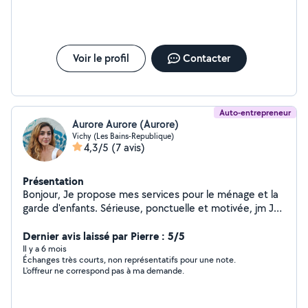
sérieuse et échange très appréciable ! je reviendrais très vite
vers vous !
Voir le profil
Contacter
Auto-entrepreneur
Aurore Aurore (Aurore)
Vichy (Les Bains-Republique)
4,3/5
(7 avis)
Présentation
Bonjour, Je propose mes services pour le ménage et la
garde d'enfants. Sérieuse, ponctuelle et motivée, jm Je
m'adapte à vos besoins pour vous faciliter le quotidien.
N'hésitez pas à me contacter ! Aurore Statut dauto
Dernier avis laissé par Pierre : 5/5
entrepreneur
Il y a 6 mois
Échanges très courts, non représentatifs pour une note.
L'offreur ne correspond pas à ma demande.