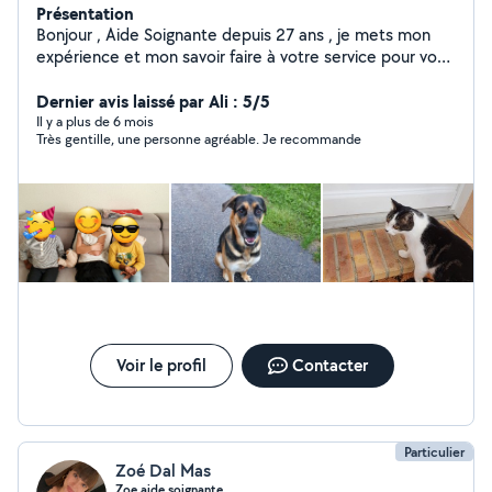
Présentation
Bonjour , Aide Soignante depuis 27 ans , je mets mon
expérience et mon savoir faire à votre service pour vos
besoins du quotidien ( enfants , adultes , seniors ,
personnes handicapées). Pour vos soins de nursing ,
Dernier avis laissé par Ali : 5/5
aide aux repas , aide à la marche , entretien ,
Il y a plus de 6 mois
Très gentille, une personne agréable. Je recommande
promenade , accompagnement aux rdv , courses ,
garde de nuit etc pour permettre votre maintien à
domicile dans les meilleurs conditions et avec la prise en
charge là mieux adaptée. Pour des visites pendant une
hospitalisation , du babysitting....( j'ai élevé mes enfants
seule) Payement en Cesu.
Voir le profil
Contacter
Particulier
Zoé Dal Mas
Zoe aide soignante