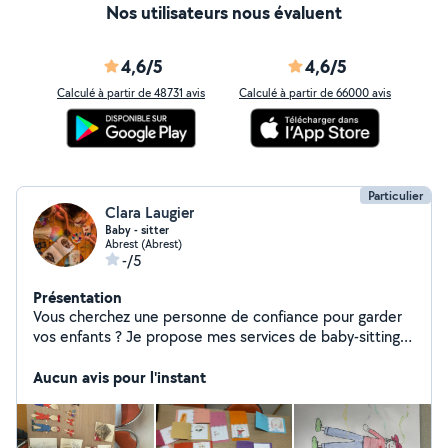
Nos utilisateurs nous évaluent
4,6/5
4,6/5
Calculé à partir de 48731 avis
Calculé à partir de 66000 avis
Particulier
Clara Laugier
Baby - sitter
Abrest (Abrest)
-/5
Présentation
Vous cherchez une personne de confiance pour garder
vos enfants ? Je propose mes services de baby-sitting :
Week-ends Vacances scolaires En journée et/ou en
soirée Aux alentours de Vichy Titulaire du Permis B
Aucun avis pour l'instant
Etudiante en école de design, je suis sérieuse,
attentionnée et j'aime m'occuper des enfants (jeux,
aide aux devoirs, repas, coucher). Expériences : Titulaire