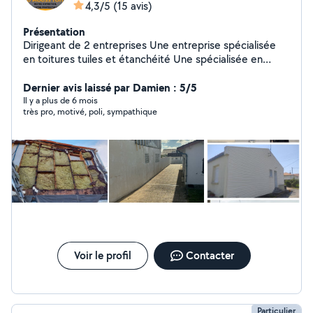
4,3/5
(15 avis)
Présentation
Dirigeant de 2 entreprises Une entreprise spécialisée
en toitures tuiles et étanchéité Une spécialisée en
intervention rapide et nettoyage ! Vous pouvez compter
sur nous pour vos travaux ! Nous travaillons avec des
Dernier avis laissé par Damien : 5/5
fournisseurs professionnels et Ford fiches technique de
Il y a plus de 6 mois
très pro, motivé, poli, sympathique
chaque produits sont disponibles. À bientôt pour vos
travaux
Voir le profil
Contacter
Particulier