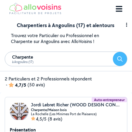
Charpentiers à Angoulins (17) et alentours
Trouvez votre Particulier ou Professionnel en
Charpente sur Angoulins avec AlloVoisins !
Charpente
Reche
à Angoulins (17)
2 Particuliers et 2 Professionnels répondent
-
4,7/5
(50 avis)
Auto-entrepreneur
Jordi Lebret Richer (WOOD DESIGN CONCEPT)
Charpente/Maison bois
La Rochelle (Les Minimes Port de Plaisance)
4,5/5
(8 avis)
Présentation