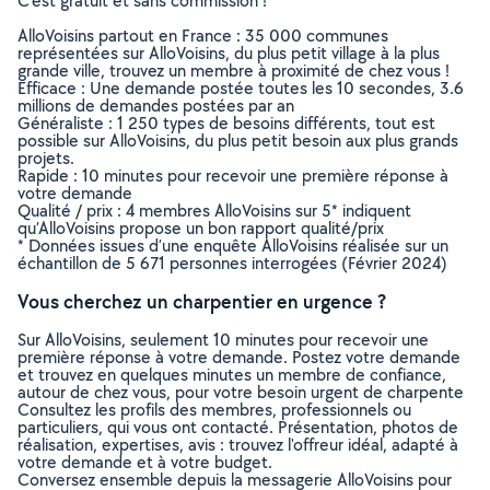
C’est gratuit et sans commission !
AlloVoisins partout en France : 35 000 communes
représentées sur AlloVoisins, du plus petit village à la plus
grande ville, trouvez un membre à proximité de chez vous !
Efficace : Une demande postée toutes les 10 secondes, 3.6
millions de demandes postées par an
Généraliste : 1 250 types de besoins différents, tout est
possible sur AlloVoisins, du plus petit besoin aux plus grands
projets.
Rapide : 10 minutes pour recevoir une première réponse à
votre demande
Qualité / prix : 4 membres AlloVoisins sur 5* indiquent
qu’AlloVoisins propose un bon rapport qualité/prix
* Données issues d’une enquête AlloVoisins réalisée sur un
échantillon de 5 671 personnes interrogées (Février 2024)
Vous cherchez un charpentier en urgence ?
Sur AlloVoisins, seulement 10 minutes pour recevoir une
première réponse à votre demande. Postez votre demande
et trouvez en quelques minutes un membre de confiance,
autour de chez vous, pour votre besoin urgent de charpente
Consultez les profils des membres, professionnels ou
particuliers, qui vous ont contacté. Présentation, photos de
réalisation, expertises, avis : trouvez l'offreur idéal, adapté à
votre demande et à votre budget.
Conversez ensemble depuis la messagerie AlloVoisins pour