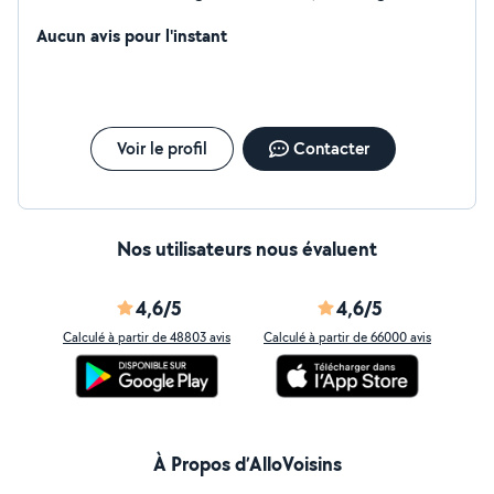
démontage de meubles e en tous genres, lavage de
toiture à haute pression, et tout autres travaux.
Aucun avis pour l'instant
N'hésitez pas à me contacter pour plus de détai.
Voir le profil
Contacter
Nos utilisateurs nous évaluent
4,6/5
4,6/5
Calculé à partir de 48803 avis
Calculé à partir de 66000 avis
À Propos d’AlloVoisins