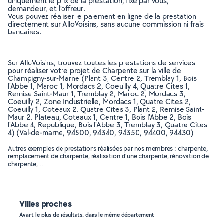
uniquement le prix de la prestation, fixé par vous,
demandeur, et l’offreur.
Vous pouvez réaliser le paiement en ligne de la prestation
directement sur AlloVoisins, sans aucune commission ni frais
bancaires.
Sur AlloVoisins, trouvez toutes les prestations de services
pour réaliser votre projet de Charpente sur la ville de
Champigny-sur-Marne (Plant 3, Centre 2, Tremblay 1, Bois
l'Abbe 1, Maroc 1, Mordacs 2, Coeuilly 4, Quatre Cites 1,
Remise Saint-Maur 1, Tremblay 2, Maroc 2, Mordacs 3,
Coeuilly 2, Zone Industrielle, Mordacs 1, Quatre Cites 2,
Coeuilly 1, Coteaux 2, Quatre Cites 3, Plant 2, Remise Saint-
Maur 2, Plateau, Coteaux 1, Centre 1, Bois l'Abbe 2, Bois
l'Abbe 4, Republique, Bois l'Abbe 3, Tremblay 3, Quatre Cites
4) (Val-de-marne, 94500, 94340, 94350, 94400, 94430)
Autres exemples de prestations réalisées par nos membres : charpente,
remplacement de charpente, réalisation d'une charpente, rénovation de
charpente, ..
Villes proches
Ayant le plus de résultats, dans le même département