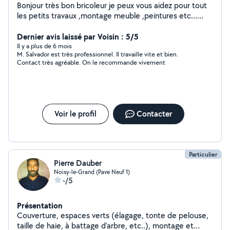
Bonjour très bon bricoleur je peux vous aidez pour tout
les petits travaux ,montage meuble ,peintures etc...
N'hésitez pas à me contacté pour plus d'infos Merci à
bientôt
Dernier avis laissé par Voisin : 5/5
Il y a plus de 6 mois
M. Salvador est très professionnel. Il travaille vite et bien.
Contact très agréable. On le recommande vivement
Voir le profil
Contacter
Particulier
Pierre Dauber
Noisy-le-Grand (Pave Neuf 1)
-/5
Présentation
Couverture, espaces verts (élagage, tonte de pelouse,
taille de haie, à battage d'arbre, etc..), montage et