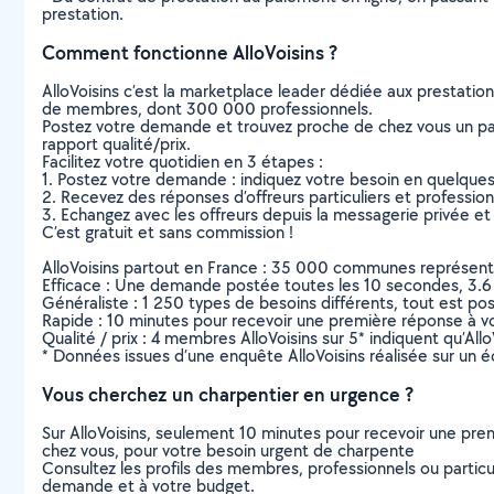
prestation.
Comment fonctionne AlloVoisins ?
AlloVoisins c’est la marketplace leader dédiée aux prestatio
de membres, dont 300 000 professionnels.
Postez votre demande et trouvez proche de chez vous un parti
rapport qualité/prix.
Facilitez votre quotidien en 3 étapes :
1. Postez votre demande : indiquez votre besoin en quelque
2. Recevez des réponses d’offreurs particuliers et professio
3. Echangez avec les offreurs depuis la messagerie privée et 
C’est gratuit et sans commission !
AlloVoisins partout en France : 35 000 communes représentées 
Efficace : Une demande postée toutes les 10 secondes, 3.6
Généraliste : 1 250 types de besoins différents, tout est poss
Rapide : 10 minutes pour recevoir une première réponse à 
Qualité / prix : 4 membres AlloVoisins sur 5* indiquent qu’All
* Données issues d’une enquête AlloVoisins réalisée sur un é
Vous cherchez un charpentier en urgence ?
Sur AlloVoisins, seulement 10 minutes pour recevoir une p
chez vous, pour votre besoin urgent de charpente
Consultez les profils des membres, professionnels ou particuli
demande et à votre budget.