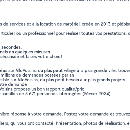
ns de services et à la location de matériel, créée en 2013 et plébi
culier ou un professionnel pour réaliser toutes vos prestations, d
s secondes.
nnels en quelques minutes.
sécurisée et faites votre choix !
sur AlloVoisins, du plus petit village à la plus grande ville, tro
 millions de demandes postées par an
ible sur AlloVoisins, du plus petit besoin aux plus grands projets.
votre demande
oVoisins propose un bon rapport qualité/prix
chantillon de 5 671 personnes interrogées (Février 2024)
remière réponse à votre demande. Postez votre demande et trouve
ers, qui vous ont contacté. Présentation, photos de réalisation, exp