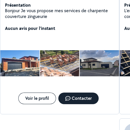
Présentation
Pr
Bonjour Je vous propose mes services de charpente
L'
couverture zingueurie
com
to
Aucun avis pour l'instant
de
Au
de
Voir le profil
Contacter