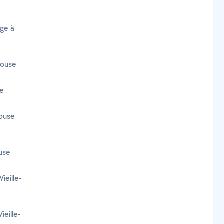
age à
louse
se
louse
use
ieille-
eille-