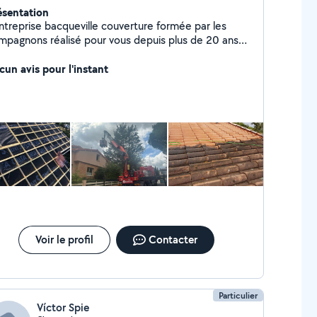
ésentation
entreprise bacqueville couverture formée par les
pagnons réalisé pour vous depuis plus de 20 ans
us vos travaux de couverture rénovation ou neuf
moussage faitages gouttière alu ou zinc traitement
cun avis pour l'instant
 charpente devis gratuit déplacement immédiat
Voir le profil
Contacter
Particulier
Víctor Spie