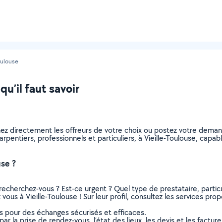
oulouse
qu’il faut savoir
nez directement les offreurs de votre choix ou postez votre dema
charpentiers, professionnels et particuliers, à Vieille-Toulouse, ca
use ?
recherchez-vous ? Est-ce urgent ? Quel type de prestataire, particu
vous à Vieille-Toulouse ! Sur leur profil, consultez les services prop
ns pour des échanges sécurisés et efficaces.
r la prise de rendez-vous, l’état des lieux, les devis et les facture