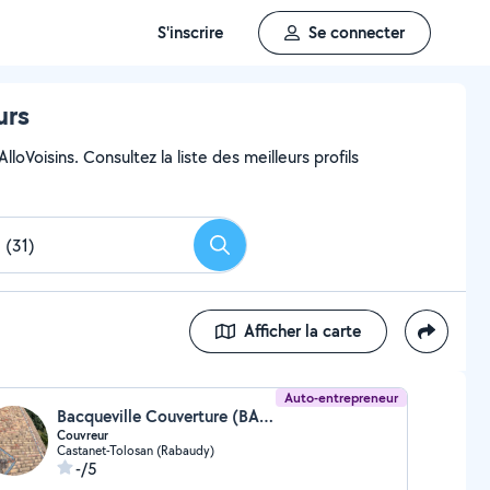
S'inscrire
Se connecter
urs
loVoisins. Consultez la liste des meilleurs profils
Rechercher
Afficher la carte
Auto-entrepreneur
Bacqueville Couverture (BACQUEVILLE MEMPHIS)
Couvreur
Castanet-Tolosan (Rabaudy)
-/5