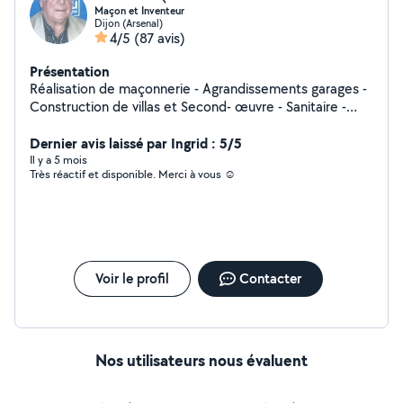
Maçon et Inventeur
Dijon (Arsenal)
4/5
(87 avis)
Présentation
Réalisation de maçonnerie - Agrandissements garages -
Construction de villas et Second- œuvre - Sanitaire -
Chauffage - Photo voltaïque - Électricité - Placo -
Peinture - Soudure et Barrières balcon. Réalisation d'aire
Dernier avis laissé par Ingrid : 5/5
de pétanque. Travaux tout corps d'état. Jardinage et
Il y a 5 mois
Très réactif et disponible. Merci à vous ☺️
aménagement d'allées.
Voir le profil
Contacter
Nos utilisateurs nous évaluent