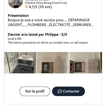
Chenôve (Vieux Bourg-Grand Crus)
4,7/5
(59 avis)
Présentation
Bonjour je suis a votre service pour, ,, DÉPANNAGE
URGENT,, ,, PLOMBERIE ,,ÉLECTRICITÉ ,,SERRURIER
,,MENUISIER ,,PLAQUE DE PLÂTRE ,,PAPIER PEINT
,,POSE DE PARQUET ,,MONTAGE DES MEUBLES EN KIT
Dernier avis laissé par Philippe : 5/5
,,POSE DE CUISINE ,,CARRELAGE ,,MAÇONNERIE
lundi à 18h
Très bonne prestation et tâche accomplie avec un œil expert.
,,POSE VELUX ,,POSE PORTE ET FENÊTRE INTÉRIEUR
EXTÉRIEUR ,,DÉPANNAGE EN TOUT PROBLÈME
,,DÉMOLITION / Enlèvement gravats ,,TOUT CORPS DE
MÉTIER Tout les jours 7j/7 jours férié également
Horaires : 08:00 - 22:00 Au plaisir je vous rendrai
service
Voir le profil
Contacter