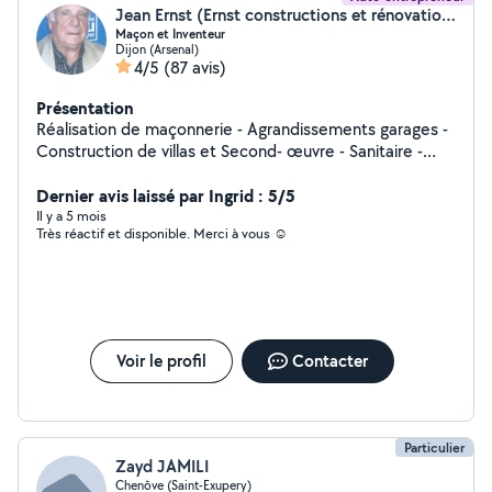
Jean Ernst (Ernst constructions et rénovation)
Maçon et Inventeur
Dijon (Arsenal)
4/5
(87 avis)
Présentation
Réalisation de maçonnerie - Agrandissements garages -
Construction de villas et Second- œuvre - Sanitaire -
Chauffage - Photo voltaïque - Électricité - Placo -
Peinture - Soudure et Barrières balcon. Réalisation d'aire
Dernier avis laissé par Ingrid : 5/5
de pétanque. Travaux tout corps d'état. Jardinage et
Il y a 5 mois
Très réactif et disponible. Merci à vous ☺️
aménagement d'allées.
Voir le profil
Contacter
Particulier
Zayd JAMILI
Chenôve (Saint-Exupery)