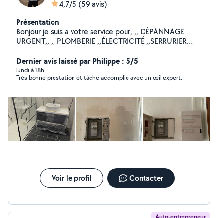
4,7/5
(59 avis)
Présentation
Bonjour je suis a votre service pour, ,, DÉPANNAGE
URGENT,, ,, PLOMBERIE ,,ÉLECTRICITÉ ,,SERRURIER
,,MENUISIER ,,PLAQUE DE PLÂTRE ,,PAPIER PEINT
,,POSE DE PARQUET ,,MONTAGE DES MEUBLES EN KIT
Dernier avis laissé par Philippe : 5/5
,,POSE DE CUISINE ,,CARRELAGE ,,MAÇONNERIE
lundi à 18h
Très bonne prestation et tâche accomplie avec un œil expert.
,,POSE VELUX ,,POSE PORTE ET FENÊTRE INTÉRIEUR
EXTÉRIEUR ,,DÉPANNAGE EN TOUT PROBLÈME
,,DÉMOLITION / Enlèvement gravats ,,TOUT CORPS DE
MÉTIER Tout les jours 7j/7 jours férié également
Horaires : 08:00 - 22:00 Au plaisir je vous rendrai
service
Voir le profil
Contacter
Auto-entrepreneur