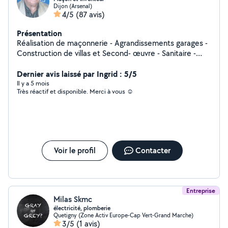
Dijon (Arsenal)
4/5
(87 avis)
Présentation
Réalisation de maçonnerie - Agrandissements garages -
Construction de villas et Second- œuvre - Sanitaire -
Chauffage - Photo voltaïque - Électricité - Placo -
Peinture - Soudure et Barrières balcon. Réalisation d'aire
Dernier avis laissé par Ingrid : 5/5
de pétanque. Travaux tout corps d'état. Jardinage et
Il y a 5 mois
Très réactif et disponible. Merci à vous ☺️
aménagement d'allées.
Voir le profil
Contacter
Entreprise
Milas Skmc
électricité, plomberie
Quetigny (Zone Activ Europe-Cap Vert-Grand Marche)
3/5
(1 avis)