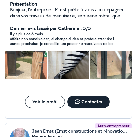
Présentation
Bonjour, l'entreprise LM est prête à vous accompagner
dans vos travaux de menuiserie, serrurerie métallique et
tuyauterie, plomberie basée à Noiron-sous-Gevrey. Du
Garde-corps aux portes, portails et véranda ainsi que
Dernier avis laissé par Catherine : 5/5
les inserts de cheminée, je serai à l'écoute de votre
Il y a plus de 6 mois
affaire non conclue car j ai change d idee et prefere attendre l
projet. Je réalise également des installations en
annee prochaine. je conseille Leo personne reactive et de bons
tuyauterie d'adoucisseur, de filtre et je propose la
conseils
maintenance des installations. En plomberie je
m'occuperaient des raccordements sanitaires(baignoire
évier toilette) en cuivre ou multicouche. Les devis sont
gratuits.
Voir le profil
Contacter
Auto-entrepreneur
Jean Ernst (Ernst constructions et rénovation)
Maçon et Inventeur