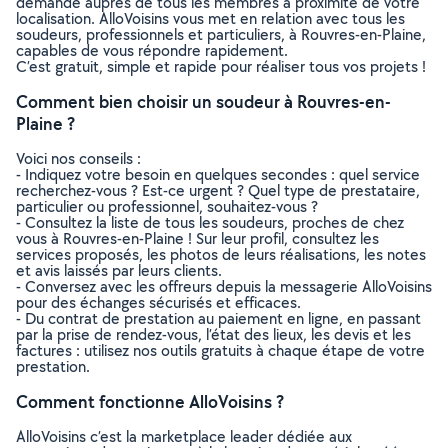
demande auprès de tous les membres à proximité de votre
localisation. AlloVoisins vous met en relation avec tous les
soudeurs, professionnels et particuliers, à Rouvres-en-Plaine,
capables de vous répondre rapidement.
C’est gratuit, simple et rapide pour réaliser tous vos projets !
Comment bien choisir un soudeur à Rouvres-en-
Plaine ?
Voici nos conseils :
- Indiquez votre besoin en quelques secondes : quel service
recherchez-vous ? Est-ce urgent ? Quel type de prestataire,
particulier ou professionnel, souhaitez-vous ?
- Consultez la liste de tous les soudeurs, proches de chez
vous à Rouvres-en-Plaine ! Sur leur profil, consultez les
services proposés, les photos de leurs réalisations, les notes
et avis laissés par leurs clients.
- Conversez avec les offreurs depuis la messagerie AlloVoisins
pour des échanges sécurisés et efficaces.
- Du contrat de prestation au paiement en ligne, en passant
par la prise de rendez-vous, l’état des lieux, les devis et les
factures : utilisez nos outils gratuits à chaque étape de votre
prestation.
Comment fonctionne AlloVoisins ?
AlloVoisins c’est la marketplace leader dédiée aux