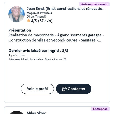
Auto-entrepreneur
Jean Ernst (Ernst constructions et rénovation)
Maçon et Inventeur
Dijon (Arsenal)
4/5
(87 avis)
Présentation
Réalisation de maçonnerie - Agrandissements garages -
Construction de villas et Second- œuvre - Sanitaire -
Chauffage - Photo voltaïque - Électricité - Placo -
Peinture - Soudure et Barrières balcon. Réalisation d'aire
Dernier avis laissé par Ingrid : 5/5
de pétanque. Travaux tout corps d'état. Jardinage et
Il y a 5 mois
Très réactif et disponible. Merci à vous ☺️
aménagement d'allées.
Voir le profil
Contacter
Entreprise
Milas Skmc