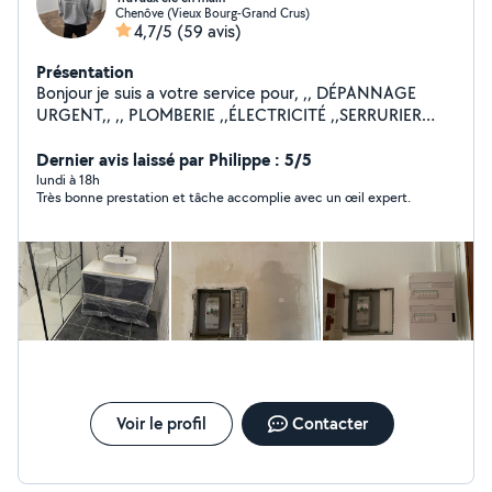
Chenôve (Vieux Bourg-Grand Crus)
4,7/5
(59 avis)
Présentation
Bonjour je suis a votre service pour, ,, DÉPANNAGE
URGENT,, ,, PLOMBERIE ,,ÉLECTRICITÉ ,,SERRURIER
,,MENUISIER ,,PLAQUE DE PLÂTRE ,,PAPIER PEINT
,,POSE DE PARQUET ,,MONTAGE DES MEUBLES EN KIT
Dernier avis laissé par Philippe : 5/5
,,POSE DE CUISINE ,,CARRELAGE ,,MAÇONNERIE
lundi à 18h
Très bonne prestation et tâche accomplie avec un œil expert.
,,POSE VELUX ,,POSE PORTE ET FENÊTRE INTÉRIEUR
EXTÉRIEUR ,,DÉPANNAGE EN TOUT PROBLÈME
,,DÉMOLITION / Enlèvement gravats ,,TOUT CORPS DE
MÉTIER Tout les jours 7j/7 jours férié également
Horaires : 08:00 - 22:00 Au plaisir je vous rendrai
service
Voir le profil
Contacter