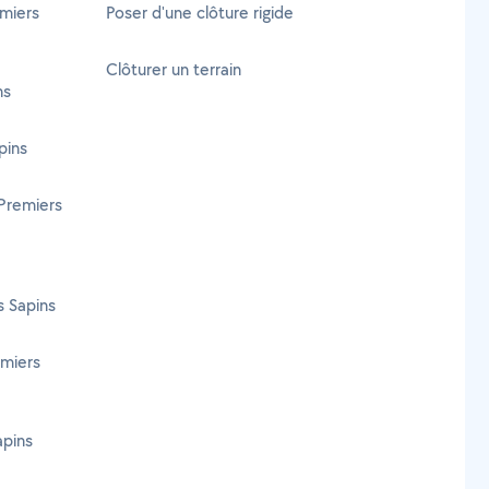
miers
Poser d'une clôture rigide
Clôturer un terrain
ns
pins
 Premiers
 Sapins
miers
apins