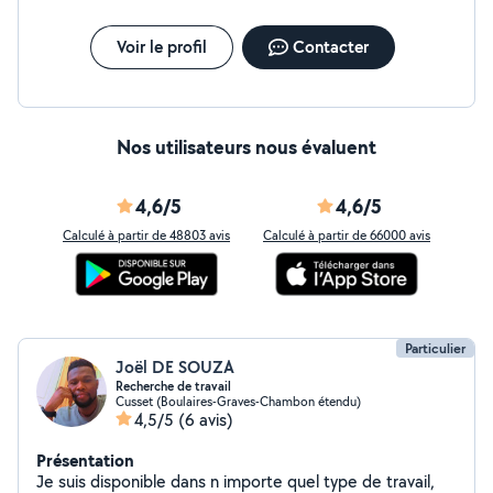
Toiture façade débarras suite décès et autres.
MAÇONNERIE Mur de soutènement,
escalier,clôture,dalle,terrasse, extension Nous
Voir le profil
Contacter
travaillons essentiellement avec des agent immobilier,
courtier. Allo voisin nous sert à compléter notre carnet
de commandes et nous faire connaître auprès du
marché des particuliers. Devis gratuit sur simple
Nos utilisateurs nous évaluent
demande
4,6/5
4,6/5
Calculé à partir de 48803 avis
Calculé à partir de 66000 avis
Particulier
Joël DE SOUZA
Recherche de travail
Cusset (Boulaires-Graves-Chambon étendu)
4,5/5
(6 avis)
Présentation
Je suis disponible dans n importe quel type de travail,