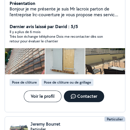
Présentation
Bonjour je me présente je suis Mr lacroix parton de
l'entreprise lrc-couverture je vous propose mes services
en couverture et entretien de votre maison
NETTOYAGE ; Hydrofuge ; PEINTURE toiture Façades
Dernier avis laissé par David : 5/5
muret dallage Dessou de toi HABILLAGES ; PLANCHES
Il y a plus de 6 mois
Très bon échange téléphone Dois me recontacter dès son
DE VIRE ; DESSOU DE TOI tole thermolaqué ; pvc
retour pour évaluer le chantier
SCELLEMENT DE FAÎTAGE REMANIEMENT DE TUILES
TOITURE COMPLÈTE Tuiles ; bac acier ZINC
Remplacement de chéneau ZINC ; PLASTIQUE
j'effectue travaux avec camion nacelle.
Pose de clôture
Pose de clôture ou de grillage
Voir le profil
Contacter
Particulier
Jeremy Bourret
Particulier