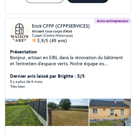
Auto-entrepreneur
Erick CFPP (CFPPSERVICES)
Artisant tous corps d'état
Cusset (Centre Historique)
3,9/5
(49 avis)
Présentation
Bonjour, artisan en EIRL dans la rénovation du bâtiment
et l'entretien d'espace verts. Notre équipe es
disponible pour chacun de vos travaux. Assurance
Décennale et RC Pro PEINTURE Application de
Dernier avis laissé par Brigitte : 5/5
revêtement/placo/carrelage/papier peint CARRELAGE
Il y a plus de 6 mois
Très bien
Carrelage,faïence,pose de parquet et sol pvc
PLOMBERIE Dépannage création rénovation
MEUNUISERIE réparation vitres/pose de porte et
fenêtre,installation de cuisine
ISOLATION/Aménagement Combles,cave,intérieur
extérieur cloison ENTRETIEN D'ESPACE VERTS
Tonte/débroussaillage/taille de haies. Forfait entretient
terrain à l'année à partir de 80euros/mois. NETOYAGE