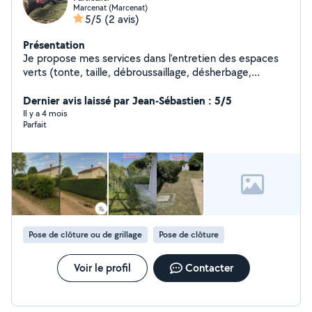
Marcenat (Marcenat)
5/5
(2 avis)
Présentation
Je propose mes services dans l'entretien des espaces
verts (tonte, taille, débroussaillage, désherbage,
évacuation de déchets verts) ainsi qu'en maçonnerie
(petits travaux, montage de murets, dalle béton,
Dernier avis laissé par Jean-Sébastien : 5/5
réparation, etc.). Sérieux, réactif et équipé, je travaille
Il y a 4 mois
Parfait
avec soin et efficacité. Je peux intervenir
ponctuellement ou sur des chantiers plus importants.
N'hésitez pas à me contacter pour discuter de vos
besoins ou obtenir un devis.
Pose de clôture ou de grillage
Pose de clôture
Voir le profil
Contacter