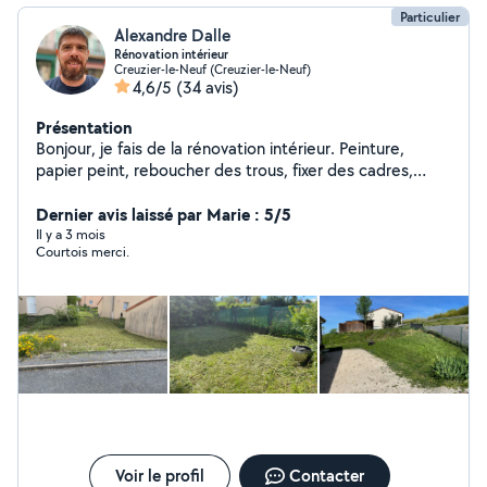
Particulier
Alexandre Dalle
Rénovation intérieur
Creuzier-le-Neuf (Creuzier-le-Neuf)
4,6/5
(34 avis)
Présentation
Bonjour, je fais de la rénovation intérieur. Peinture,
papier peint, reboucher des trous, fixer des cadres,
miroirs, tableaux, ragréage, montage de meubles (j'ai
bosser 10ans étant monteur de meubles à Conforama)
Dernier avis laissé par Marie : 5/5
livraisons en tout genre et de la tonte de pelouse. Pour
Il y a 3 mois
Courtois merci.
des raisons problématiques avec les critères du site,
merci de mettre votre numéro de téléphone à la suite
de votre message. Merci
Voir le profil
Contacter