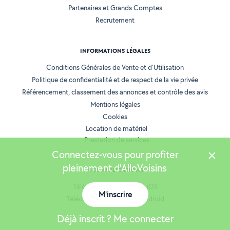
Partenaires et Grands Comptes
Recrutement
INFORMATIONS LÉGALES
Conditions Générales de Vente et d'Utilisation
Politique de confidentialité et de respect de la vie privée
Référencement, classement des annonces et contrôle des avis
Mentions légales
Cookies
Location de matériel
Prestation de services
Connectez-vous pour profiter
pleinement d'AlloVoisins
NOS APPLICATIONS
Télécharger l’application iOS
M'inscrire
Télécharger l’application Android
Déjà inscrit ? Me connecter