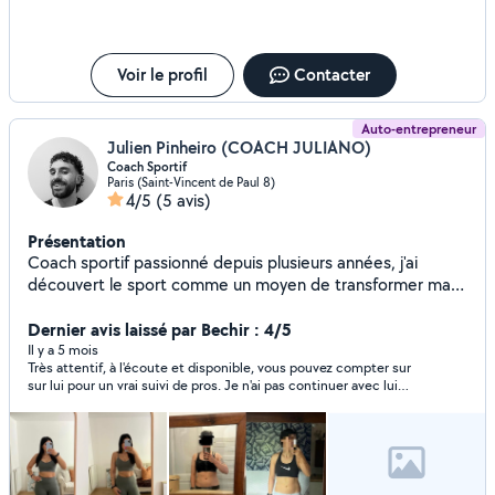
Voir le profil
Contacter
Auto-entrepreneur
Julien Pinheiro (COACH JULIANO)
Coach Sportif
Paris (Saint-Vincent de Paul 8)
4/5
(5 avis)
Présentation
Coach sportif passionné depuis plusieurs années, j'ai
découvert le sport comme un moyen de transformer ma
vie, à la fois physiquement et mentalement. Ce qui m'a
poussé à devenir coach, c'est cette envie de transmettre
Dernier avis laissé par Bechir : 4/5
cette énergie positive et d'aider chacun à atteindre ses
Il y a 5 mois
Très attentif, à l'écoute et disponible, vous pouvez compter sur
objectifs, quels qu'ils soient. Je ne suis pas un doctorant,
sur lui pour un vrai suivi de pros. Je n'ai pas continuer avec lui
mais un passionné qui connaît les défis et la satisfaction
pour des raisons personnels .
de progresser étape par étape. Mon approche est basée
sur l'écoute, la motivation et l'adaptation à vos besoins
réels, pour des résultats concrets et durables, sans
fausses promesses. Ensemble, on dépasse les limites.