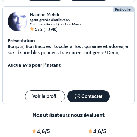
Particulier
Hacene Mehdi
agent grande distribution
Marcq-en-Barœul (Pont de Marcq)
5/5
(1 avis)
Présentation
Bonjour, Bon Bricoleur touche à Tout qui aime et adores,je
suis disponibles pour vos travaux en tout genre! Deco,
peinture, rénovation, jardin, terrasse etc... consciencieux
et efficace, j'aime le travail bien fait! Je suis à votre
Aucun avis pour l'instant
disposition!"
Voir le profil
Contacter
Nos utilisateurs nous évaluent
4,6/5
4,6/5