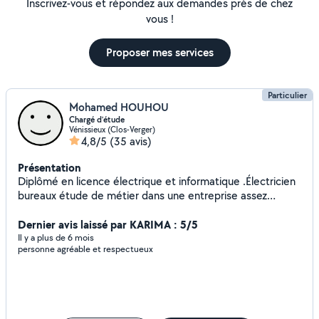
Inscrivez-vous et répondez aux demandes près de chez
vous !
Proposer mes services
Particulier
Mohamed HOUHOU
Chargé d’étude
Vénissieux (Clos-Verger)
4,8/5
(35 avis)
Présentation
Diplômé en licence électrique et informatique .Électricien
bureaux étude de métier dans une entreprise assez
connue dans le domaine.Très bon bricoleur, sérieux et
soigné.
Dernier avis laissé par KARIMA : 5/5
Il y a plus de 6 mois
personne agréable et respectueux