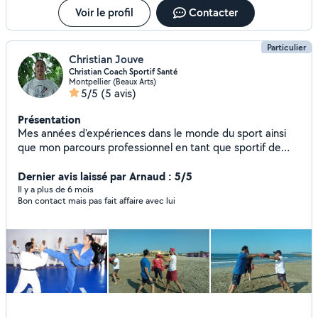
Voir le profil
Contacter
Particulier
Christian Jouve
Christian Coach Sportif Santé
Montpellier (Beaux Arts)
5/5
(5 avis)
Présentation
Mes années d'expériences dans le monde du sport ainsi
que mon parcours professionnel en tant que sportif de
haut niveau, durant lesquels j'ai acquis les connaissances
du corps humain, de l'anatomie et de la psychologie, me
Dernier avis laissé par Arnaud : 5/5
permettent aujourd'hui d'adapter mon programme en
Il y a plus de 6 mois
Bon contact mais pas fait affaire avec lui
fonction de vos objectifs et vos besoins dans le respect
de votre intégrité physique et moral.