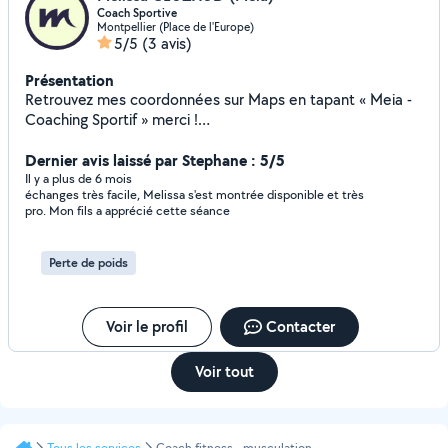
Coach Sportive
Montpellier (Place de l'Europe)
5/5
(3 avis)
Présentation
Retrouvez mes coordonnées sur Maps en tapant « Meia -
Coaching Sportif » merci !
https://maps.app.goo.gl/CAAvRw6amYJatrSMA?g_st=ipc
Coach sportive en auto entrepreneur et aide à domicile (4
Dernier avis laissé par Stephane : 5/5
ans d'expérience) Je propose des séances sport pour
Il y a plus de 6 mois
échanges très facile, Melissa s'est montrée disponible et très
différents types d'objectifs : renforcement, cardio, perte
pro. Mon fils a apprécié cette séance
de poids, mobilité Développement des qualités physiques
dans leurs ensemble. (force, vitesse, puissance,
explosivité) Je propose aussi des séances ludiques pour
Perte de poids
travailler sa coordination son équilibre postural, son agilité
etc.. Accessible aux débutants, sportifs et personne
âgées (sport adapté) ou Contactez moi par message je
Voir le profil
Contacter
vous répondrais rapidement.
Voir tout
Tous les services
Coach fitness - musculation