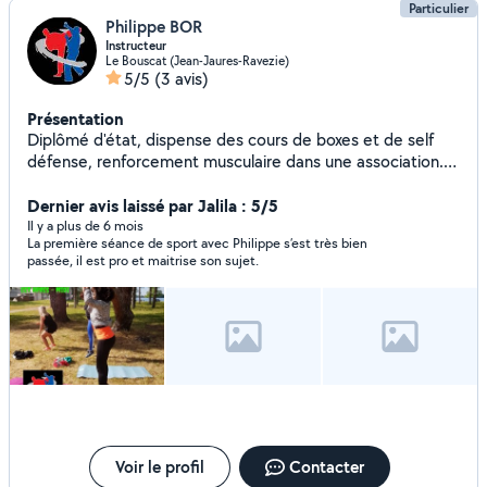
Particulier
Philippe BOR
Instructeur
Le Bouscat (Jean-Jaures-Ravezie)
5/5
(3 avis)
Présentation
Diplômé d'état, dispense des cours de boxes et de self
défense, renforcement musculaire dans une association.
Papa de deux petits garçons, ils sont ma priorité. Selon
mon emploi du temps, je vous propose des cours
Dernier avis laissé par Jalila : 5/5
particuliers...
Il y a plus de 6 mois
La première séance de sport avec Philippe s’est très bien
passée, il est pro et maitrise son sujet.
Voir le profil
Contacter