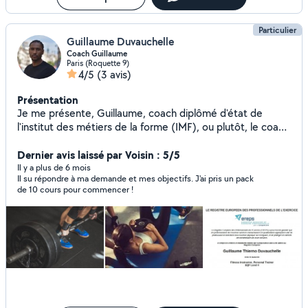
Particulier
Guillaume Duvauchelle
Coach Guillaume
Paris (Roquette 9)
4/5
(3 avis)
Présentation
Je me présente, Guillaume, coach diplômé d'état de
l'institut des métiers de la forme (IMF), ou plutôt, le coach
qui va vous apprendre à ne plus avoir besoin de coach.
Ayant été bercé depuis ma plus tendre enfance dans un
Dernier avis laissé par Voisin : 5/5
environnement sportif, je veux vous partager avec mon
Il y a plus de 6 mois
Il su répondre à ma demande et mes objectifs. J'ai pris un pack
approche personnelle, tous mes savoirs et ma philosophie,
de 10 cours pour commencer !
dans le domaine du sport et du bien-être physique
comme mental, afin que vous ayez toutes les clés en main
pour acquérir une autonomie pour tout le restant de votre
vie.