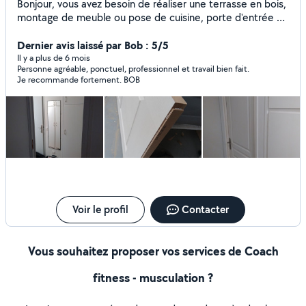
Bonjour, vous avez besoin de réaliser une terrasse en bois,
montage de meuble ou pose de cuisine, porte d'entrée ou
d'intérieur, je vous propose mes services en vous faisant
bénéficier de mon expérience professionnelle en
Dernier avis laissé par Bob : 5/5
menuiserie et agencement. J'aime le travail bien fait et la
Il y a plus de 6 mois
Personne agréable, ponctuel, professionnel et travail bien fait.
satisfaction des clients est ma propre satisfaction. Merci
Je recommande fortement. BOB
aux personnes qui me font confiance.
Voir le profil
Contacter
Vous souhaitez proposer vos services de Coach
fitness - musculation ?