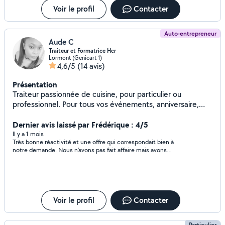
Voir le profil
Contacter
Auto-entrepreneur
Aude C
Traiteur et Formatrice Hcr
Lormont (Genicart 1)
4,6/5
(14 avis)
Présentation
Traiteur passionnée de cuisine, pour particulier ou
professionnel. Pour tous vos événements, anniversaire,
buffet froid ou chaud. Livraison de repas en format
individuel sur place ou lieu de travail. Je suis disponible
Dernier avis laissé par Frédérique : 4/5
pour les entreprises pour les formations vente, haccp et
Il y a 1 mois
Très bonne réactivité et une offre qui correspondait bien à
auditrice. En appui pour la vente ou la production. Pour la
notre demande. Nous n’avons pas fait affaire mais avons
partie restauration. Conciergerie à mon compte pour la
apprécié la qualité des échanges.
partie Hôtellerie.
Voir le profil
Contacter
Particulier