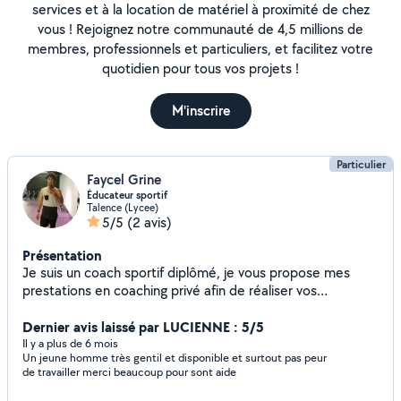
services et à la location de matériel à proximité de chez
vous ! Rejoignez notre communauté de 4,5 millions de
membres, professionnels et particuliers, et facilitez votre
quotidien pour tous vos projets !
M'inscrire
Particulier
Faycel Grine
Éducateur sportif
Talence (Lycee)
5/5
(2 avis)
Présentation
Je suis un coach sportif diplômé, je vous propose mes
prestations en coaching privé afin de réaliser vos
différents objectifs. Programmes simples et efficaces, je
m'adapte à tous les niveaux. Contacter moi pour réserver
Dernier avis laissé par LUCIENNE : 5/5
vos séances!
Il y a plus de 6 mois
Un jeune homme très gentil et disponible et surtout pas peur
de travailler merci beaucoup pour sont aide