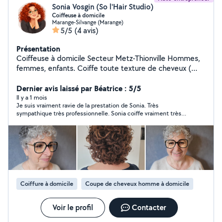
Sonia Vosgin (So l'Hair Studio)
Coiffeuse à domicile
Marange-Silvange (Marange)
5/5
(4 avis)
Présentation
Coiffeuse à domicile Secteur Metz-Thionville Hommes,
femmes, enfants. Coiffe toute texture de cheveux (
lisse, bouclé, crépus) N'hésitez plus, venez révélez votre
beauté unique et naturelle auprès de moi !!
Dernier avis laissé par Béatrice : 5/5
Il y a 1 mois
Je suis vraiment ravie de la prestation de Sonia. Très
sympathique très professionnelle. Sonia coiffe vraiment très
bien. Je recommande fortement.
Coiffure à domicile
Coupe de cheveux homme à domicile
Voir le profil
Contacter