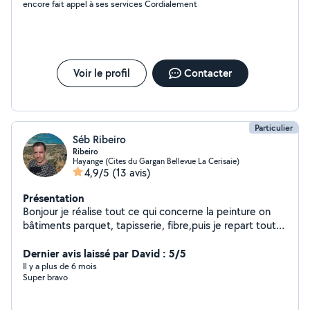
encore fait appel à ses services Cordialement
Voir le profil
Contacter
Particulier
Séb Ribeiro
Ribeiro
Hayange (Cites du Gargan Bellevue La Cerisaie)
4,9/5
(13 avis)
Présentation
Bonjour je réalise tout ce qui concerne la peinture on
bâtiments parquet, tapisserie, fibre,puis je repart tout
ce qui et de la plomberie comme changer un siphon de
lavabo ou de changer des robinetterie, montage de
Dernier avis laissé par David : 5/5
meubles, petits travaux de maçonnerie comme crépi
Il y a plus de 6 mois
Super bravo
mur et muret