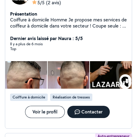
5/5
(2 avis)
Présentation
Coiffure à domicile Homme Je propose mes services de
coiffeur à domicile dans votre secteur ! Coupe seule : 15
Coupe + barbe : 20 Je me déplace chez vous, avec tout
le matériel nécessaire, pour un service rapide et
Dernier avis laissé par Naura : 5/5
professionnel Sur rendez-vous uniquement Disponible à
Il y a plus de 6 mois
Top
Rombas et alentours N'hésitez pas à me contacter par
message ou téléphone pour réserver votre créneau !
Coiffure à domicile
Réalisation de tresses
Voir le profil
Contacter
Auto-entrepreneur