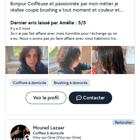
Bonjour Coiffeuse et passionnée par mon métier je
réalise coupe brushing a tout moment et couleur et
bien sûr se rencontrer avant pour effectuer un conseil...
Dernier avis laissé par Amélie : 5/5
disponible je me déplace A bientôt
Il y a 2 mois
Je n ai pas fait affaire avec mais honnête pour l échange qu on
a eu. Nous n avons pas pu faire affaire avec nous habitions trop
loin et je comprends.
Coiffure à domicile
Brushing à domicile
Voir le profil
Contacter
Particulier
Mourad Lazaar
Coiffeur à domicile
Vitry-sur-Orne (Vitry-sur-Orne)