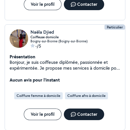
Voir le profil
Contacter
Particulier
Naëla Djied
Coiffeuse domicile
Boigny-sur-Bionne (Boigny-sur-Bionne)
-/5
Présentation
Bonjour, je suis coiffeuse diplômée, passionnée et
expérimentée. Je propose mes services à domicile pour
prendre soin de vos cheveux dans une ambiance
conviviale et professionnelle
Aucun avis pour l'instant
Coiffure femme à domicile
Coiffure afro à domicile
Voir le profil
Contacter