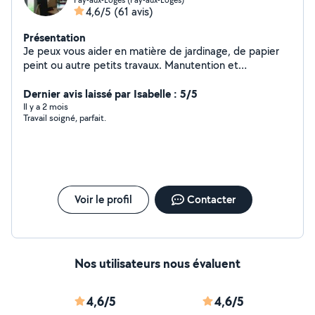
4,6/5
(61 avis)
Présentation
Je peux vous aider en matière de jardinage, de papier
peint ou autre petits travaux. Manutention et
déménagement suis très minutieux et appliqué. J'ai à
coeur le travail bien fait. Je peux vous aider si
Dernier avis laissé par Isabelle : 5/5
besoinAvec mon cap de sommelier serveur je suis à
Il y a 2 mois
Travail soigné, parfait.
votre disposition
Voir le profil
Contacter
Nos utilisateurs nous évaluent
4,6/5
4,6/5