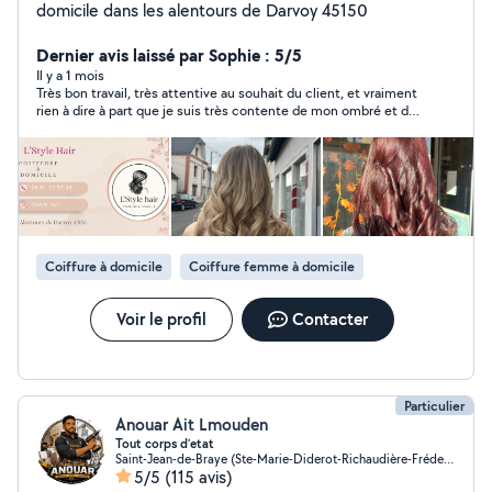
domicile dans les alentours de Darvoy 45150
Dernier avis laissé par Sophie : 5/5
Il y a 1 mois
Très bon travail, très attentive au souhait du client, et vraiment
rien à dire à part que je suis très contente de mon ombré et de
ma coupe je recommande sans hésiter
Coiffure à domicile
Coiffure femme à domicile
Voir le profil
Contacter
Particulier
Anouar Ait Lmouden
Tout corps d’etat
Saint-Jean-de-Braye (Ste-Marie-Diderot-Richaudière-Frédeville)
5/5
(115 avis)