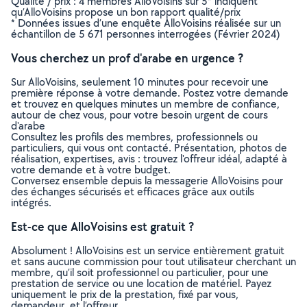
Qualité / prix : 4 membres AlloVoisins sur 5* indiquent
qu’AlloVoisins propose un bon rapport qualité/prix
* Données issues d’une enquête AlloVoisins réalisée sur un
échantillon de 5 671 personnes interrogées (Février 2024)
Vous cherchez un prof d'arabe en urgence ?
Sur AlloVoisins, seulement 10 minutes pour recevoir une
première réponse à votre demande. Postez votre demande
et trouvez en quelques minutes un membre de confiance,
autour de chez vous, pour votre besoin urgent de cours
d'arabe
Consultez les profils des membres, professionnels ou
particuliers, qui vous ont contacté. Présentation, photos de
réalisation, expertises, avis : trouvez l'offreur idéal, adapté à
votre demande et à votre budget.
Conversez ensemble depuis la messagerie AlloVoisins pour
des échanges sécurisés et efficaces grâce aux outils
intégrés.
Est-ce que AlloVoisins est gratuit ?
Absolument ! AlloVoisins est un service entièrement gratuit
et sans aucune commission pour tout utilisateur cherchant un
membre, qu’il soit professionnel ou particulier, pour une
prestation de service ou une location de matériel. Payez
uniquement le prix de la prestation, fixé par vous,
demandeur, et l’offreur.