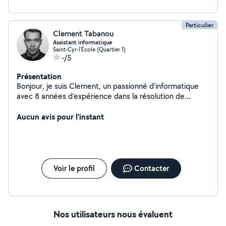
Particulier
Clement Tabanou
Assistant informatique
Saint-Cyr-l'École (Quartier 1)
-/5
Présentation
Bonjour, je suis Clement, un passionné d'informatique
avec 8 années d'expérience dans la résolution de
problèmes informatiques. Que ce soit pour réparer un
ordinateur, installer des logiciels, ou vous aider à
Aucun avis pour l'instant
comprendre les bases de la technologie, je suis là pour
vous simplifier la vie numérique. Contactez-moi pour une
assistance informatique rapide et fiable. Votre
satisfaction est ma priorité.
Voir le profil
Contacter
Nos utilisateurs nous évaluent