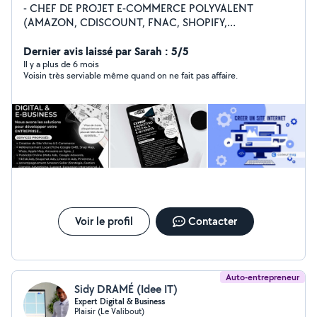
- CHEF DE PROJET E-COMMERCE POLYVALENT
(AMAZON, CDISCOUNT, FNAC, SHOPIFY,
WORDPRESS, AUTRE CMS) - TRAFFIC MANAGER
AMAZON ADS, YOUTUBE ADS, GOOGLE ADS,
Dernier avis laissé par Sarah : 5/5
FACEBOOK META ADS, LINKED IN ADS, TIK TOK ADS,
Il y a plus de 6 mois
Voisin très serviable même quand on ne fait pas affaire.
SNAPCHAT ADS - CRÉATION DE SITE - CRÉATION DE
SUPPORTS DE COMMUNICATIONS (LOGO / FLYER) -
RÉALISATION DE VIDÉO (TOURNAGE ET MONTAGE) -
CRÉATION DE FICHE GOOGLE MY BUSINESS -
FORMATEUR (AMAZON SELLER & VENDOR / AMAZON
ADS / GOOGLE ADS / WORDPRESS / SHOPIFY /
SOCIAL ADS : Facebook Ads, Youtube Ads, Tiktok ads,
Snapchat Ads / LOGICIELS DE MONTAGES ADOBE) -
CRÉATION DE FILTRE SNAPCHAT POUR VOS EVENTS -
SERVICES D'AIDES & DEPANNAGE - TRANSPORT &
LIVRAISON DE COLIS - CONCIERGERIE / REMISE DE
Voir le profil
Contacter
CLÉS LOGEMENT (airbnb, b&b)
Auto-entrepreneur
Sidy DRAMÉ (Idee IT)
Expert Digital & Business
Plaisir (Le Valibout)