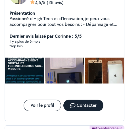
4,5/5
(28 avis)
Présentation
Passionné d'High Tech et d'Innovation, je peux vous
accompagner pour tout vos besoins : - Dépannage et
assistance informatique - Réparation et recyclage de
matériel - Installations informatique et logiciel
Dernier avis laissé par Corinne : 5/5
Spécialiste Business et Marketing dans les domaines de
Il y a plus de 6 mois
trop loin
la Technologie et l'Innovation depuis plus de 6 ans. Je
propose un service de conseils en business et
marketing, couplé à de la formations IT Un problème?
Une idée ! Mon objectif, accompagner tous les projets
ambitieux et humains grâce à un accompagnement
digital et technologique sur mesure !
Voir le profil
Contacter
Auto-entrepreneur