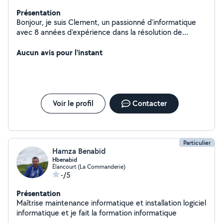
Présentation
Bonjour, je suis Clement, un passionné d'informatique
avec 8 années d'expérience dans la résolution de
problèmes informatiques. Que ce soit pour réparer un
ordinateur, installer des logiciels, ou vous aider à
Aucun avis pour l'instant
comprendre les bases de la technologie, je suis là pour
vous simplifier la vie numérique. Contactez-moi pour une
assistance informatique rapide et fiable. Votre
satisfaction est ma priorité.
Voir le profil
Contacter
Particulier
Hamza Benabid
Hbenabid
Élancourt (La Commanderie)
-/5
Présentation
Maîtrise maintenance informatique et installation logiciel
informatique et je fait la formation informatique