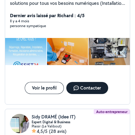
solutions pour tous vos besoins numériques (Installation,
Dépannage tout type d'appareils, aide administrative).
Avec l'aide de notre réseau de techniciens
Dernier avis laissé par Richard : 4/5
informatiques et administratifs de confiance ASSIST24,
Il y a 4 mois
personne sympatique
nous vous proposons d'intervenir en téléassistance (à
distance) ou à domicile et ceci 7j/7 et 24h/24 . Nous
proposons aussi de gérer votre infrastructure de réseau
(Câblage , Wifi, Fibre ,...).
Voir le profil
Contacter
Auto-entrepreneur
Sidy DRAMÉ (Idee IT)
Expert Digital & Business
Plaisir (Le Valibout)
4,5/5
(28 avis)