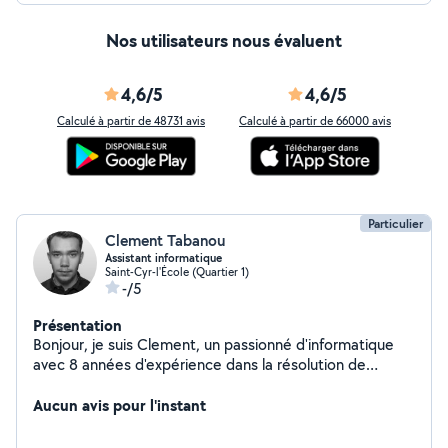
Nos utilisateurs nous évaluent
4,6/5
4,6/5
Calculé à partir de 48731 avis
Calculé à partir de 66000 avis
Particulier
Clement Tabanou
Assistant informatique
Saint-Cyr-l'École (Quartier 1)
-/5
Présentation
Bonjour, je suis Clement, un passionné d'informatique
avec 8 années d'expérience dans la résolution de
problèmes informatiques. Que ce soit pour réparer un
ordinateur, installer des logiciels, ou vous aider à
Aucun avis pour l'instant
comprendre les bases de la technologie, je suis là pour
vous simplifier la vie numérique. Contactez-moi pour une