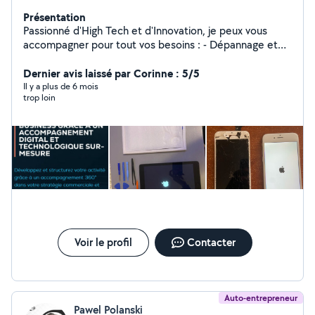
Présentation
Passionné d'High Tech et d'Innovation, je peux vous
accompagner pour tout vos besoins : - Dépannage et
assistance informatique - Réparation et recyclage de
matériel - Installations informatique et logiciel
Dernier avis laissé par Corinne : 5/5
Spécialiste Business et Marketing dans les domaines de
Il y a plus de 6 mois
trop loin
la Technologie et l'Innovation depuis plus de 6 ans. Je
propose un service de conseils en business et
marketing, couplé à de la formations IT Un problème?
Une idée ! Mon objectif, accompagner tous les projets
ambitieux et humains grâce à un accompagnement
digital et technologique sur mesure !
Voir le profil
Contacter
Auto-entrepreneur
Pawel Polanski