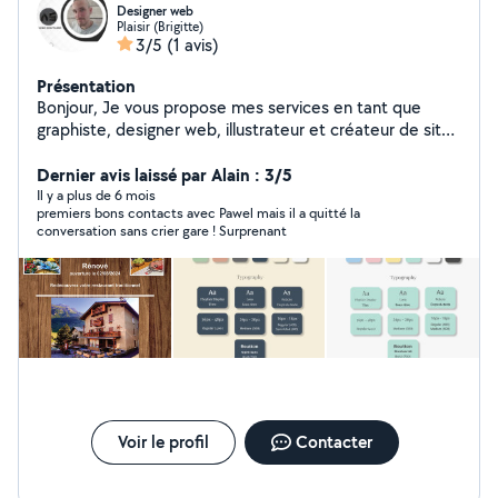
Designer web
Plaisir (Brigitte)
3/5
(1 avis)
Présentation
Bonjour, Je vous propose mes services en tant que
graphiste, designer web, illustrateur et créateur de sites
web. Passionné par la création visuelle, je peux apporter
une valeur ajoutée à vos projets. Mes compétences :
Dernier avis laissé par Alain : 3/5
Design graphique : Logos, identité visuelle, supports de
Il y a plus de 6 mois
premiers bons contacts avec Pawel mais il a quitté la
communication. Design web : Sites web responsives,
conversation sans crier gare ! Surprenant
UI/UX design. Illustration : Illustrations vectorielles,
dessins digitaux. Création de sites web :
Développement de sites personnalisés et optimisés.
Pourquoi me choisir ? Créativité : Idées innovantes pour
vos projets. Polyvalence : Adaptabilité à différents styles
et besoins. Professionnalisme : Respect des délais et
haute qualité de travail. Je serais ravi de discuter de vos
besoins et de voir comment nous pouvons collaborer.
Merci de votre attention. Bien cordialement, Pawel
WebArt
Voir le profil
Contacter