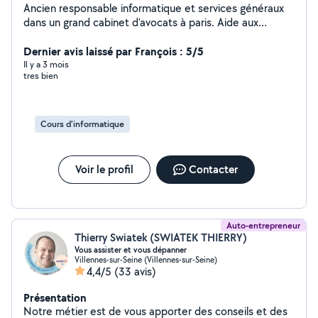
Ancien responsable informatique et services généraux
dans un grand cabinet d'avocats à paris. Aide aux
utilisateurs,. Donne cours sur word, excel, access .power
point internet je peux me connecter sur votre ordi et
Dernier avis laissé par François : 5/5
vous aider directement ou donner cours Élèves au
Il y a 3 mois
tres bien
Canada, aide aux personnes sous Excel au sein de leur
emplois ou examens 1 De plus ma deuxième activité
consiste à garder des animaux à mon domicile nous
avons un petit chien de 12 ans et deux. Chats habitués
Cours d'informatique
aux chiens un jardin clos de 1000m2 et chaque jour
notre chien se balade en forêt les animaux chez nous
vivent avec nous dans la maison .
Voir le profil
Contacter
Auto-entrepreneur
Thierry Swiatek (SWIATEK THIERRY)
Vous assister et vous dépanner
Villennes-sur-Seine (Villennes-sur-Seine)
4,4/5
(33 avis)
Présentation
Notre métier est de vous apporter des conseils et des