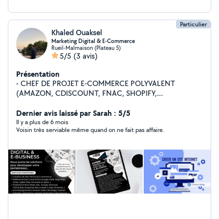
Particulier
Khaled Ouaksel
Marketing Digital & E-Commerce
Rueil-Malmaison (Plateau 5)
5/5
(3 avis)
Présentation
- CHEF DE PROJET E-COMMERCE POLYVALENT
(AMAZON, CDISCOUNT, FNAC, SHOPIFY,
WORDPRESS, AUTRE CMS) - TRAFFIC MANAGER
AMAZON ADS, YOUTUBE ADS, GOOGLE ADS,
Dernier avis laissé par Sarah : 5/5
FACEBOOK META ADS, LINKED IN ADS, TIK TOK ADS,
Il y a plus de 6 mois
Voisin très serviable même quand on ne fait pas affaire.
SNAPCHAT ADS - CRÉATION DE SITE - CRÉATION DE
SUPPORTS DE COMMUNICATIONS (LOGO / FLYER) -
RÉALISATION DE VIDÉO (TOURNAGE ET MONTAGE) -
CRÉATION DE FICHE GOOGLE MY BUSINESS -
FORMATEUR (AMAZON SELLER & VENDOR / AMAZON
ADS / GOOGLE ADS / WORDPRESS / SHOPIFY /
SOCIAL ADS : Facebook Ads, Youtube Ads, Tiktok ads,
Snapchat Ads / LOGICIELS DE MONTAGES ADOBE) -
CRÉATION DE FILTRE SNAPCHAT POUR VOS EVENTS -