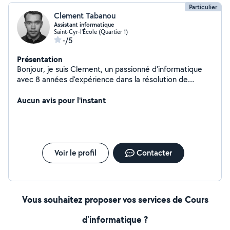
Particulier
Clement Tabanou
Assistant informatique
Saint-Cyr-l'École (Quartier 1)
-/5
Présentation
Bonjour, je suis Clement, un passionné d'informatique
avec 8 années d'expérience dans la résolution de
problèmes informatiques. Que ce soit pour réparer un
ordinateur, installer des logiciels, ou vous aider à
Aucun avis pour l'instant
comprendre les bases de la technologie, je suis là pour
vous simplifier la vie numérique. Contactez-moi pour une
assistance informatique rapide et fiable. Votre
satisfaction est ma priorité.
Voir le profil
Contacter
Vous souhaitez proposer vos services de Cours
d'informatique ?