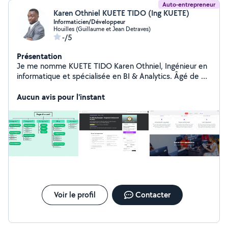
Auto-entrepreneur
Karen Othniel KUETE TIDO (Ing KUETE)
Informaticien/Développeur
Houilles (Guillaume et Jean Detraves)
-/5
Présentation
Je me nomme KUETE TIDO Karen Othniel, Ingénieur en
informatique et spécialisée en BI & Analytics. Âgé de 26
ans et passionnées de l'informatique. Je réside à
Houilles dans le 78800
Aucun avis pour l'instant
Voir le profil
Contacter