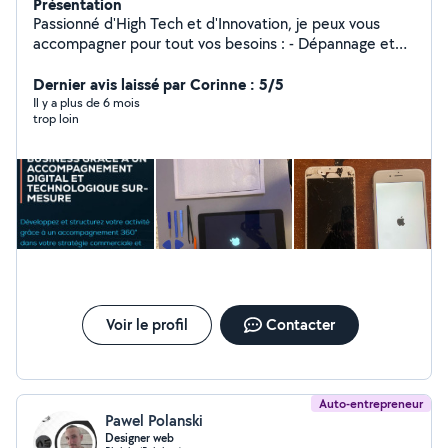
Présentation
Passionné d'High Tech et d'Innovation, je peux vous
accompagner pour tout vos besoins : - Dépannage et
assistance informatique - Réparation et recyclage de
matériel - Installations informatique et logiciel
Dernier avis laissé par Corinne : 5/5
Spécialiste Business et Marketing dans les domaines de
Il y a plus de 6 mois
trop loin
la Technologie et l'Innovation depuis plus de 6 ans. Je
propose un service de conseils en business et
marketing, couplé à de la formations IT Un problème?
Une idée ! Mon objectif, accompagner tous les projets
ambitieux et humains grâce à un accompagnement
digital et technologique sur mesure !
Voir le profil
Contacter
Auto-entrepreneur
Pawel Polanski
Designer web