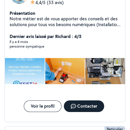
4,4/5
(33 avis)
Présentation
Notre métier est de vous apporter des conseils et des
solutions pour tous vos besoins numériques (Installation,
Dépannage tout type d'appareils, aide administrative).
Avec l'aide de notre réseau de techniciens
Dernier avis laissé par Richard : 4/5
informatiques et administratifs de confiance ASSIST24,
Il y a 4 mois
personne sympatique
nous vous proposons d'intervenir en téléassistance (à
distance) ou à domicile et ceci 7j/7 et 24h/24 . Nous
proposons aussi de gérer votre infrastructure de réseau
(Câblage , Wifi, Fibre ,...).
Voir le profil
Contacter
Particulier