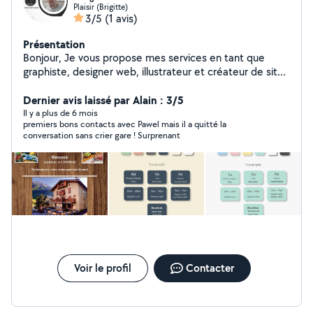
Plaisir (Brigitte)
3/5
(1 avis)
Présentation
Bonjour, Je vous propose mes services en tant que
graphiste, designer web, illustrateur et créateur de sites
web. Passionné par la création visuelle, je peux apporter
une valeur ajoutée à vos projets. Mes compétences :
Dernier avis laissé par Alain : 3/5
Design graphique : Logos, identité visuelle, supports de
Il y a plus de 6 mois
premiers bons contacts avec Pawel mais il a quitté la
communication. Design web : Sites web responsives,
conversation sans crier gare ! Surprenant
UI/UX design. Illustration : Illustrations vectorielles,
dessins digitaux. Création de sites web :
Développement de sites personnalisés et optimisés.
Pourquoi me choisir ? Créativité : Idées innovantes pour
vos projets. Polyvalence : Adaptabilité à différents styles
et besoins. Professionnalisme : Respect des délais et
haute qualité de travail. Je serais ravi de discuter de vos
besoins et de voir comment nous pouvons collaborer.
Merci de votre attention. Bien cordialement, Pawel
WebArt
Voir le profil
Contacter