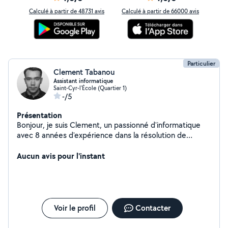
Calculé à partir de 48731 avis
Calculé à partir de 66000 avis
Particulier
Clement Tabanou
Assistant informatique
Saint-Cyr-l'École (Quartier 1)
-/5
Présentation
Bonjour, je suis Clement, un passionné d'informatique
avec 8 années d'expérience dans la résolution de
problèmes informatiques. Que ce soit pour réparer un
ordinateur, installer des logiciels, ou vous aider à
Aucun avis pour l'instant
comprendre les bases de la technologie, je suis là pour
vous simplifier la vie numérique. Contactez-moi pour une
assistance informatique rapide et fiable. Votre
satisfaction est ma priorité.
Voir le profil
Contacter