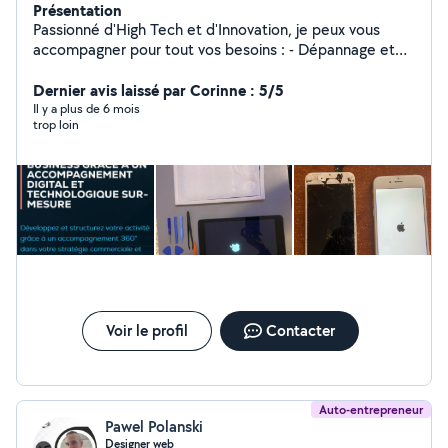
Présentation
Passionné d'High Tech et d'Innovation, je peux vous
accompagner pour tout vos besoins : - Dépannage et
assistance informatique - Réparation et recyclage de
matériel - Installations informatique et logiciel
Dernier avis laissé par Corinne : 5/5
Spécialiste Business et Marketing dans les domaines de
Il y a plus de 6 mois
trop loin
la Technologie et l'Innovation depuis plus de 6 ans. Je
propose un service de conseils en business et
marketing, couplé à de la formations IT Un problème?
Une idée ! Mon objectif, accompagner tous les projets
ambitieux et humains grâce à un accompagnement
digital et technologique sur mesure !
Voir le profil
Contacter
Auto-entrepreneur
Pawel Polanski
Designer web