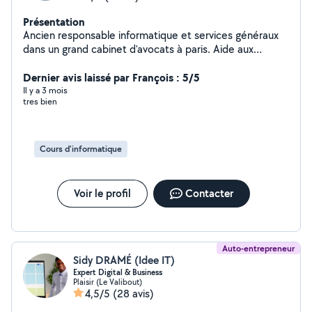
Présentation
Ancien responsable informatique et services généraux
dans un grand cabinet d'avocats à paris. Aide aux
utilisateurs,. Donne cours sur word, excel, access .power
point internet je peux me connecter sur votre ordi et
Dernier avis laissé par François : 5/5
vous aider directement ou donner cours Élèves au
Il y a 3 mois
tres bien
Canada, aide aux personnes sous Excel au sein de leur
emplois ou examens 1 De plus ma deuxième activité
consiste à garder des animaux à mon domicile nous
avons un petit chien de 12 ans et deux. Chats habitués
Cours d'informatique
aux chiens un jardin clos de 1000m2 et chaque jour
notre chien se balade en forêt les animaux chez nous
vivent avec nous dans la maison .
Voir le profil
Contacter
Auto-entrepreneur
Sidy DRAMÉ (Idee IT)
Expert Digital & Business
Plaisir (Le Valibout)
4,5/5
(28 avis)