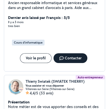
Ancien responsable informatique et services généraux
dans un grand cabinet d'avocats à paris. Aide aux
utilisateurs,. Donne cours sur word, excel, access .power
point internet je peux me connecter sur votre ordi et
Dernier avis laissé par François : 5/5
vous aider directement ou donner cours Élèves au
Il y a 3 mois
tres bien
Canada, aide aux personnes sous Excel au sein de leur
emplois ou examens 1 De plus ma deuxième activité
consiste à garder des animaux à mon domicile nous
avons un petit chien de 12 ans et deux. Chats habitués
Cours d'informatique
aux chiens un jardin clos de 1000m2 et chaque jour
notre chien se balade en forêt les animaux chez nous
vivent avec nous dans la maison .
Voir le profil
Contacter
Auto-entrepreneur
Thierry Swiatek (SWIATEK THIERRY)
Vous assister et vous dépanner
Villennes-sur-Seine (Villennes-sur-Seine)
4,4/5
(33 avis)
Présentation
Notre métier est de vous apporter des conseils et des