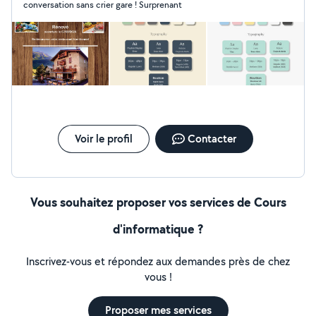
conversation sans crier gare ! Surprenant
UI/UX design. Illustration : Illustrations vectorielles,
dessins digitaux. Création de sites web :
Développement de sites personnalisés et optimisés.
Pourquoi me choisir ? Créativité : Idées innovantes pour
vos projets. Polyvalence : Adaptabilité à différents styles
et besoins. Professionnalisme : Respect des délais et
haute qualité de travail. Je serais ravi de discuter de vos
besoins et de voir comment nous pouvons collaborer.
Merci de votre attention. Bien cordialement, Pawel
WebArt
Voir le profil
Contacter
Vous souhaitez proposer vos services de Cours
d'informatique ?
Inscrivez-vous et répondez aux demandes près de chez
vous !
Proposer mes services