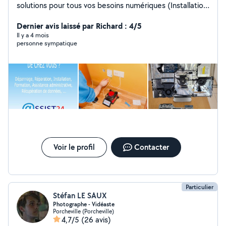
solutions pour tous vos besoins numériques (Installation,
Dépannage tout type d'appareils, aide administrative).
Avec l'aide de notre réseau de techniciens
Dernier avis laissé par Richard : 4/5
informatiques et administratifs de confiance ASSIST24,
Il y a 4 mois
personne sympatique
nous vous proposons d'intervenir en téléassistance (à
distance) ou à domicile et ceci 7j/7 et 24h/24 . Nous
proposons aussi de gérer votre infrastructure de réseau
(Câblage , Wifi, Fibre ,...).
Voir le profil
Contacter
Particulier
Stéfan LE SAUX
Photographe - Vidéaste
Porcheville (Porcheville)
4,7/5
(26 avis)