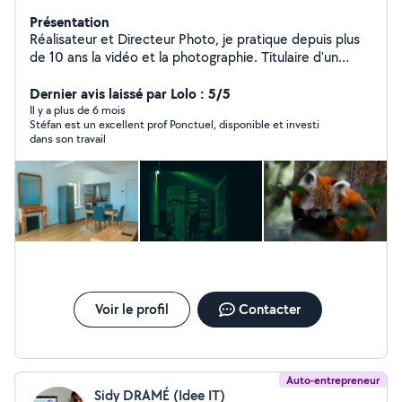
Présentation
Réalisateur et Directeur Photo, je pratique depuis plus
de 10 ans la vidéo et la photographie. Titulaire d'un
Bac+3 dans le secteur audiovisuel, et ayant déjà travaillé
pour de nombreux particuliers ainsi que pour des
Dernier avis laissé par Lolo : 5/5
diffuseurs (France 3, France 0, TV 5 MONDE). Je me
Il y a plus de 6 mois
Stéfan est un excellent prof Ponctuel, disponible et investi
tiens aujourd'hui à vos côtés pour vos évènements
dans son travail
et/ou vos projets photo/vidéo.
Voir le profil
Contacter
Auto-entrepreneur
Sidy DRAMÉ (Idee IT)