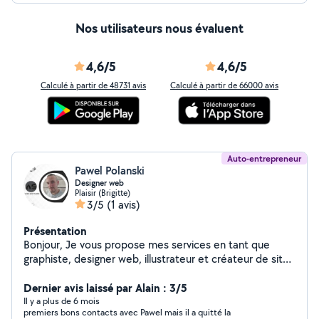
Nos utilisateurs nous évaluent
4,6/5
4,6/5
Calculé à partir de 48731 avis
Calculé à partir de 66000 avis
Auto-entrepreneur
Pawel Polanski
Designer web
Plaisir (Brigitte)
3/5
(1 avis)
Présentation
Bonjour, Je vous propose mes services en tant que
graphiste, designer web, illustrateur et créateur de sites
web. Passionné par la création visuelle, je peux apporter
une valeur ajoutée à vos projets. Mes compétences :
Dernier avis laissé par Alain : 3/5
Design graphique : Logos, identité visuelle, supports de
Il y a plus de 6 mois
premiers bons contacts avec Pawel mais il a quitté la
communication. Design web : Sites web responsives,