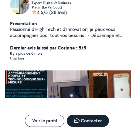
Expert Digital & Business
Plaisir (Le Valibout)
4,5/5
(28 avis)
Présentation
Passionné d'High Tech et d'Innovation, je peux vous
accompagner pour tout vos besoins : - Dépannage et
assistance informatique - Réparation et recyclage de
matériel - Installations informatique et logiciel
Dernier avis laissé par Corinne : 5/5
Spécialiste Business et Marketing dans les domaines de
Il y a plus de 6 mois
trop loin
la Technologie et l'Innovation depuis plus de 6 ans. Je
propose un service de conseils en business et
marketing, couplé à de la formations IT Un problème?
Une idée ! Mon objectif, accompagner tous les projets
ambitieux et humains grâce à un accompagnement
digital et technologique sur mesure !
Voir le profil
Contacter