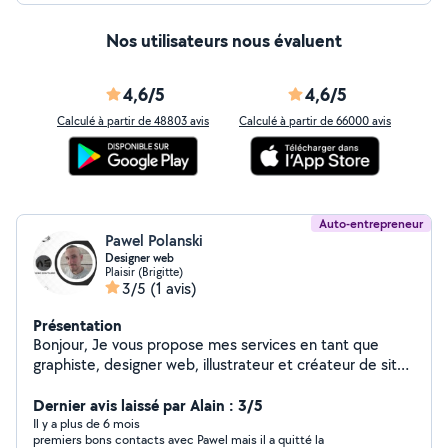
Nos utilisateurs nous évaluent
4,6/5
4,6/5
Calculé à partir de 48803 avis
Calculé à partir de 66000 avis
Auto-entrepreneur
Pawel Polanski
Designer web
Plaisir (Brigitte)
3/5
(1 avis)
Présentation
Bonjour, Je vous propose mes services en tant que
graphiste, designer web, illustrateur et créateur de sites
web. Passionné par la création visuelle, je peux apporter
une valeur ajoutée à vos projets. Mes compétences :
Dernier avis laissé par Alain : 3/5
Design graphique : Logos, identité visuelle, supports de
Il y a plus de 6 mois
premiers bons contacts avec Pawel mais il a quitté la
communication. Design web : Sites web responsives,