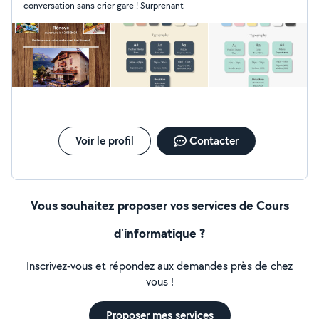
conversation sans crier gare ! Surprenant
UI/UX design. Illustration : Illustrations vectorielles,
dessins digitaux. Création de sites web :
Développement de sites personnalisés et optimisés.
Pourquoi me choisir ? Créativité : Idées innovantes pour
vos projets. Polyvalence : Adaptabilité à différents styles
et besoins. Professionnalisme : Respect des délais et
haute qualité de travail. Je serais ravi de discuter de vos
besoins et de voir comment nous pouvons collaborer.
Merci de votre attention. Bien cordialement, Pawel
WebArt
Voir le profil
Contacter
Vous souhaitez proposer vos services de Cours
d'informatique ?
Inscrivez-vous et répondez aux demandes près de chez
vous !
Proposer mes services