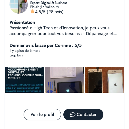
Expert Digital & Business
Plaisir (Le Valibout)
4,5/5
(28 avis)
Présentation
Passionné d'High Tech et d'Innovation, je peux vous
accompagner pour tout vos besoins : - Dépannage et
assistance informatique - Réparation et recyclage de
matériel - Installations informatique et logiciel
Dernier avis laissé par Corinne : 5/5
Spécialiste Business et Marketing dans les domaines de
Il y a plus de 6 mois
trop loin
la Technologie et l'Innovation depuis plus de 6 ans. Je
propose un service de conseils en business et
marketing, couplé à de la formations IT Un problème?
Une idée ! Mon objectif, accompagner tous les projets
ambitieux et humains grâce à un accompagnement
digital et technologique sur mesure !
Voir le profil
Contacter