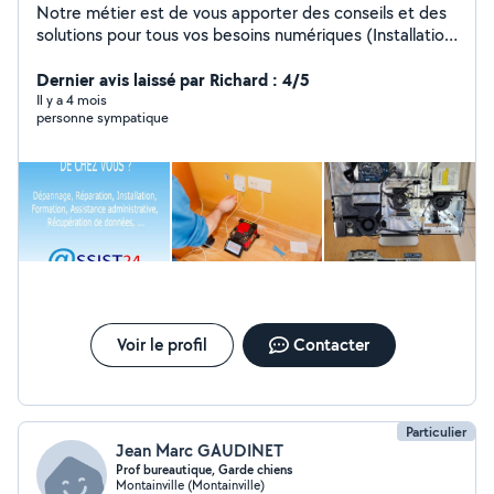
Notre métier est de vous apporter des conseils et des
solutions pour tous vos besoins numériques (Installation,
Dépannage tout type d'appareils, aide administrative).
Avec l'aide de notre réseau de techniciens
Dernier avis laissé par Richard : 4/5
informatiques et administratifs de confiance ASSIST24,
Il y a 4 mois
personne sympatique
nous vous proposons d'intervenir en téléassistance (à
distance) ou à domicile et ceci 7j/7 et 24h/24 . Nous
proposons aussi de gérer votre infrastructure de réseau
(Câblage , Wifi, Fibre ,...).
Voir le profil
Contacter
Particulier
Jean Marc GAUDINET
Prof bureautique, Garde chiens
Montainville (Montainville)