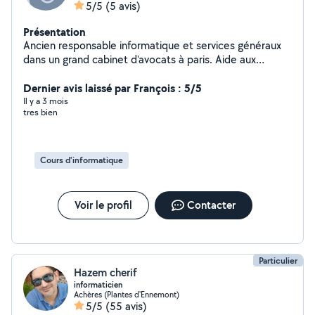
5/5
(5 avis)
Présentation
Ancien responsable informatique et services généraux
dans un grand cabinet d'avocats à paris. Aide aux
utilisateurs,. Donne cours sur word, excel, access .power
point internet je peux me connecter sur votre ordi et
Dernier avis laissé par François : 5/5
vous aider directement ou donner cours Élèves au
Il y a 3 mois
tres bien
Canada, aide aux personnes sous Excel au sein de leur
emplois ou examens 1 De plus ma deuxième activité
consiste à garder des animaux à mon domicile nous
avons un petit chien de 12 ans et deux. Chats habitués
Cours d'informatique
aux chiens un jardin clos de 1000m2 et chaque jour
notre chien se balade en forêt les animaux chez nous
vivent avec nous dans la maison .
Voir le profil
Contacter
Particulier
Hazem cherif
informaticien
Achères (Plantes d'Ennemont)
5/5
(55 avis)