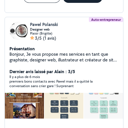
catégorie Informatique ou contactez-moi directement
sur WhatsApp.
Auto-entrepreneur
Pawel Polanski
Designer web
Plaisir (Brigitte)
3/5
(1 avis)
Présentation
Bonjour, Je vous propose mes services en tant que
graphiste, designer web, illustrateur et créateur de sites
web. Passionné par la création visuelle, je peux apporter
une valeur ajoutée à vos projets. Mes compétences :
Dernier avis laissé par Alain : 3/5
Design graphique : Logos, identité visuelle, supports de
Il y a plus de 6 mois
premiers bons contacts avec Pawel mais il a quitté la
communication. Design web : Sites web responsives,
conversation sans crier gare ! Surprenant
UI/UX design. Illustration : Illustrations vectorielles,
dessins digitaux. Création de sites web :
Développement de sites personnalisés et optimisés.
Pourquoi me choisir ? Créativité : Idées innovantes pour
vos projets. Polyvalence : Adaptabilité à différents styles
et besoins. Professionnalisme : Respect des délais et
haute qualité de travail. Je serais ravi de discuter de vos