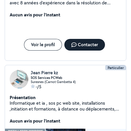
avec 8 années d'expérience dans la résolution de
problèmes informatiques. Que ce soit pour réparer un
ordinateur, installer des logiciels, ou vous aider à
Aucun avis pour l'instant
comprendre les bases de la technologie, je suis là pour
vous simplifier la vie numérique. Contactez-moi pour une
assistance informatique rapide et fiable. Votre
satisfaction est ma priorité.
Voir le profil
Contacter
Particulier
Jean Pierre kz
SOS Services PCWeb
Suresnes (Carnot Gambetta 4)
-/5
Présentation
Informatique et ia , sos pc web site, installations
,initiation et formations, à distance ou déplacements,
sur RV.
Aucun avis pour l'instant