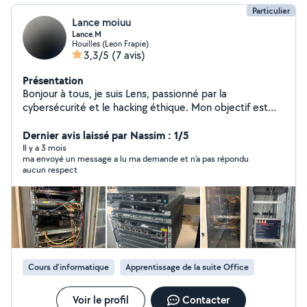
Particulier
Lance moiuu
Lance.M
Houilles (Leon Frapie)
3,3/5
(7 avis)
Présentation
Bonjour à tous, je suis Lens, passionné par la
cybersécurité et le hacking éthique. Mon objectif est
simple : protéger vos données et sécuriser vos
systèmes grâce à mon expertise. Hacking Éthique :
Dernier avis laissé par Nassim : 1/5
J'analyse vos réseaux, systèmes et infrastructures pour
Il y a 3 mois
ma envoyé un message a lu ma demande et n'a pas répondu
identifier les failles de sécurité avant qu'un pirate ne le
aucun respect
fasse. ️ Tests d'intrusion avancés : Je réalise des audits
complets et ciblés pour détecter les vulnérabilités
souvent invisibles, afin de renforcer votre sécurité
numérique. Dépannage et récupération de données :
Que ce soit pour un problème informatique, une
réparation ou la récupération de fichiers importants, je
m'occupe de tout. À propos de moi : Actuellement en
Cours d'informatique
Apprentissage de la suite Office
école de cybersécurité & réseau, je travaille dans un
laboratoire d'ingénierie spécialisé en hacking. Important
: Si vous êtes à plus de 50 km, choisissez bien la
Voir le profil
Contacter