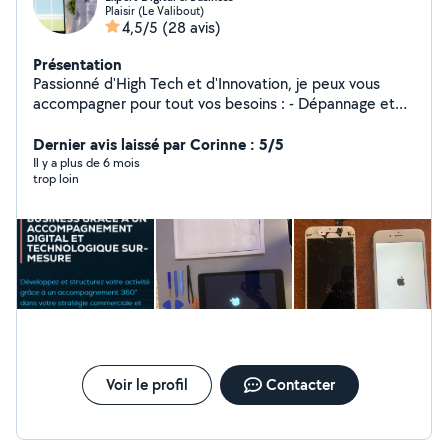
Plaisir (Le Valibout)
4,5/5
(28 avis)
Présentation
Passionné d'High Tech et d'Innovation, je peux vous
accompagner pour tout vos besoins : - Dépannage et
assistance informatique - Réparation et recyclage de
matériel - Installations informatique et logiciel
Dernier avis laissé par Corinne : 5/5
Spécialiste Business et Marketing dans les domaines de
Il y a plus de 6 mois
trop loin
la Technologie et l'Innovation depuis plus de 6 ans. Je
propose un service de conseils en business et
marketing, couplé à de la formations IT Un problème?
Une idée ! Mon objectif, accompagner tous les projets
ambitieux et humains grâce à un accompagnement
digital et technologique sur mesure !
Voir le profil
Contacter