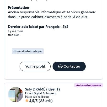
Présentation
Ancien responsable informatique et services généraux
dans un grand cabinet d'avocats à paris. Aide aux
utilisateurs,. Donne cours sur word, excel, access .power
point internet je peux me connecter sur votre ordi et
Dernier avis laissé par François : 5/5
vous aider directement ou donner cours Élèves au
Il y a 3 mois
tres bien
Canada, aide aux personnes sous Excel au sein de leur
emplois ou examens 1 De plus ma deuxième activité
consiste à garder des animaux à mon domicile nous
avons un petit chien de 12 ans et deux. Chats habitués
Cours d'informatique
aux chiens un jardin clos de 1000m2 et chaque jour
notre chien se balade en forêt les animaux chez nous
vivent avec nous dans la maison .
Voir le profil
Contacter
Auto-entrepreneur
Sidy DRAMÉ (Idee IT)
Expert Digital & Business
Plaisir (Le Valibout)
4,5/5
(28 avis)