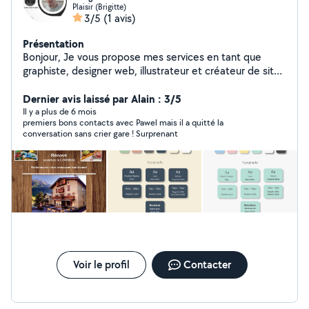
Plaisir (Brigitte)
3/5
(1 avis)
Présentation
Bonjour, Je vous propose mes services en tant que
graphiste, designer web, illustrateur et créateur de sites
web. Passionné par la création visuelle, je peux apporter
une valeur ajoutée à vos projets. Mes compétences :
Dernier avis laissé par Alain : 3/5
Design graphique : Logos, identité visuelle, supports de
Il y a plus de 6 mois
premiers bons contacts avec Pawel mais il a quitté la
communication. Design web : Sites web responsives,
conversation sans crier gare ! Surprenant
UI/UX design. Illustration : Illustrations vectorielles,
dessins digitaux. Création de sites web :
Développement de sites personnalisés et optimisés.
Pourquoi me choisir ? Créativité : Idées innovantes pour
vos projets. Polyvalence : Adaptabilité à différents styles
et besoins. Professionnalisme : Respect des délais et
haute qualité de travail. Je serais ravi de discuter de vos
besoins et de voir comment nous pouvons collaborer.
Merci de votre attention. Bien cordialement, Pawel
WebArt
Voir le profil
Contacter