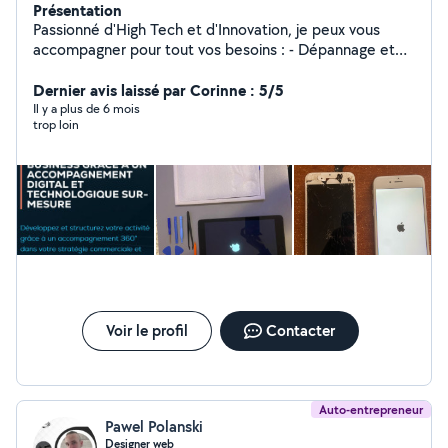
Présentation
Passionné d'High Tech et d'Innovation, je peux vous
accompagner pour tout vos besoins : - Dépannage et
assistance informatique - Réparation et recyclage de
matériel - Installations informatique et logiciel
Dernier avis laissé par Corinne : 5/5
Spécialiste Business et Marketing dans les domaines de
Il y a plus de 6 mois
trop loin
la Technologie et l'Innovation depuis plus de 6 ans. Je
propose un service de conseils en business et
marketing, couplé à de la formations IT Un problème?
Une idée ! Mon objectif, accompagner tous les projets
ambitieux et humains grâce à un accompagnement
digital et technologique sur mesure !
Voir le profil
Contacter
Auto-entrepreneur
Pawel Polanski
Designer web