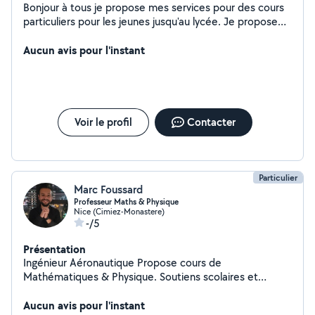
Bonjour à tous je propose mes services pour des cours
particuliers pour les jeunes jusqu'au lycée. Je propose
également un service de dépannage informatique pour
tous les ordinateurs (portable ou tour) que ce soit pour
Aucun avis pour l'instant
le gaming où la bureautique. À très vite.
Voir le profil
Contacter
Particulier
Marc Foussard
Professeur Maths & Physique
Nice (Cimiez-Monastere)
-/5
Présentation
Ingénieur Aéronautique Propose cours de
Mathématiques & Physique. Soutiens scolaires et
remise à niveau de la 6ème à la terminale. Si mon profil
vous intéresse, vous pouvez me contacter.
Aucun avis pour l'instant