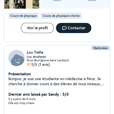
Cours de physique
Cours de physique-chimie
Voir le profil
Contacter
Particulier
Lou Trelle
Lou, étudiante
Nice (Borriglione-Saint Lambert)
3/5
(1 avis)
Présentation
Bonjour, je suis une étudiante en médecine à Nice. Je
cherche à donner cours à des élèves de tous niveaux,
notamment en matières scientifiques, mais je peux
aussi aider dans d'autres matières si besoin. J'ai eu un
Dernier avis laissé par Sandy : 3/5
bac spécialités maths, physique-chimie, option maths
Il y a plus de 6 mois
Elle est trop chère
expertes, et SVT en première Je suis tutrice en
médecine, ce qui me donne de l'expérience dans la