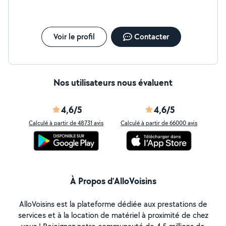
pédagogie, aussi bien pour donner des cours particuliers
que dans des amphithéâtres En parallèle de mon année
de médecine dans le cadre des "mineures", j'ai aussi
validé ma première année de licence de maths
Voir le profil
Contacter
(sciences et technologies)
Nos utilisateurs nous évaluent
4,6/5
4,6/5
Calculé à partir de 48731 avis
Calculé à partir de 66000 avis
À Propos d’AlloVoisins
AlloVoisins est la plateforme dédiée aux prestations de
services et à la location de matériel à proximité de chez