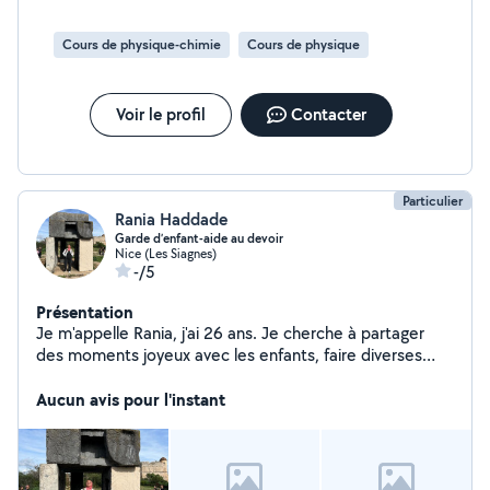
Cours de physique-chimie
Cours de physique
Voir le profil
Contacter
Particulier
Rania Haddade
Garde d’enfant-aide au devoir
Nice (Les Siagnes)
-/5
Présentation
Je m'appelle Rania, j'ai 26 ans. Je cherche à partager
des moments joyeux avec les enfants, faire diverses
activités et les aider à faire leurs devoirs. Je suis aussi
ouverte à des cours supp en maths jusqu'au niveau
Aucun avis pour l'instant
terminal.