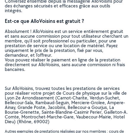
Conversez ensemble depuis la messagerie AlloVoisins pour
des échanges sécurisés et efficaces grâce aux outils
intégrés.
Est-ce que AlloVoisins est gratuit ?
Absolument ! AlloVoisins est un service entièrement gratuit
et sans aucune commission pour tout utilisateur cherchant un
membre, qu’il soit professionnel ou particulier, pour une
prestation de service ou une location de matériel. Payez
uniquement le prix de la prestation, fixé par vous,
demandeur, et l’offreur.
Vous pouvez réaliser le paiement en ligne de la prestation
directement sur AlloVoisins, sans aucune commission ni frais
bancaires.
Sur AlloVoisins, trouvez toutes les prestations de services
pour réaliser votre projet de Cours de physique sur la ville de
Lyon 2e Arrondissement (Carnot-Charite, Verdun-Suchet,
Bellecour-Sala, Rambaud-Seguin, Merciere-Grolee, Ampere-
Ainay, Grande Poste, Jacobins, Bellecour-a Gourjus, La
Bourse-Grenette, Sainte-Blandine-Casimir Perier, Gailleton-A.
Comte, Montrochet-Marche-Gare, Vaubecour-Mairie, Hotel
Dieu) (Rhône, 69002)
Autres exemples de prestations réalisées par nos membres : cours de