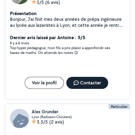
5/5
(6 avis)
Présentation
Bonjour, J'ai finit mes deux années de prépa ingénieure
au lycée aux lazaristes à Lyon, et cette année je rentre
en école d'ingénieur sur Lyon ! Je propose des services
de professeur particulier pour les matières scientifiques.
Dernier avis laissé par Antoine : 5/5
(Maths, Physique-Chimie, SI) Je suis disponible et
Il y a 6 mois
Top hyper pedagogue, mon fils a pris plaisir a approfondir ses
flexible sur les horaires. N'hésitez pas à me contacter
bases de maths. On attends les notes 😉
pour toutes questions ! Je suis ouvert à tout type de
petite mission. Pour me contacter 0772320607
Voir le profil
Contacter
Particulier
Alex Grunder
Lyon (Radisson-Choulans)
3,5/5
(2 avis)