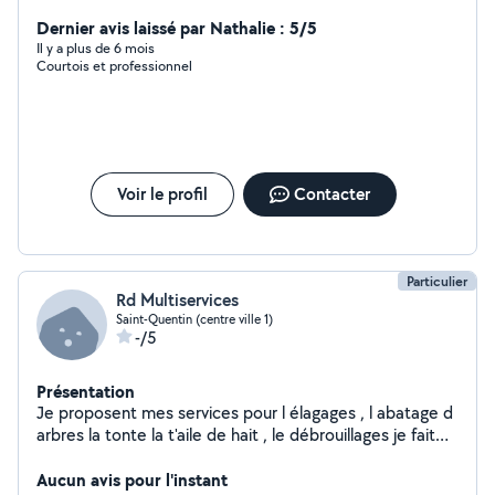
Dernier avis laissé par Nathalie : 5/5
Il y a plus de 6 mois
Courtois et professionnel
Voir le profil
Contacter
Particulier
Rd Multiservices
Saint-Quentin (centre ville 1)
-/5
Présentation
Je proposent mes services pour l élagages , l abatage d
arbres la tonte la t'aile de hait , le débrouillages je fait
aussi tous types de déchetteries , ramonage, peinture
et autres .
Aucun avis pour l'instant