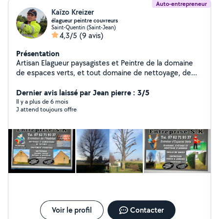
Auto-entrepreneur
Kaïzo Kreizer
élagueur peintre couvreurs
Saint-Quentin (Saint-Jean)
4,3/5
(9 avis)
Présentation
Artisan Elagueur paysagistes et Peintre de la domaine
de espaces verts, et tout domaine de nettoyage, de
l'habitat avec produits Agréé professionnel
Algimouss,d'Alep 2100
Dernier avis laissé par Jean pierre : 3/5
Il y a plus de 6 mois
J attend toujours offre
Voir le profil
Contacter