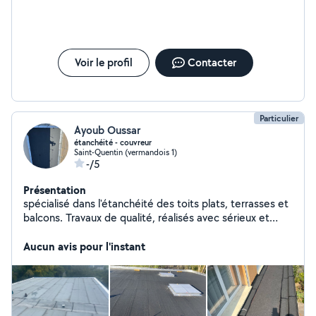
Voir le profil
Contacter
Particulier
Ayoub Oussar
étanchéité - couvreur
Saint-Quentin (vermandois 1)
-/5
Présentation
spécialisé dans l'étanchéité des toits plats, terrasses et
balcons. Travaux de qualité, réalisés avec sérieux et
ponctualité. Contactez-moi pour une visite et un devis
gratuit, sans engagement. Étanchéité toiture Recherche
Aucun avis pour l'instant
fuite Réparation infiltration Étanchéité terrasse / balcon
Toiture terrasse Isolation / humidité