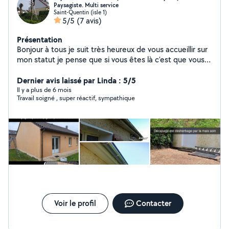
Paysagiste. Multi service
Saint-Quentin (isle 1)
5/5
(7 avis)
Présentation
Bonjour à tous je suit très heureux de vous accueillir sur
mon statut je pense que si vous êtes là c'est que vous
avez besoin d'aide ? Ne cherchez plus je suit la je suit
compétent est ne recule pas devant le travail je suit
Dernier avis laissé par Linda : 5/5
paysagiste agréé pour tout taille haie arbuste abattage
Il y a plus de 6 mois
Travail soigné , super réactif, sympathique
élagage plantation désherbage tonte de pelouse ets..
mai aussi nettoyage extérieur des bâtiments pavé
dallage toiture avec karcher haut pression est produit
professionnelle hydrofuge est anti mousse. Je pense
que j'en est assez dit travail soigné est garanti avec
facture interviens en 24h appelles moi pour tout
demande merci à bientôt
Voir le profil
Contacter