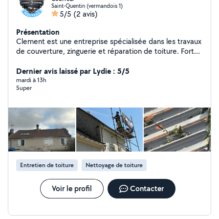
Saint-Quentin (vermandois 1)
5/5
(2 avis)
Présentation
Clement est une entreprise spécialisée dans les travaux
de couverture, zinguerie et réparation de toiture. Forts
de plusieurs générations d'expérience, nous intervenons
rapidement pour tous vos travaux : recherche de fuites,
Dernier avis laissé par Lydie : 5/5
remplacement de tuiles, nettoyage, démoussage, pose
mardi à 13h
Super
de gouttières, faîtage, rénovation complète et
entretien de toiture. Devis et déplacements gratuits.
Garantie décennale. Nous mettons un point d'honneur à
fournir un travail soigné, des conseils honnêtes et des
tarifs transparents.
Entretien de toiture
Nettoyage de toiture
Voir le profil
Contacter