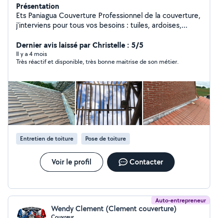
Présentation
Ets Paniagua Couverture Professionnel de la couverture,
j'interviens pour tous vos besoins : tuiles, ardoises,
zinguerie, isolation. Un service rapide, propre et garanti
pour protéger durablement votre habitation.
Dernier avis laissé par Christelle : 5/5
Il y a 4 mois
Très réactif et disponible, très bonne maitrise de son métier.
Entretien de toiture
Pose de toiture
Voir le profil
Contacter
Auto-entrepreneur
Wendy Clement (Clement couverture)
Couvreur