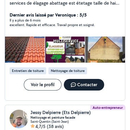
services de élagage abattage est étetage taille de haie
débroussaillage tout service de entretien de espaces
verts évacuation des déchets verts et des gravats. ) (
Dernier avis laissé par Veronique : 5/5
Je vous propose un service de nettoyage et peinture
Il y a plus de 6 mois
excellent. Rapide et efficace. Travail propre et soigné.
nettoyage de toiture façade pignon Muret gouttière et
peinture intérieur extérieur de la maison devis et
déplacement gratuit)
Entretien de toiture
Nettoyage de toiture
Voir le profil
Contacter
Auto-entrepreneur
Jessy Delpierre (Ets Delpierre)
Nettoyage et peinture facade
Saint-Quentin (Saint-Jean)
4,7/5
(38 avis)