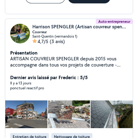
Auto-entrepreneur
Harrison SPENGLER (Artisan couvreur spengler)
Couvreur
Saint-Quentin (vermandois 1)
4,7/5
(3 avis)
Présentation
ARTISAN COUVREUR SPENGLER depuis 2015 vous
accompagne dans tous vos projets de couverture -
zinguerie - peinture Travaux garantie décennale !
Vérification de toiture par drone 90 rue des glacis
Dernier avis laissé par Frederic : 5/5
02100 SAINT QUENTIN
Il y a 13 jours
ponctuel reactif pro
Entretien de toiture
Nettoyage de toiture