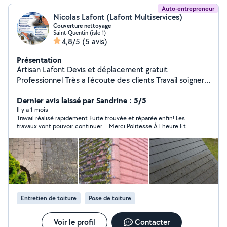
Auto-entrepreneur
Nicolas Lafont (Lafont Multiservices)
Couverture nettoyage
Saint-Quentin (isle 1)
4,8/5
(5 avis)
Présentation
Artisan Lafont Devis et déplacement gratuit
Professionnel Très a l'écoute des clients Travail soigner
avec assurance Spécialiste du nettoyage de toiture et
couverture
Dernier avis laissé par Sandrine : 5/5
Il y a 1 mois
Travail réalisé rapidement Fuite trouvée et réparée enfin! Les
travaux vont pouvoir continuer… Merci Politesse À l heure Et
sérieux Je recommande
Entretien de toiture
Pose de toiture
Voir le profil
Contacter