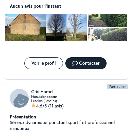
végétaux, devis et déplacement gratuit contactez-moi
Aucun avis pour l'instant
pour plus de renseignements entreprise de nettoyage,
peinture du bâtiment nettoyage façade pignon muret
dallage gouttière toiture hydrofuge peinture extérieur
intérieur
Voir le profil
Contacter
Particulier
Cris Hamel
Menuisier poseur
Lesdins (Lesdins)
4,6/5
(11 avis)
Présentation
Sérieux dynamique ponctuel sportif et professionnel
minutieux