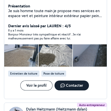
Présentation
Je suis homme toute main je propose mes services en
espace vert et peinture intérieur extérieur papier peint
pose de parquet flottant et nettoyage hydrofuge
toiture muret dallage etc travail soigné devis gratuit me
Dernier avis laissé par LAUREN : 4/5
déplace toute distance
Il y a 1 mois
Bonjour Monsieur très sympathique et réactif . Je n'ai
malheureusement pas pu faire affaire avec lui.
Entretien de toiture
Pose de toiture
Voir le profil
Contacter
Auto-entrepreneur
Dylan Heitzmann (Heitzmann dylan)