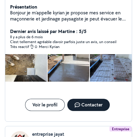
Présentation
Bonjour je m'appelle kyrian je propose mes service en
maçonnerie et jardinage paysagiste je peut évacuer les
déchet sur demande j'ai de l'expérience dans les deux
métier mais je suis assez polyvalent en autre tâche à
Dernier avis laissé par Martine : 5/5
demander merci
Il y a plus de 6 mois
C'est tellement agréable d'avoir parfois juste un avis, un conseil
Très reactif 👌☺️ Merci Kyrian
Voir le profil
Contacter
Entreprise
entreprise jayat