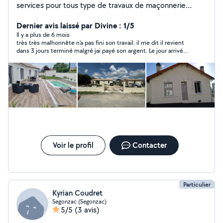
services pour tous type de travaux de maçonnerie
Jardinage, placo, coupe de bois, n'hésitez pas à me
contacter cordialement
Dernier avis laissé par Divine : 1/5
Il y a plus de 6 mois
très très malhonnête n'a pas fini son travail. il me dit il revient
dans 3 jours terminé malgré jai payé son argent. Le jour arrivé
comme convenue j'ai rappelé il n'a pas répondu et il n'a pas
rappelé et n'est pas venu.
Voir le profil
Contacter
Particulier
Kyrian Coudret
Segonzac (Segonzac)
5/5
(3 avis)