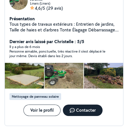
Linars (Linars)
4,6/5
(29 avis)
Présentation
Tous types de travaux extérieurs : Entretien de jardins,
Taille de haies et d'arbres Tonte Élagage Débarrassage
de garage, grange, box Credit d'impôts à 50%,
disponible 7j/7j. Devis gratuit sur demande, n'hésitez pas
Dernier avis laissé par Christelle : 5/5
à me contacter pour toutes demandes Contactez moi
Il y a plus de 6 mois
Personne aimable, ponctuelle, très réactive il s'est déplacé le
de préférence au 06/20/94/78/34
jour même. Devis établi dans les 2 jours.
Nettoyage de panneau solaire
Voir le profil
Contacter