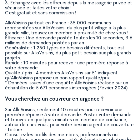
3. Echangez avec les offreurs depuis la messagerie privée et
sécurisée et faites votre choix !
C’est gratuit et sans commission !
AlloVoisins partout en France : 35 000 communes
représentées sur AlloVoisins, du plus petit village à la plus
grande ville, trouvez un membre à proximité de chez vous !
Efficace : Une demande postée toutes les 10 secondes, 3.6
millions de demandes postées par an
Généraliste : 1 250 types de besoins différents, tout est
possible sur AlloVoisins, du plus petit besoin aux plus grands
projets.
Rapide : 10 minutes pour recevoir une première réponse à
votre demande
Qualité / prix : 4 membres AlloVoisins sur 5* indiquent
qu’AlloVoisins propose un bon rapport qualité/prix
* Données issues d’une enquête AlloVoisins réalisée sur un
échantillon de 5 671 personnes interrogées (Février 2024)
Vous cherchez un couvreur en urgence ?
Sur AlloVoisins, seulement 10 minutes pour recevoir une
première réponse à votre demande. Postez votre demande
et trouvez en quelques minutes un membre de confiance,
autour de chez vous, pour votre besoin urgent de couverture
- toiture
Consultez les profils des membres, professionnels ou
particuliers, qui vous ont contacté. Présentation, photos de