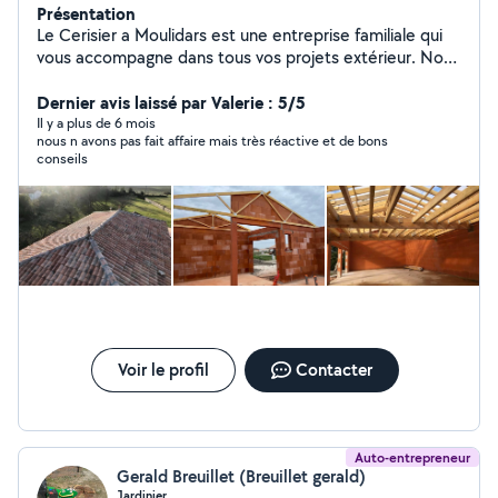
Présentation
Le Cerisier a Moulidars est une entreprise familiale qui
vous accompagne dans tous vos projets extérieur. Nous
mettons tout notre savoir-faire en œuvre depuis 20 ans
au service des particuliers. N'hésitez pas à nous
Dernier avis laissé par Valerie : 5/5
contacter pour obtenir un devis gratuit, nos prestations
Il y a plus de 6 mois
nous n avons pas fait affaire mais très réactive et de bons
seront de qualité et couvert par une garantie décennale
conseils
Voir le profil
Contacter
Auto-entrepreneur
Gerald Breuillet (Breuillet gerald)
Jardinier