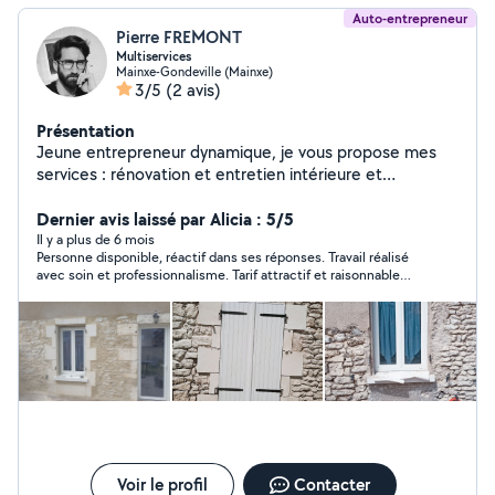
Auto-entrepreneur
Pierre FREMONT
Multiservices
Mainxe-Gondeville (Mainxe)
3/5
(2 avis)
Présentation
Jeune entrepreneur dynamique, je vous propose mes
services : rénovation et entretien intérieure et
extérieure . A très vite
Dernier avis laissé par Alicia : 5/5
Il y a plus de 6 mois
Personne disponible, réactif dans ses réponses. Travail réalisé
avec soin et professionnalisme. Tarif attractif et raisonnable
quant au travail demandé. Je recommande vivement cette
personne.
Voir le profil
Contacter