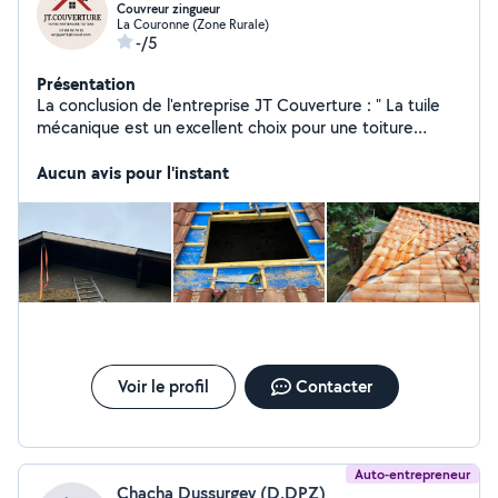
Couvreur zingueur
La Couronne (Zone Rurale)
-/5
Présentation
La conclusion de l'entreprise JT Couverture : " La tuile
mécanique est un excellent choix pour une toiture
durable, esthétique et facile à poser. Son emboîtement
précis garantit une excellente étanchéité et son large
Aucun avis pour l'instant
choix de matériaux et de coloris permet de s'adapter à
tous types d'architectures. Si vous cherchez une solution
performante et économique pour votre couverture, la
tuile mécanique est une option incontournable ! "
Voir le profil
Contacter
Auto-entrepreneur
Chacha Dussurgey (D.DPZ)