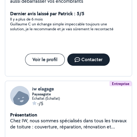
aussi débarrasser vos encombrants
Dernier avis laissé par Patrick : 5/5
Il y a plus de 6 mois
Guillaume C un échange simple impeccable toujours une
solution, je le recommande et je vais sûrement le recontacté
Voir le profil
Contacter
Entreprise
iw elagage
Payasagiste
Échallat (Échallat)
-/5
Présentation
Chez IW, nous sommes spécialisés dans tous les travaux
de toiture : couverture, réparation, rénovation et
entretien. Que ce soit pour une toiture neuve, une