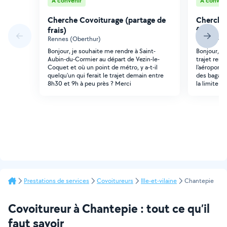
À convenir
À conveni
Cherche Covoiturage (partage de
Cherche 
frais)
frais)
Rennes (Oberthur)
Cesson-Sé
Bonjour, je souhaite me rendre à Saint-
Bonjour, Je
Aubin-du-Cormier au départ de Vezin-le-
trajet ren
Coquet et où un point de métro, y a-t-il
l'aéroport l
quelqu'un qui ferait le trajet demain entre
des bagage
8h30 et 9h à peu près ? Merci
la limite d
Prestations de services
Covoitureurs
Ille-et-vilaine
Chantepie
Covoitureur à Chantepie : tout ce qu’il
faut savoir