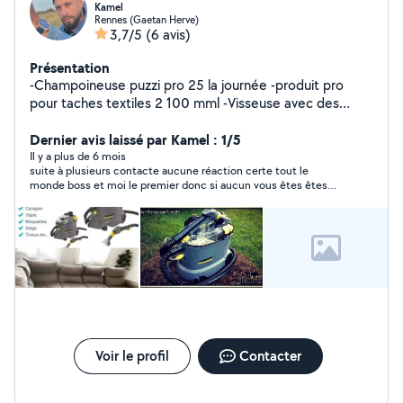
Kamel
Rennes (Gaetan Herve)
3,7/5
(6 avis)
Présentation
-Champoineuse puzzi pro 25 la journée -produit pro
pour taches textiles 2 100 mml -Visseuse avec des
brosses de nettoyage. 5 la journée -Nettoyeur vapeur
Sc3 karcher 15 la journée Possibilité livraison à domicile
Dernier avis laissé par Kamel : 1/5
avec supplément Possibilité de faire le nettoyage moi
Il y a plus de 6 mois
suite à plusieurs contacte aucune réaction certe tout le
même également
monde boss et moi le premier donc si aucun vous êtes êtes
sérieux laisser tomber personne bosse avec vois
Voir le profil
Contacter