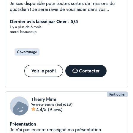
Je suis disponible pour toutes sortes de missions du
quotidien ! Je serai ravie de vous aider dans vos
démarche administratives (en ligne ou papier) : -
répondre à un courrier, remplir un formulaire, classer vos
Dernier avis laissé par Oner : 5/5
documents, - vous accompagner physiquement à vos
Il y a plus de 6 mois
merci beaucoup
rendez-vous. Je peux relire et corriger vos rapports de
stage, courriers et livres (orthographe, grammaire,
syntaxe, orthotypographie, mise en page). Je peux vous
accompagner pour une promenade, passer un temps
Covoiturage
convivial avec vous. Je fais vos courses, votre ménage,
votre lessive/repassage. Je garde vos enfants ou leur
donne un soutien scolaire (niveau primaire).
Voir le profil
Contacter
Particulier
Thierry Mimi
Vern-sur-Seiche (Sud et Est)
4,4/5
(9 avis)
Présentation
Je n'ai pas encore renseigné ma présentation.