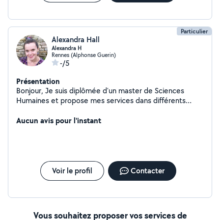
Particulier
Alexandra Hall
Alexandra H
Rennes (Alphonse Guerin)
-/5
Présentation
Bonjour, Je suis diplômée d'un master de Sciences
Humaines et propose mes services dans différents
domaines, principalement pour des cours particuliers ou
de la garde d'animaux.
Aucun avis pour l'instant
Voir le profil
Contacter
Vous souhaitez proposer vos services de