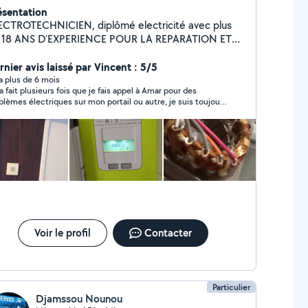
ésentation
ECTROTECHNICIEN, diplômé electricité avec plus
 18 ANS D'EXPERIENCE POUR LA REPARATION ET
 MAINTENANCE DE SYSTEME ET MACHINE
ECTRIQUE DOMESTIQUE ET INDUSTRIELLE.
rnier avis laissé par Vincent : 5/5
ponible pour tout intervention en electricité.
y a plus de 6 mois
a fait plusieurs fois que je fais appel à Amar pour des
blèmes électriques sur mon portail ou autre, je suis toujours
sfait par ses conseils et sa fiabilité dans son travail.
Voir le profil
Contacter
Particulier
Djamssou Nounou