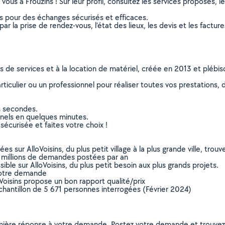
vous à Frouzins ! Sur leur profil, consultez les services proposés, le
ns pour des échanges sécurisés et efficaces.
r la prise de rendez-vous, l’état des lieux, les devis et les facture
ns de services et à la location de matériel, créée en 2013 et plébi
culier ou un professionnel pour réaliser toutes vos prestations, d
s secondes.
nnels en quelques minutes.
sécurisée et faites votre choix !
sur AlloVoisins, du plus petit village à la plus grande ville, tro
 millions de demandes postées par an
ible sur AlloVoisins, du plus petit besoin aux plus grands projets.
votre demande
oVoisins propose un bon rapport qualité/prix
chantillon de 5 671 personnes interrogées (Février 2024)
remière réponse à votre demande. Postez votre demande et trouve