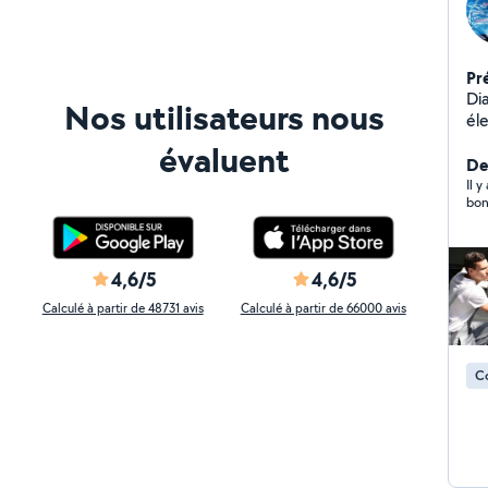
Pr
Diagnostic Ré
Nos utilisateurs nous
électri
évaluent
De
Il 
bon
4,6/5
4,6/5
Calculé à partir de 48731 avis
Calculé à partir de 66000 avis
C