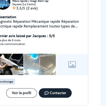
Méca rapide / Diag/ élect rap
Seysses (Le Centre)
3,5/5
(2 avis)
ésentation
paration Mécanique rapide Réparation
que rapide Remplacement toutes types de
pièces Nettoyage moteur
rnier avis laissé par Jacques : 5/5
y a plus de 6 mois
ne communication
ovoiturage
Voir le profil
Contacter