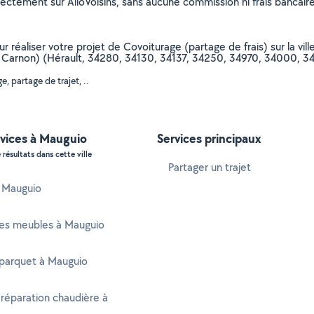
rectement sur AlloVoisins, sans aucune commission ni frais bancaire
ur réaliser votre projet de Covoiturage (partage de frais) sur la vil
st, Carnon) (Hérault, 34280, 34130, 34137, 34250, 34970, 34000, 3
 partage de trajet, ..
rvices à Mauguio
Services principaux
 résultats dans cette ville
Partager un trajet
à Mauguio
es meubles à Mauguio
 parquet à Mauguio
 réparation chaudière à