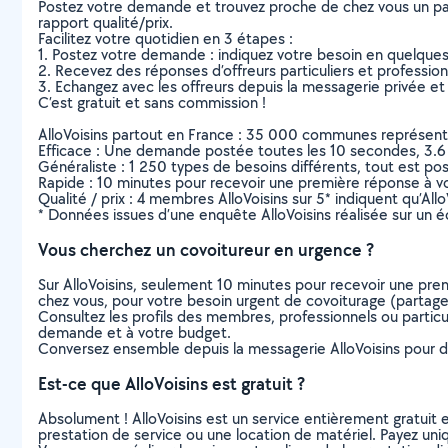
Postez votre demande et trouvez proche de chez vous un parti
rapport qualité/prix.
Facilitez votre quotidien en 3 étapes :
1. Postez votre demande : indiquez votre besoin en quelque
2. Recevez des réponses d’offreurs particuliers et professio
3. Echangez avec les offreurs depuis la messagerie privée et 
C’est gratuit et sans commission !
AlloVoisins partout en France : 35 000 communes représentées 
Efficace : Une demande postée toutes les 10 secondes, 3.6
Généraliste : 1 250 types de besoins différents, tout est poss
Rapide : 10 minutes pour recevoir une première réponse à 
Qualité / prix : 4 membres AlloVoisins sur 5* indiquent qu’All
* Données issues d’une enquête AlloVoisins réalisée sur un é
Vous cherchez un covoitureur en urgence ?
Sur AlloVoisins, seulement 10 minutes pour recevoir une p
chez vous, pour votre besoin urgent de covoiturage (partage 
Consultez les profils des membres, professionnels ou particuli
demande et à votre budget.
Conversez ensemble depuis la messagerie AlloVoisins pour de
Est-ce que AlloVoisins est gratuit ?
Absolument ! AlloVoisins est un service entièrement gratuit 
prestation de service ou une location de matériel. Payez uniq