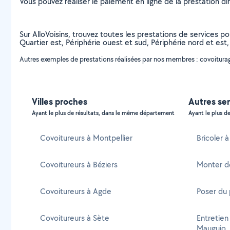
Vous pouvez réaliser le paiement en ligne de la prestation di
Sur AlloVoisins, trouvez toutes les prestations de services po
Quartier est, Périphérie ouest et sud, Périphérie nord et e
Autres exemples de prestations réalisées par nos membres : covoiturage,
Villes proches
Autres se
Ayant le plus de résultats, dans le même département
Ayant le plus de
Covoitureurs à Montpellier
Bricoler 
Covoitureurs à Béziers
Monter d
Covoitureurs à Agde
Poser du
Covoitureurs à Sète
Entretien
Mauguio