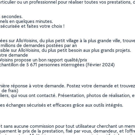
culier ou un professionnel pour réaliser toutes vos prestations, d
s secondes.
nnels en quelques minutes.
sécurisée et faites votre choix !
sur AlloVoisins, du plus petit village à la plus grande ville, tro
 millions de demandes postées par an
ible sur AlloVoisins, du plus petit besoin aux plus grands projets.
votre demande
oVoisins propose un bon rapport qualité/prix
chantillon de 5 671 personnes interrogées (Février 2024)
remière réponse à votre demande. Postez votre demande et trouve
de frais)
ers, qui vous ont contacté. Présentation, photos de réalisation, exp
s échanges sécurisés et efficaces grâce aux outils intégrés.
et sans aucune commission pour tout utilisateur cherchant un membre
uement le prix de la prestation, fixé par vous, demandeur, et l’offr