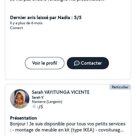
Dernier avis laissé par Nadia : 5/5
Il y a plus de 6 mois
Correct
Voir le profil
Contacter
Particulier
Sarah VAYITUNGA VICENTE
Sarah V.
Nanterre (Langevin)
-/5
Présentation
Bonjour ! Je suis disponible pour tous vos petits services
: - montage de meuble en kit (type IKEA) - covoiturage /
déplacement sur courte distance - rédaction /