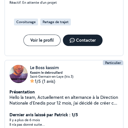
Réactif. En attente d’un projet
Covoiturage
Partage de trajet
Voir le profil
Contacter
Particulier
Le Boss kassim
Kassim le debrouillard
Saint-Germain-en-Laye (Iris 3)
1/5
(1 avis)
Présentation
Hello la team, Actuellement en alternance à la Direction
Nationale d'Enedis pour 12 mois, j'ai décidé de créer ce
compte pour rentabiliser ma voiture et proposer mes
services. Je suis dispo pour du covoiturage, le transport
Dernier avis laissé par Patrick : 1/5
de courses, de colis, ou de marchandises depuis les
Il y a plus de 6 mois
Il n’a pas donné suite…
magasins, selon vos besoins. N'hésitez pas à me