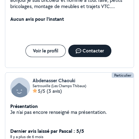
Bonjour je suis bricoleur et homme à tout faire, petits
bricolages, montage de meubles et trajets VTC.
Courtoisie et efficacité sont mes maîtres mots.
Aucun avis pour l'instant
Voir le profil
Contacter
Particulier
Abdenasser Chaouki
Sartrouville (Les Champs Thibaux)
5/5
(3 avis)
Présentation
Je n'ai pas encore renseigné ma présentation.
Dernier avis laissé par Pascal : 5/5
Il y a plus de 6 mois