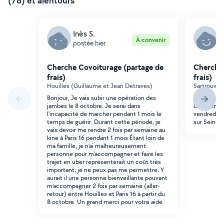
(78) et alentours
Inès S.
S
À convenir
postée hier
p
Cherche Covoiturage (partage de
Cherche 
frais)
frais)
Houilles (Guillaume et Jean Detraves)
Sartrouvil
Bonjour, Je vais subir une opération des
Bonjour, j
jambes le 8 octobre. Je serai dans
déposer 4 p
l'incapacité de marcher pendant 1 mois le
vendredi 31
temps de guérir. Durant cette période, je
sur Seine p
vais devoir me rendre 2 fois par semaine au
kine à Paris 16 pendant 1 mois Étant loin de
ma famille, je n'ai malheureusement
personne pour m'accompagner et faire les
trajet en uber représenterait un coût très
important, je ne peux pas me permettre. Y
aurait il une personne bienveillante pouvant
m'accompagner 2 fois par semaine (aller-
retour) entre Houilles et Paris 16 à partir du
8 octobre. Un grand merci pour votre aide