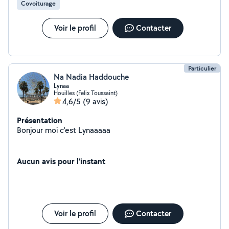
Covoiturage
Voir le profil
Contacter
Particulier
Na Nadia Haddouche
Lynaa
Houilles (Felix Toussaint)
4,6/5
(9 avis)
Présentation
Bonjour moi c'est Lynaaaaa
Aucun avis pour l'instant
Voir le profil
Contacter