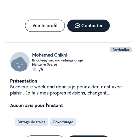
Voir le profil
Contacter
Particulier
Mohamed Chikhi
Bricoleur/mécano vidange disqu
Nanterre (Gare)
-/5
Présentation
Bricoleur le week-end donc si je peux aider, c'est avec
plaisir . Je fais mes propres révisions, changent
d'ampoules ( petite bricole) et nettoyage de ma voiture
en profondeur . Je perce , je monte , démonte , je peux
Aucun avis pour l'instant
aider en déménagement aussi. À la demande je me
ferai un plaisir d'y répondre
Partage de trajet
Covoiturage