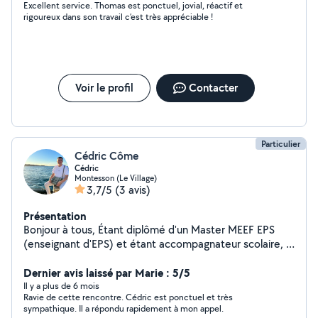
Excellent service. Thomas est ponctuel, jovial, réactif et
de métier) éducateur de football, livreur, Technicien de
rigoureux dans son travail c’est très appréciable !
maintenance etc .. Je suis à disposition pour tout type
de demande (de la location d'outils,déménagement,
etc..) N'hésitez pas à me contacter, Au plaisir de vous
rendre service dans la convivialité et la bonne humeur
=).
Voir le profil
Contacter
Particulier
Cédric Côme
Cédric
Montesson (Le Village)
3,7/5
(3 avis)
Présentation
Bonjour à tous, Étant diplômé d'un Master MEEF EPS
(enseignant d'EPS) et étant accompagnateur scolaire, je
suis disponible pour tout type d'aide aux devoirs, baby-
sitting, accompagnement sportif, mais aussi pour toute
Dernier avis laissé par Marie : 5/5
aide de transports/services (voiture, déménagement,
Il y a plus de 6 mois
Ravie de cette rencontre. Cédric est ponctuel et très
bricole), ou de promenade de d'animaux. Je suis a
sympathique. Il a répondu rapidement à mon appel.
disposition également pour de la location d'outils de