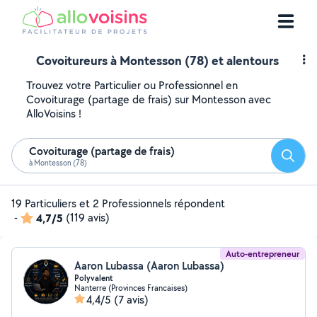
Covoitureurs à Montesson (78) et alentours
Trouvez votre Particulier ou Professionnel en
Covoiturage (partage de frais) sur Montesson avec
AlloVoisins !
Covoiturage (partage de frais)
Reche
à Montesson (78)
19 Particuliers et 2 Professionnels répondent
-
4,7/5
(119 avis)
Auto-entrepreneur
Aaron Lubassa (Aaron Lubassa)
Polyvalent
Nanterre (Provinces Francaises)
4,4/5
(7 avis)