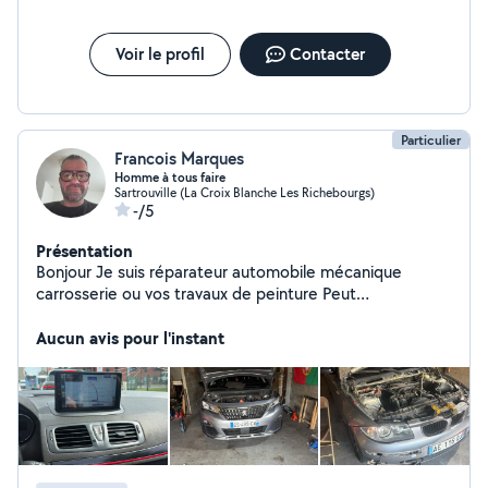
Voir le profil
Contacter
Particulier
Francois Marques
Homme à tous faire
Sartrouville (La Croix Blanche Les Richebourgs)
-/5
Présentation
Bonjour Je suis réparateur automobile mécanique
carrosserie ou vos travaux de peinture Peut
éventuellement faire des covoiturages sur grande
distance si besoin
Aucun avis pour l'instant