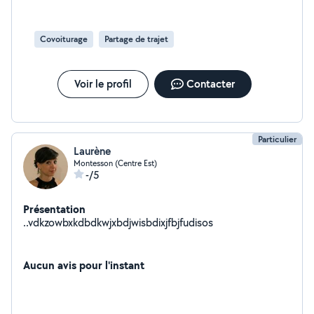
contacter
Covoiturage
Partage de trajet
Voir le profil
Contacter
Particulier
Laurène
Montesson (Centre Est)
-/5
Présentation
..vdkzowbxkdbdkwjxbdjwisbdixjfbjfudisos
Aucun avis pour l'instant