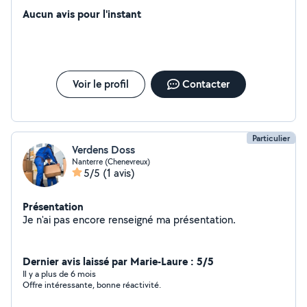
correction de documents et courriers - création de CV
Aucun avis pour l'instant
et lettres de motivation - prestations de communication
(création de carte de visite et flyers photo/vidéo,
community management)
Voir le profil
Contacter
Particulier
Verdens Doss
Nanterre (Chenevreux)
5/5
(1 avis)
Présentation
Je n'ai pas encore renseigné ma présentation.
Dernier avis laissé par Marie-Laure : 5/5
Il y a plus de 6 mois
Offre intéressante, bonne réactivité.