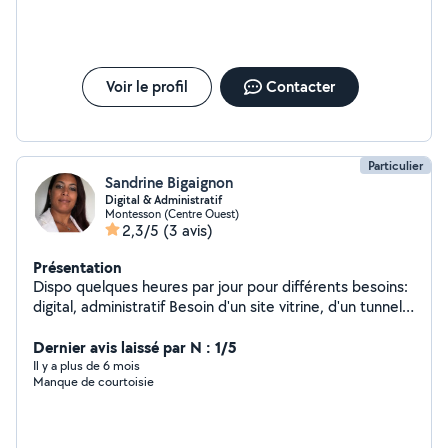
tout type. N'hésitez pas à me contacter, Au plaisir de
vous rendre service dans la convivialité!
Voir le profil
Contacter
Particulier
Sandrine Bigaignon
Digital & Administratif
Montesson (Centre Ouest)
2,3/5
(3 avis)
Présentation
Dispo quelques heures par jour pour différents besoins:
digital, administratif Besoin d'un site vitrine, d'un tunnel
de vente, d'un community manager - contactez-moi Je
peux aussi vous aider avec votre administratif
Dernier avis laissé par N : 1/5
Il y a plus de 6 mois
Manque de courtoisie