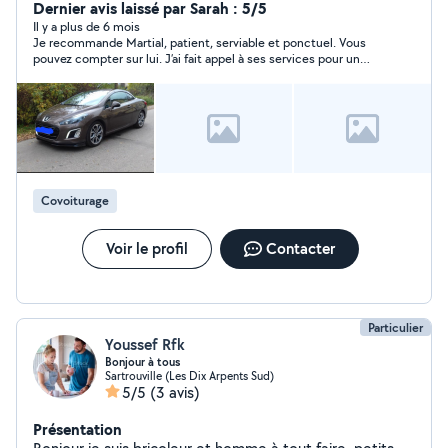
accompagnement pour personnes âgées, Enfants
Dernier avis laissé par Sarah : 5/5
,Mariages, livraisons des courses, voyages longues
Il y a plus de 6 mois
Je recommande Martial, patient, serviable et ponctuel. Vous
distances avec mon véhicule ou celui du particulier en
pouvez compter sur lui. J’ai fait appel à ses services pour un
toute sécurité. VÉHICULE PROPRE ET CONFORTABLE.
trajet aller à l’aéroport de Roissy avec mes 2 enfants à 5h du
DISPONIBLE RAPIDEMENT.
matin ! Un grand merci !
Covoiturage
Voir le profil
Contacter
Particulier
Youssef Rfk
Bonjour à tous
Sartrouville (Les Dix Arpents Sud)
5/5
(3 avis)
Présentation