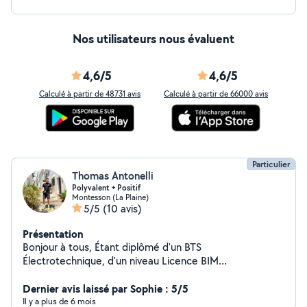
Nos utilisateurs nous évaluent
4,6/5
4,6/5
Calculé à partir de 48731 avis
Calculé à partir de 66000 avis
Particulier
Thomas Antonelli
Polyvalent + Positif
Montesson (La Plaine)
5/5
(10 avis)
Présentation
Bonjour à tous, Étant diplômé d'un BTS
Électrotechnique, d'un niveau Licence BIM
(Modélisation Bâtiment Informatique) et éducateur
sportif (football). A travers mon jeune age, j'ai travaillé
Dernier avis laissé par Sophie : 5/5
dans plusieurs domaine comme le bâtiment (tout corps
Il y a plus de 6 mois