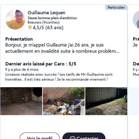
Particulier
Guillaume Lequen
Jeune homme plein d’ambition
Beauvais (Voisinlieu)
4,5/5
(63 avis)
Présentation
Pr
Bonjour, je m'appel Guillaume j'ai 26 ans, je suis
actuellement en invalidité suite à nombreux problèmes
de santé mais apte à pouvoir réalisé de petit boulots
sans problème. Passionné par les espaces verts et la
Dernier avis laissé par Caro : 5/5
Der
cuisine je suis disponible pour entretenir vos jardins ou
Il y a plus de 6 mois
Il 
Livraison réalisée avec succès ! Les tarifs de Mr Guillaume sont
Mon
de m'occuper du repas de vos différents événements.
honnêtes . Il est très sérieux ! Je le recommande vivement !
Motivé, serviable et professionnel j'attend vos
demandes avec grand plaisir.
Voir le profil
Contacter