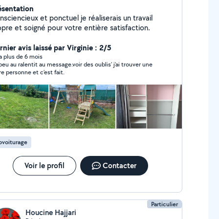
ésentation
sciencieux et ponctuel je réaliserais un travail
pre et soigné pour votre entière satisfaction.
nier avis laissé par Virginie : 2/5
y a plus de 6 mois
eu au ralentit au message.voir des oublis’ j’ai trouver une
re personne et c’est fait.
ovoiturage
Voir le profil
Contacter
Particulier
Houcine Hajjari