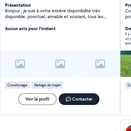
Présentation
Pr
Bonjour , je suis à votre entière disponibilité très
Con
disponible, ponctuel, aimable et souriant, tous les
pro
qualités pour rendre un ou des services la confiance
est ma priorité
Aucun avis pour l'instant
Der
Il 
un p
aut
Covoiturage
Partage de trajet
C
Voir le profil
Contacter