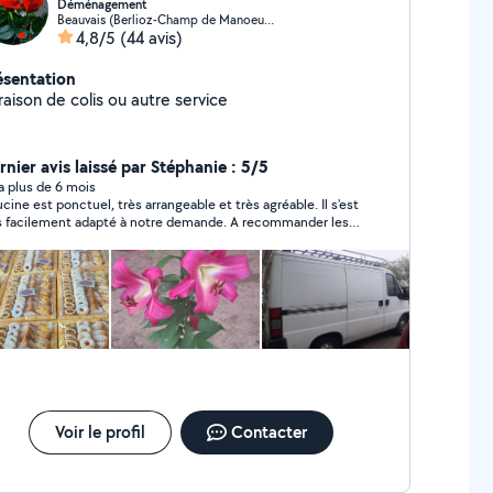
Déménagement
Beauvais (Berlioz-Champ de Manoeuvre)
4,8/5
(44 avis)
ésentation
raison de colis ou autre service
rnier avis laissé par Stéphanie : 5/5
y a plus de 6 mois
est ponctuel, très arrangeable et très agréable. Il s'est
s facilement adapté à notre demande. A recommander les
x fermés
Voir le profil
Contacter