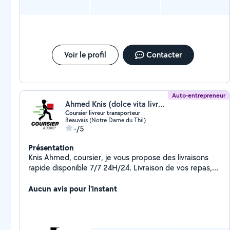
Voir le profil
Contacter
Auto-entrepreneur
Ahmed Knis (dolce vita livraison a domicile)
Coursier livreur transporteur
Beauvais (Notre Dame du Thil)
-/5
Présentation
Knis Ahmed, coursier, je vous propose des livraisons
rapide disponible 7/7 24H/24. Livraison de vos repas,
courrier, colis et autres et ceci dans un rayon de 100
kilomètres autour de Beauvais. Tout type de véhicules
Aucun avis pour l'instant
pour livraison en fonction du volume. Merci de prendre
contact pour de plus amples informations