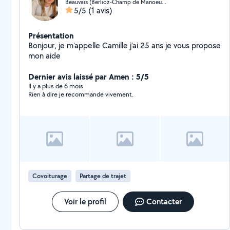
Beauvais (Berlioz-Champ de Manoeuvre)
5/5
(1 avis)
Présentation
Bonjour, je m'appelle Camille j'ai 25 ans je vous propose
mon aide
Dernier avis laissé par Amen : 5/5
Il y a plus de 6 mois
Rien à dire je recommande vivement.
Covoiturage
Partage de trajet
Voir le profil
Contacter