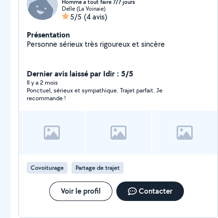
Homme a tout faire 7/7 jours
Delle (La Voinaie)
5/5
(4 avis)
Présentation
Personne sérieux très rigoureux et sincère
Dernier avis laissé par Idir : 5/5
Il y a 2 mois
Ponctuel, sérieux et sympathique. Trajet parfait. Je
recommande !
Covoiturage
Partage de trajet
Voir le profil
Contacter