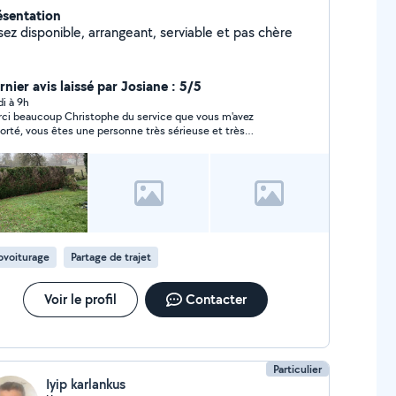
ésentation
sez disponible, arrangeant, serviable et pas chère
nier avis laissé par Josiane : 5/5
di à 9h
ci beaucoup Christophe du service que vous m'avez
orté, vous êtes une personne très sérieuse et très
pathique. Je n'hésiterai pas à vous recontacter si besoin.
recommande cette personne très sérieuse à beaucoup de
nde
ovoiturage
Partage de trajet
Voir le profil
Contacter
Particulier
Iyip karlankus