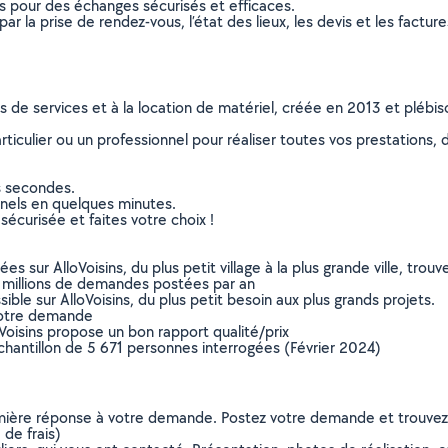
ns pour des échanges sécurisés et efficaces.
r la prise de rendez-vous, l’état des lieux, les devis et les facture
ns de services et à la location de matériel, créée en 2013 et plébi
culier ou un professionnel pour réaliser toutes vos prestations, d
s secondes.
nnels en quelques minutes.
sécurisée et faites votre choix !
sur AlloVoisins, du plus petit village à la plus grande ville, tro
 millions de demandes postées par an
ible sur AlloVoisins, du plus petit besoin aux plus grands projets.
votre demande
oVoisins propose un bon rapport qualité/prix
chantillon de 5 671 personnes interrogées (Février 2024)
remière réponse à votre demande. Postez votre demande et trouve
de frais)