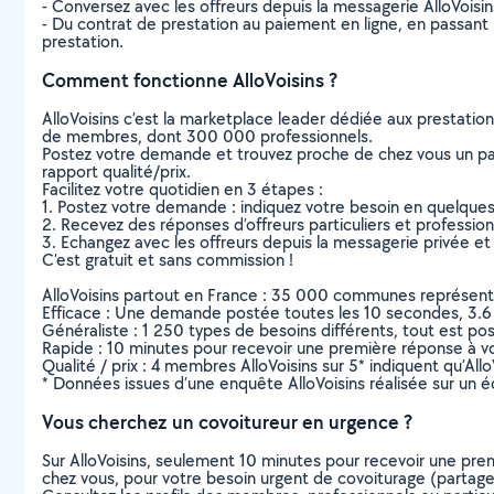
- Conversez avec les offreurs depuis la messagerie AlloVoisi
- Du contrat de prestation au paiement en ligne, en passant pa
prestation.
Comment fonctionne AlloVoisins ?
AlloVoisins c’est la marketplace leader dédiée aux prestatio
de membres, dont 300 000 professionnels.
Postez votre demande et trouvez proche de chez vous un parti
rapport qualité/prix.
Facilitez votre quotidien en 3 étapes :
1. Postez votre demande : indiquez votre besoin en quelque
2. Recevez des réponses d’offreurs particuliers et professio
3. Echangez avec les offreurs depuis la messagerie privée et 
C’est gratuit et sans commission !
AlloVoisins partout en France : 35 000 communes représentées 
Efficace : Une demande postée toutes les 10 secondes, 3.6
Généraliste : 1 250 types de besoins différents, tout est poss
Rapide : 10 minutes pour recevoir une première réponse à 
Qualité / prix : 4 membres AlloVoisins sur 5* indiquent qu’All
* Données issues d’une enquête AlloVoisins réalisée sur un é
Vous cherchez un covoitureur en urgence ?
Sur AlloVoisins, seulement 10 minutes pour recevoir une p
chez vous, pour votre besoin urgent de covoiturage (partage 