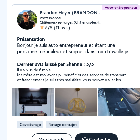
Auto-entrepreneur
Brandon Heyer (BRANDON HEYER)
Professionnel
Châtenois-les-Forges (Châtenois-les-Forges)
5/5
(11 avis)
Présentation
Bonjour je suis auto entrepreneur et étant une
personne méticuleux et soigner dans mon travaille je
peut vous faire le menage chez vous ou dans vos
Airbnb, je peut vous faire du nettoyage de voiture, de l
Dernier avis laissé par Shanna : 5/5
entretien de jardin, du montage et démontage de
Il y a plus de 6 mois
Ma mère est moi avons pu bénéficier des services de transport
meuble, instalation de tv au mur et aussi chercher des
et franchement je suis très satisfaite. vous pouvez y aller les
courses, livret des colis je suis multi tache dans la limite
yeux fermés. Aller retour Belfort Nancy le trajet c’est super bien
de mes connaissances biens sur.
passer. Conduite prudente, heure de rendez vous respecté rien
à dire vraiment. Brandon est un homme respecteux et très
sympathique. Je recommande fortement. Je referai appel à lui
avec plaisir.
Covoiturage
Partage de trajet
Voir le profil
Contacter