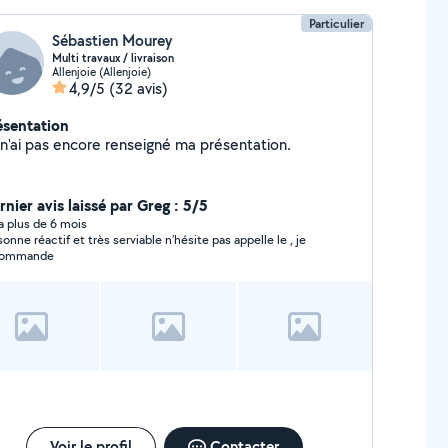
Particulier
Sébastien Mourey
Multi travaux / livraison
Allenjoie (Allenjoie)
4,9/5
(32 avis)
ésentation
Je n'ai pas encore renseigné ma présentation.
nier avis laissé par Greg : 5/5
y a plus de 6 mois
sonne réactif et très serviable n’hésite pas appelle le , je
commande
Voir le profil
Contacter