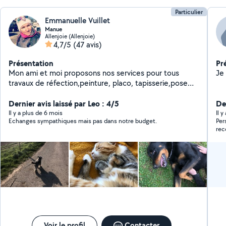
Particulier
Emmanuelle Vuillet
Manue
Allenjoie (Allenjoie)
4,7/5
(47 avis)
Présentation
Pr
Mon ami et moi proposons nos services pour tous
travaux de réfection,peinture, placo, tapisserie,pose
de carrelage..aide au
déménagement,manutention,ainsi que l'entretien
Dernier avis laissé par Leo : 4/5
Der
extérieurs,tonte de pelouse,taille de haies etc..Service
Il y a plus de 6 mois
Il 
Echanges sympathiques mais pas dans notre budget.
Per
à la personne ménage course. Nous nous ferons
re
également le plaisir de garder vos animaux domestique
dans notre maison avec jardin.
Voir le profil
Contacter