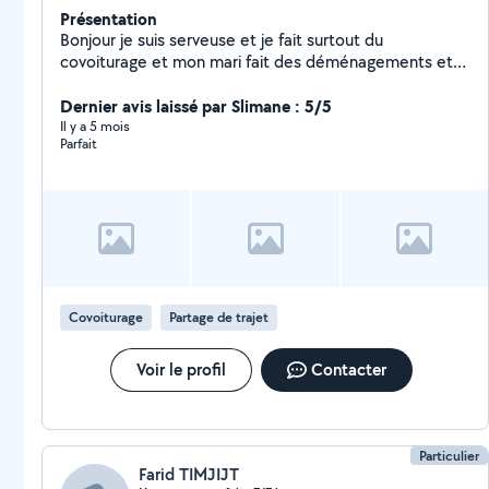
Présentation
Bonjour je suis serveuse et je fait surtout du
covoiturage et mon mari fait des déménagements et
vous débarrasse de tout ce que vous n'avez plus besoin
.
Dernier avis laissé par Slimane : 5/5
Il y a 5 mois
Parfait
Covoiturage
Partage de trajet
Voir le profil
Contacter
Particulier
Farid TIMJIJT