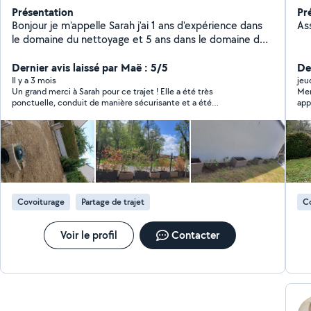
Présentation
Pr
Bonjour je m'appelle Sarah j'ai 1 ans d'expérience dans
As
le domaine du nettoyage et 5 ans dans le domaine du
jardinage , plantation , tonte , je suis quelqu'un de
Dernier avis laissé par Maë : 5/5
manuel et beaucoup de professionnalisme .
Der
Il y a 3 mois
jeu
Un grand merci à Sarah pour ce trajet ! Elle a été très
Mer
ponctuelle, conduit de manière sécurisante et a été
app
particulièrement bienveillante alors que j'étais avec ma petite
sym
fille et en plein déménagement. Une personne d'une grande
Je 
aide. Je recommande les yeux fermés !✨
mo
Covoiturage
Partage de trajet
C
Voir le profil
Contacter