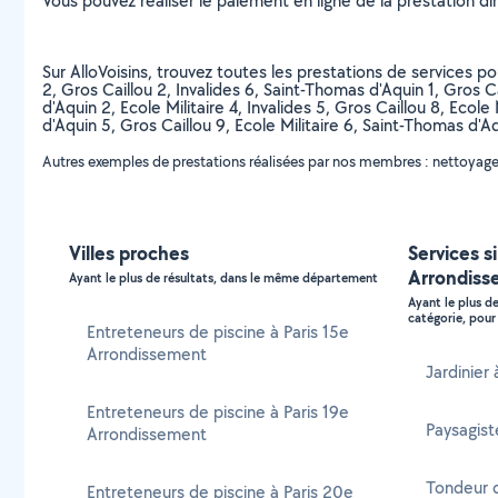
Vous pouvez réaliser le paiement en ligne de la prestation di
Sur AlloVoisins, trouvez toutes les prestations de services pou
2, Gros Caillou 2, Invalides 6, Saint-Thomas d'Aquin 1, Gros 
d'Aquin 2, Ecole Militaire 4, Invalides 5, Gros Caillou 8, Ecol
d'Aquin 5, Gros Caillou 9, Ecole Militaire 6, Saint-Thomas d'Aqu
Autres exemples de prestations réalisées par nos membres : nettoyage de
Villes proches
Services si
Arrondiss
Ayant le plus de résultats, dans le même département
Ayant le plus d
catégorie, pour 
Entreteneurs de piscine à Paris 15e
Arrondissement
Jardinier
Entreteneurs de piscine à Paris 19e
Paysagist
Arrondissement
Tondeur d
Entreteneurs de piscine à Paris 20e