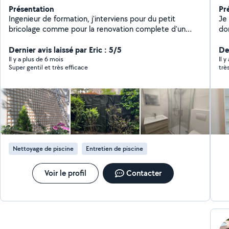
Présentation
Pr
Ingenieur de formation, j'interviens pour du petit
Je 
bricolage comme pour la renovation complete d'un
do
appartement. Je travaille avec une equipe composee
10 
d'un electricien batiment, d'un plombier chauffagiste,
Dernier avis laissé par Eric : 5/5
abo
De
d'un peintre, d'un plaquiste et d'un carreleur.
pro
Il y a plus de 6 mois
Il y
Super gentil et très efficace
trè
mil
et j
interventi
me
re
In
rel
et fi
Nettoyage de piscine
Entretien de piscine
et
In
Cou
Voir le profil
Contacter
joints 
mes
d'a