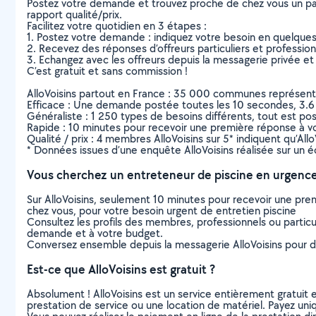
Postez votre demande et trouvez proche de chez vous un parti
rapport qualité/prix.
Facilitez votre quotidien en 3 étapes :
1. Postez votre demande : indiquez votre besoin en quelque
2. Recevez des réponses d’offreurs particuliers et professio
3. Echangez avec les offreurs depuis la messagerie privée et 
C’est gratuit et sans commission !
AlloVoisins partout en France : 35 000 communes représentées 
Efficace : Une demande postée toutes les 10 secondes, 3.6
Généraliste : 1 250 types de besoins différents, tout est poss
Rapide : 10 minutes pour recevoir une première réponse à 
Qualité / prix : 4 membres AlloVoisins sur 5* indiquent qu’All
* Données issues d’une enquête AlloVoisins réalisée sur un é
Vous cherchez un entreteneur de piscine en urgence
Sur AlloVoisins, seulement 10 minutes pour recevoir une p
chez vous, pour votre besoin urgent de entretien piscine
Consultez les profils des membres, professionnels ou particuli
demande et à votre budget.
Conversez ensemble depuis la messagerie AlloVoisins pour de
Est-ce que AlloVoisins est gratuit ?
Absolument ! AlloVoisins est un service entièrement gratuit 
prestation de service ou une location de matériel. Payez uniq