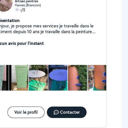
Artisan peintres
Vanves (Brancion)
-/5
ésentation
jour, je propose mes services je travaille dans le
t depuis 10 ans je travaille dans la peinture
térieur comme extérieur Boiseri intérieur comme
érieur balcon volet Portaille dessus de toit
cun avis pour l'instant
valement, maçonnerie Couvreur pour plus de
nseignements me contacter. Merci
Voir le profil
Contacter