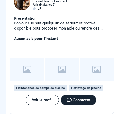
Disponible a tout moment
Paris (Plaisance 5)
-/5
Présentation
Bonjour ! Je suis quelqu'un de sérieux et motivé,
disponible pour proposer mon aide ou rendre des
services selon les besoins. Je peux aider pour des
petites tâches du quotidien (bricolage,
Aucun avis pour l'instant
déménagement, aide ponctuelle). Je suis quelqu'un de
fiable, respectueux et à l'écoute. N'hésitez pas à me
contacter, je réponds rapidement
Maintenance de pompe de piscine
Nettoyage de piscine
Voir le profil
Contacter