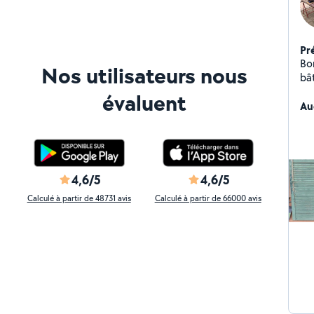
Pr
Bon
Nos utilisateurs nous
bâtimen
in
évaluent
ext
Au
Ra
re
4,6/5
4,6/5
Calculé à partir de 48731 avis
Calculé à partir de 66000 avis