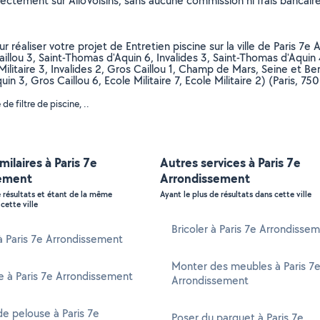
rectement sur AlloVoisins, sans aucune commission ni frais bancaire
r réaliser votre projet de Entretien piscine sur la ville de Paris 7e
Caillou 3, Saint-Thomas d'Aquin 6, Invalides 3, Saint-Thomas d'Aqui
e Militaire 3, Invalides 2, Gros Caillou 1, Champ de Mars, Seine et B
in 3, Gros Caillou 6, Ecole Militaire 7, Ecole Militaire 2) (Paris, 75
 filtre de piscine, ..
milaires à Paris 7e
Autres services à Paris 7e
ement
Arrondissement
e résultats et étant de la même
Ayant le plus de résultats dans cette ville
cette ville
Bricoler à Paris 7e Arrondisse
 à Paris 7e Arrondissement
Monter des meubles à Paris 7
e à Paris 7e Arrondissement
Arrondissement
e pelouse à Paris 7e
Poser du parquet à Paris 7e