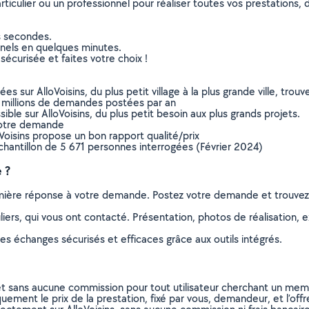
culier ou un professionnel pour réaliser toutes vos prestations, d
s secondes.
nnels en quelques minutes.
sécurisée et faites votre choix !
sur AlloVoisins, du plus petit village à la plus grande ville, tro
 millions de demandes postées par an
ible sur AlloVoisins, du plus petit besoin aux plus grands projets.
votre demande
oVoisins propose un bon rapport qualité/prix
chantillon de 5 671 personnes interrogées (Février 2024)
 ?
remière réponse à votre demande. Postez votre demande et trouve
ers, qui vous ont contacté. Présentation, photos de réalisation, exp
s échanges sécurisés et efficaces grâce aux outils intégrés.
et sans aucune commission pour tout utilisateur cherchant un membre
uement le prix de la prestation, fixé par vous, demandeur, et l’offr