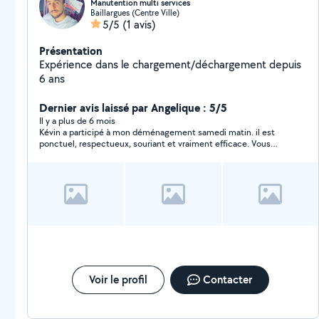
Manutention multi services
Baillargues (Centre Ville)
5/5
(1 avis)
Présentation
Expérience dans le chargement/déchargement depuis
6 ans
Dernier avis laissé par Angelique : 5/5
Il y a plus de 6 mois
Kévin a participé à mon déménagement samedi matin. il est
ponctuel, respectueux, souriant et vraiment efficace. Vous
pouvez faire appel à lui en toute confiance. Merci encore pour
tout Kévin ?
Voir le profil
Contacter