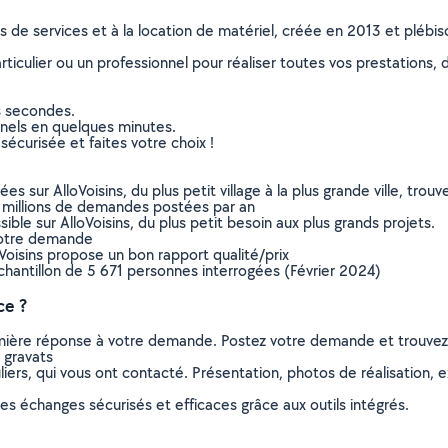
ns de services et à la location de matériel, créée en 2013 et plébi
culier ou un professionnel pour réaliser toutes vos prestations, d
s secondes.
nnels en quelques minutes.
sécurisée et faites votre choix !
sur AlloVoisins, du plus petit village à la plus grande ville, tro
 millions de demandes postées par an
ible sur AlloVoisins, du plus petit besoin aux plus grands projets.
votre demande
oVoisins propose un bon rapport qualité/prix
chantillon de 5 671 personnes interrogées (Février 2024)
ce ?
remière réponse à votre demande. Postez votre demande et trouve
 gravats
ers, qui vous ont contacté. Présentation, photos de réalisation, exp
s échanges sécurisés et efficaces grâce aux outils intégrés.