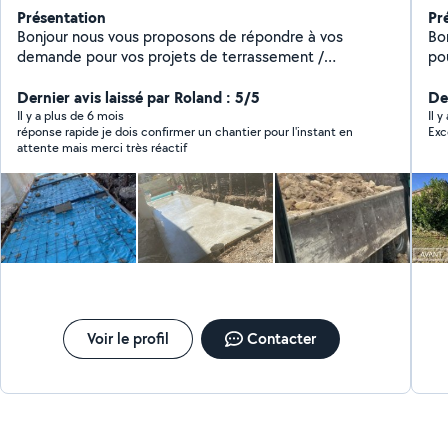
Présentation
Pr
Bonjour nous vous proposons de répondre à vos
Bonjour à 
demande pour vos projets de terrassement /
pour 
maçonnerie / aménagement extérieur
PR
Dernier avis laissé par Roland : 5/5
D'
Der
Co
Il y a plus de 6 mois
Il 
réponse rapide je dois confirmer un chantier pour l'instant en
Exc
en
attente mais merci très réactif
nou
sat
projets. Nous acc
dét
No
Uti
vo
mei
Voir le profil
Contacter