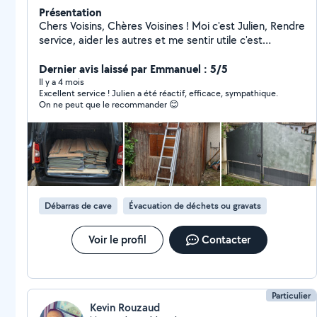
Présentation
Chers Voisins, Chères Voisines ! Moi c'est Julien, Rendre
service, aider les autres et me sentir utile c'est
vraiment ce que j'aime faire! Mais voir un sourire sur le
visage de la personne à la fin de l'intervention c'est ce
Dernier avis laissé par Emmanuel : 5/5
que j'adore! C'est pourquoi j'interviens dans tous ces
Il y a 4 mois
Excellent service ! Julien a été réactif, efficace, sympathique.
domaines : - Transport - Manutention - Débarrassage -
On ne peut que le recommander 😊
Montage de meubles - Petits travaux/bricolage -
Nettoyage, rangement, tri et organisation Alors si vous
êtes intéressés je vous laisse prendre contact avec
moi et puis on voit ce qu'on fait ! A très vite
Débarras de cave
Évacuation de déchets ou gravats
Voir le profil
Contacter
Particulier
Kevin Rouzaud