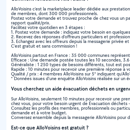
AlloVoisins c’est la marketplace leader dédiée aux prestatio
de membres, dont 300 000 professionnels.
Postez votre demande et trouvez proche de chez vous un parti
rapport qualité/prix.
Facilitez votre quotidien en 3 étapes :
1. Postez votre demande : indiquez votre besoin en quelque
2. Recevez des réponses d’offreurs particuliers et professio
3. Echangez avec les offreurs depuis la messagerie privée et 
C’est gratuit et sans commission !
AlloVoisins partout en France : 35 000 communes représentées 
Efficace : Une demande postée toutes les 10 secondes, 3.6
Généraliste : 1 250 types de besoins différents, tout est poss
Rapide : 10 minutes pour recevoir une première réponse à 
Qualité / prix : 4 membres AlloVoisins sur 5* indiquent qu’All
* Données issues d’une enquête AlloVoisins réalisée sur un é
Vous cherchez un aide évacuation déchets en urgen
Sur AlloVoisins, seulement 10 minutes pour recevoir une p
chez vous, pour votre besoin urgent de Évacuation déchets -
Consultez les profils des membres, professionnels ou particuli
demande et à votre budget.
Conversez ensemble depuis la messagerie AlloVoisins pour de
Est-ce que AlloVoisins est gratuit ?