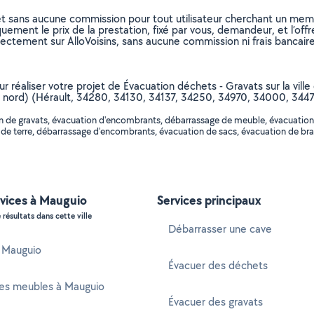
et sans aucune commission pour tout utilisateur cherchant un membre
uement le prix de la prestation, fixé par vous, demandeur, et l’offr
rectement sur AlloVoisins, sans aucune commission ni frais bancaire
ur réaliser votre projet de Évacuation déchets - Gravats sur la vill
tir nord) (Hérault, 34280, 34130, 34137, 34250, 34970, 34000, 344
 de gravats, évacuation d'encombrants, débarrassage de meuble, évacuation de
de terre, débarrassage d'encombrants, évacuation de sacs, évacuation de bran
rvices à Mauguio
Services principaux
 résultats dans cette ville
Débarrasser une cave
à Mauguio
Évacuer des déchets
es meubles à Mauguio
Évacuer des gravats