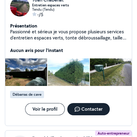
Entretien espaces verts
Tendu (Tendu)
-/5
Présentation
Passionné et sérieux je vous propose plusieurs services
d'entretien espaces verts, tonte débroussaillage, tailles
de haie, abattage d'arbres, broyage avec broyeur et
gyrobroyeur.
Aucun avis pour l'instant
Débarras de cave
Voir le profil
Contacter
Auto-entrepreneur