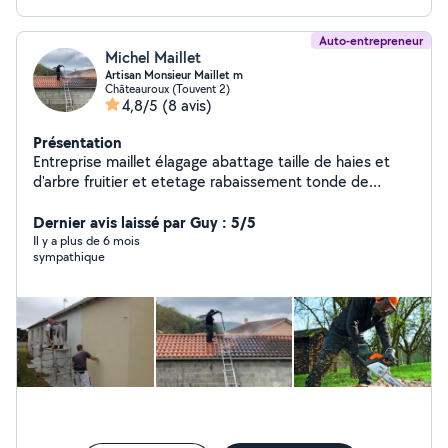
Auto-entrepreneur
Michel Maillet
Artisan Monsieur Maillet m
Châteauroux (Touvent 2)
4,8/5
(8 avis)
Présentation
Entreprise maillet élagage abattage taille de haies et
d'arbre fruitier et etetage rabaissement tonde de
pelouse évacuation des déchets intervention sur arbres
dangereux enlèvement de chenille processionnaire
Dernier avis laissé par Guy : 5/5
traitement antimites toiture couverture traitement anti
Il y a plus de 6 mois
sympathique
mousse traitement de charpente netoyage haute
pression pignon Dale muret enlèvement de gravats des
espaces vert