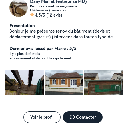
Dany Maillet (entreprise MD)
Peinture couverture maçonnerie
Châteauroux (Touvent 2)
4,3/5
(12 avis)
Présentation
Bonjour je me présente renov du bâtiment (devis et
déplacement gratuit) j'interviens dans toutes type de
travaux de rénovation maison peinture intérieur
extérieur nettoyage démoussage toiture ravalement de
Dernier avis laissé par Marie : 5/5
façade pignon peinture toiture également travaux de
Il y a plus de 6 mois
Professionnel et disponible rapidement.
maçonnerie et pose clôture remplacement de tuiles
(tuile disponible en Rédland) (peut intervenir si besoin
sur espace vert) Si devis accepté travaux dans
l'immédiat
Voir le profil
Contacter