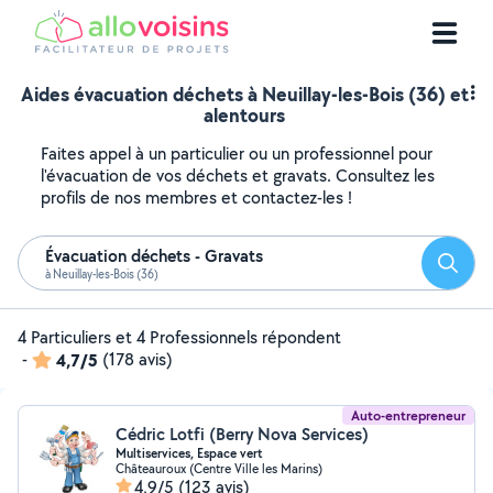
Aides évacuation déchets à Neuillay-les-Bois (36) et
alentours
Faites appel à un particulier ou un professionnel pour
l'évacuation de vos déchets et gravats. Consultez les
profils de nos membres et contactez-les !
Évacuation déchets - Gravats
Reche
à Neuillay-les-Bois (36)
4 Particuliers et 4 Professionnels répondent
-
4,7/5
(178 avis)
Auto-entrepreneur
Cédric Lotfi (Berry Nova Services)
Multiservices, Espace vert
Châteauroux (Centre Ville les Marins)
4,9/5
(123 avis)